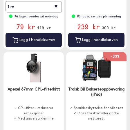
▾
1 m
På lager, sendes på mandag
På lager, sendes på mandag
79 kr
239 kr
119 kr
309 kr
Legg i handlekurven
Legg i handlekurven
-33%
Apexel 67mm CPL-filterkitt
Trolsk Bil Bakseteoppbevaring
(iPad)
✓ CPL-filter - reduserer
✓ Sparkbeskyttelse for bilsetet
refleksjoner
✓ Plass for iPad eller andre
✓ Med universalklemme
nettbrett