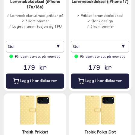
Lommebokdeksel (iPhone
Lommebokdeksel (iPhone 17)
17e/16e)
✓ Lommeboketui med prikker på
✓ Prikket lommebokdeksel
✓ 3 kortlommer
✓ Slank design
✓ Laget i lærimitasjon og TPU
✓ 3 kortlommer
▾
▾
Gul
Gul
På lager, sendes på mandag
På lager, sendes på mandag
179 kr
179 kr
Legg i handlekurven
Legg i handlekurven
Trolsk Prikket
Trolsk Polka Dot