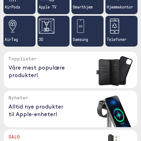
AirPods
Apple TV
Smarthjem
Hjemmekontor
AirTag
3D
Samsung
Telefoner
Topplister
Våre mest populære
produkter!
Nyheter
Alltid nye produkter
til Apple-enheter!
SALG