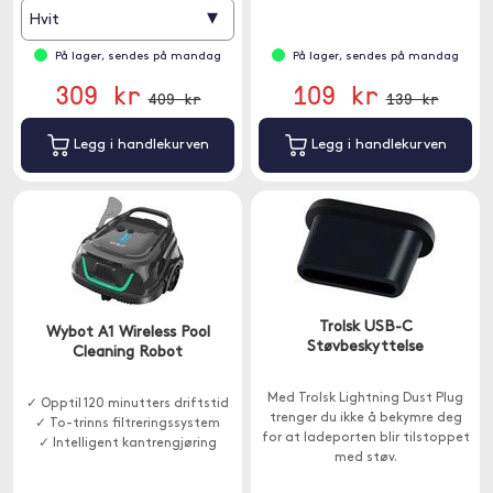
▾
Hvit
På lager, sendes på mandag
På lager, sendes på mandag
309 kr
109 kr
409 kr
139 kr
Legg i handlekurven
Legg i handlekurven
Trolsk USB-C
Wybot A1 Wireless Pool
Støvbeskyttelse
Cleaning Robot
Med Trolsk Lightning Dust Plug
✓ Opptil 120 minutters driftstid
trenger du ikke å bekymre deg
✓ To-trinns filtreringssystem
for at ladeporten blir tilstoppet
✓ Intelligent kantrengjøring
med støv.