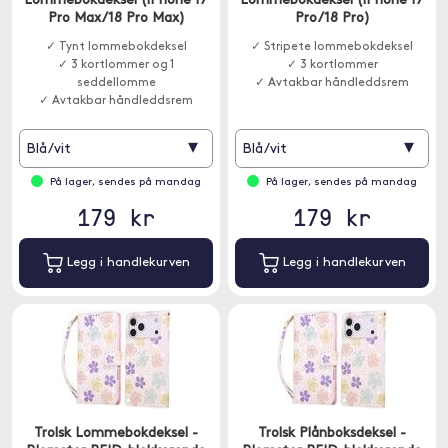
Lommebokdeksel (iPhone 17
Lommebokdeksel (iPhone 17
Pro Max/18 Pro Max)
Pro/18 Pro)
✓ Tynt lommebokdeksel
✓ Stripete lommebokdeksel
✓ 3 kortlommer og 1
✓ 3 kortlommer
seddellomme
✓ Avtakbar håndleddsrem
✓ Avtakbar håndleddsrem
▾
▾
Blå/vit
Blå/vit
På lager, sendes på mandag
På lager, sendes på mandag
179 kr
179 kr
Legg i handlekurven
Legg i handlekurven
Trolsk Lommebokdeksel -
Trolsk Plånboksdeksel -