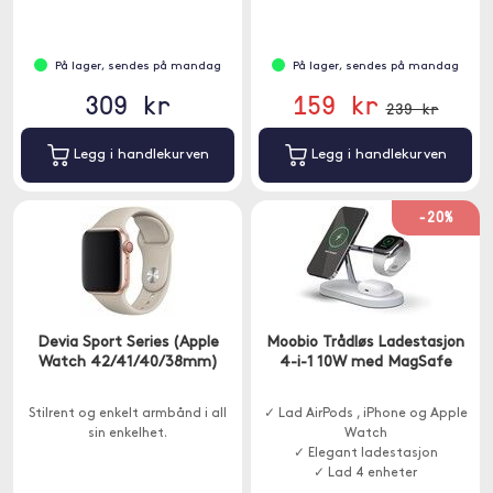
På lager, sendes på mandag
På lager, sendes på mandag
309 kr
159 kr
239 kr
Legg i handlekurven
Legg i handlekurven
-20%
Devia Sport Series (Apple
Moobio Trådløs Ladestasjon
Watch 42/41/40/38mm)
4-i-1 10W med MagSafe
Stilrent og enkelt armbånd i all
✓ Lad AirPods , iPhone og Apple
sin enkelhet.
Watch
✓ Elegant ladestasjon
✓ Lad 4 enheter