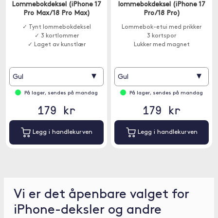
Lommebokdeksel (iPhone 17
lommebokdeksel (iPhone 17
Pro Max/18 Pro Max)
Pro/18 Pro)
✓ Tynt lommebokdeksel
Lommebok-etui med prikker
✓ 3 kortlommer
3 kortspor
✓ Laget av kunstlær
Lukker med magnet
▾
▾
Gul
Gul
På lager, sendes på mandag
På lager, sendes på mandag
179 kr
179 kr
Legg i handlekurven
Legg i handlekurven
Vi er det åpenbare valget for
iPhone-deksler og andre