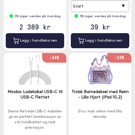
▾
Svart
På lager, sendes på mandag
På lager, sendes på mandag
2 389 kr
39 kr
Legg i handlekurven
Legg i handlekurven
-34%
-23%
Moobio Ladekabel USB-C til
Trolsk Barnedeksel med Reim
USB-C Flettet
- Lilla Hjort (iPad 10,2)
Denne flettede USB-C-kabelen
Etui i myk silikon med lilla
gir en perfekt kombinasjon av
reinsdyr.
stil, holdbarhet og rask
prestasjon.