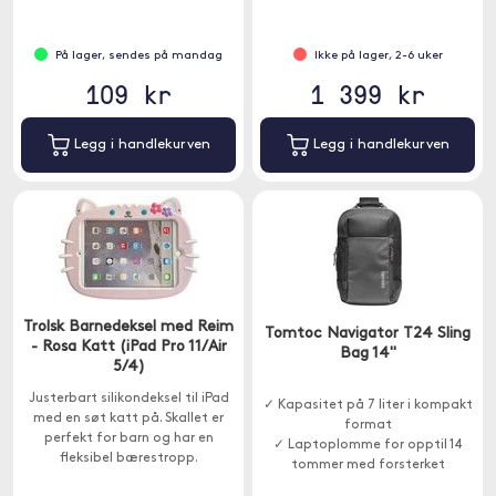
system.
På lager, sendes på mandag
Ikke på lager, 2-6 uker
109 kr
1 399 kr
Legg i handlekurven
Legg i handlekurven
Trolsk Barnedeksel med Reim
Tomtoc Navigator T24 Sling
- Rosa Katt (iPad Pro 11/Air
Bag 14"
5/4)
Justerbart silikondeksel til iPad
✓ Kapasitet på 7 liter i kompakt
med en søt katt på. Skallet er
format
perfekt for barn og har en
✓ Laptoplomme for opptil 14
fleksibel bærestropp.
tommer med forsterket
beskyttelse