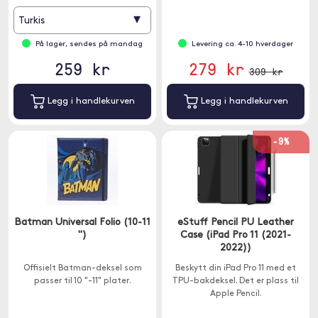
▾
Turkis
På lager, sendes på mandag
Levering ca. 4-10 hverdager
259 kr
279 kr
309 kr
Legg i handlekurven
Legg i handlekurven
-9%
Batman Universal Folio (10-11
eStuff Pencil PU Leather
")
Case (iPad Pro 11 (2021-
2022))
Offisielt Batman-deksel som
Beskytt din iPad Pro 11 med et
passer til 10 "-11" plater.
TPU-bakdeksel. Det er plass til
Apple Pencil.