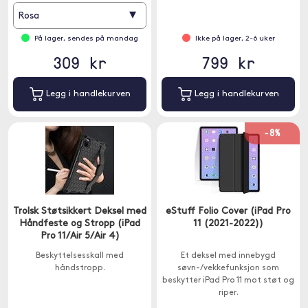
▾
Rosa
På lager, sendes på mandag
Ikke på lager, 2-6 uker
309 kr
799 kr
Legg i handlekurven
Legg i handlekurven
-8%
Trolsk Støtsikkert Deksel med
eStuff Folio Cover (iPad Pro
Håndfeste og Stropp (iPad
11 (2021-2022))
Pro 11/Air 5/Air 4)
Beskyttelsesskall med
Et deksel med innebygd
håndstropp.
søvn-/vekkefunksjon som
beskytter iPad Pro 11 mot støt og
riper.