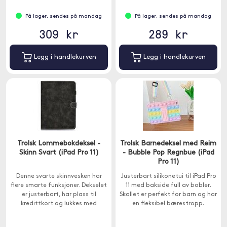
På lager, sendes på mandag
På lager, sendes på mandag
309 kr
289 kr
Legg i handlekurven
Legg i handlekurven
Trolsk Lommebokdeksel -
Trolsk Barnedeksel med Reim
Skinn Svart (iPad Pro 11)
- Bubble Pop Regnbue (iPad
Pro 11)
Denne svarte skinnvesken har
Justerbart silikonetui til iPad Pro
flere smarte funksjoner. Dekselet
11 med bakside full av bobler.
er justerbart, har plass til
Skallet er perfekt for barn og har
kredittkort og lukkes med
en fleksibel bærestropp.
magnetklaff.