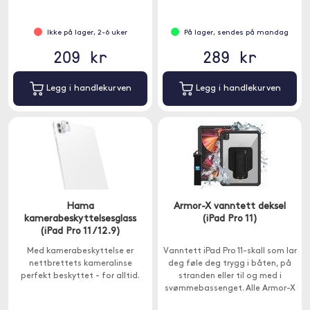
Ikke på lager, 2-6 uker
På lager, sendes på mandag
209 kr
289 kr
Legg i handlekurven
Legg i handlekurven
Hama
Armor-X vanntett deksel
kamerabeskyttelsesglass
(iPad Pro 11)
(iPad Pro 11 / 12.9)
Med kamerabeskyttelse er
Vanntett iPad Pro 11-skall som lar
nettbrettets kameralinse
deg føle deg trygg i båten, på
perfekt beskyttet - for alltid.
stranden eller til og med i
svømmebassenget. Alle Armor-X
skall har et innebygd X-Mount-