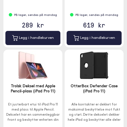
✓ Flere smarte lommer for enkel
organisering
På lager, sendes på mandag
På lager, sendes på mandag
289 kr
619 kr
Legg i handlekurven
Legg i handlekurven
Trolsk Deksel med Apple
OtterBox Defender Case
Pencil-plass (iPad Pro 11)
(iPad Pro 11)
Et justerbart etui til iPad Pro 11
Alle kontakter er dekket for
med plass til Apple Pencil.
maksimal beskyttelse mot fukt
Dekselet har en sammenleggbar
og støt. Dette dekselet dekker
front og beskytter enheten din
hele iPad og beskytter alle deler
mot riper og smuss.
mot utvendig slitasje og smuss.