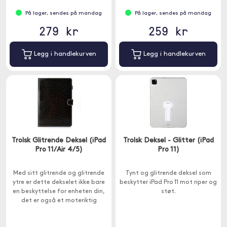
På lager, sendes på mandag
På lager, sendes på mandag
279 kr
259 kr
Legg i handlekurven
Legg i handlekurven
Trolsk Glitrende Deksel (iPad
Trolsk Deksel - Glitter (iPad
Pro 11/Air 4/5)
Pro 11)
Med sitt glitrende og glitrende
Tynt og glitrende deksel som
ytre er dette dekselet ikke bare
beskytter iPad Pro 11 mot riper og
en beskyttelse for enheten din,
støt.
det er også et moteriktig
tilbehør som vil få deg til å skille
deg ut fra mengden.