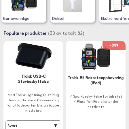
Barnevennlige
Deksel
Ekstra hardfør
Populære produkter
(30 av totalt 82)
-33%
Trolsk USB-C
Trolsk Bil Bakseteoppbevaring
Støvbeskyttelse
(iPad)
Med Trolsk Lightning Dust Plug
✓ Sparkbeskyttelse for bilsetet
trenger du ikke å bekymre deg
✓ Plass for iPad eller andre
for at ladeporten blir tilstoppet
nettbrett
med støv.
▾
Svart