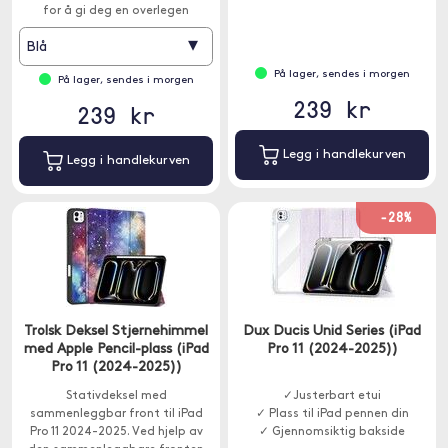
for å gi deg en overlegen
vinkler
brukeropplevelse.
▾
Blå
På lager, sendes i morgen
På lager, sendes i morgen
239 kr
239 kr
Legg i handlekurven
Legg i handlekurven
-28%
Trolsk Deksel Stjernehimmel
Dux Ducis Unid Series (iPad
med Apple Pencil-plass (iPad
Pro 11 (2024-2025))
Pro 11 (2024-2025))
Stativdeksel med
✓Justerbart etui
sammenleggbar front til iPad
✓ Plass til iPad pennen din
Pro 11 2024-2025. Ved hjelp av
✓ Gjennomsiktig bakside