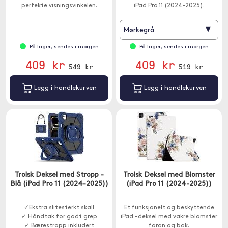
perfekte visningsvinkelen.
iPad Pro 11 (2024-2025).
▾
Mørkegrå
På lager, sendes i morgen
På lager, sendes i morgen
409 kr
409 kr
549 kr
519 kr
Legg i handlekurven
Legg i handlekurven
Trolsk Deksel med Stropp -
Trolsk Deksel med Blomster
Blå (iPad Pro 11 (2024-2025))
(iPad Pro 11 (2024-2025))
✓Ekstra slitesterkt skall
Et funksjonelt og beskyttende
✓ Håndtak for godt grep
iPad -deksel med vakre blomster
✓ Bærestropp inkludert
foran og bak.