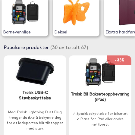
Barnevennlige
Deksel
Ekstra hardfør
Populære produkter
(30 av totalt 67)
-33%
Trolsk USB-C
Trolsk Bil Bakseteoppbevaring
Støvbeskyttelse
(iPad)
Med Trolsk Lightning Dust Plug
✓ Sparkbeskyttelse for bilsetet
trenger du ikke å bekymre deg
✓ Plass for iPad eller andre
for at ladeporten blir tilstoppet
nettbrett
med støv.