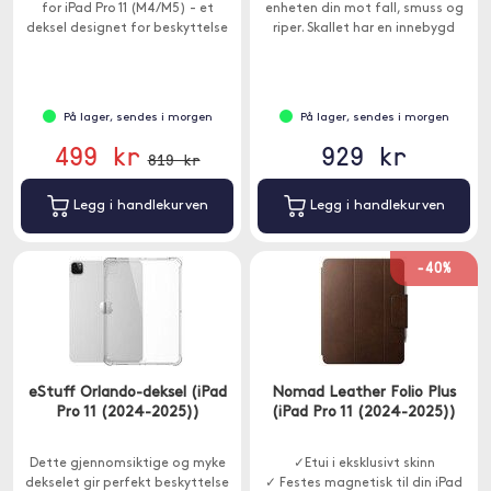
for iPad Pro 11 (M4/M5) - et
enheten din mot fall, smuss og
deksel designet for beskyttelse
riper. Skallet har en innebygd
og allsidig visning.
skjermbeskytter.
På lager, sendes i morgen
På lager, sendes i morgen
499 kr
929 kr
819 kr
Legg i handlekurven
Legg i handlekurven
-40%
eStuff Orlando-deksel (iPad
Nomad Leather Folio Plus
Pro 11 (2024-2025))
(iPad Pro 11 (2024-2025))
Dette gjennomsiktige og myke
✓Etui i eksklusivt skinn
dekselet gir perfekt beskyttelse
✓ Festes magnetisk til din iPad