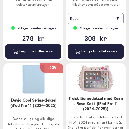
vekke/søvnfunksjon.
tilbehør som både beskytter
iPad Pro 11 og appellerer til
barnas fantasi.
▾
Rosa
På lager, sendes i morgen
På lager, sendes i morgen
279 kr
309 kr
Legg i handlekurven
Legg i handlekurven
-23%
Trolsk Barnedeksel med Reim
Devia Cool Series-deksel
- Rosa Katt (iPad Pro 11
(iPad Pro 11 (2024-2025)
(2024-2025))
Justerbart silikondeksel til iPad
Dette stilige og allsidige
Pro 11 2024 med en søt katt på.
dekselet er designet for å gi din
Skallet er perfekt for barn og har