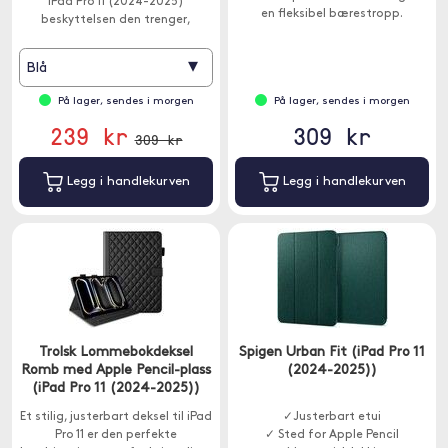
iPad Pro 11 (2024-2025)
en fleksibel bærestropp.
beskyttelsen den trenger,
samtidig som den tilbyr
bekvemmelighet og fleksibilitet.
▾
Blå
På lager, sendes i morgen
På lager, sendes i morgen
239 kr
309 kr
309 kr
Legg i handlekurven
Legg i handlekurven
Trolsk Lommebokdeksel
Spigen Urban Fit (iPad Pro 11
Romb med Apple Pencil-plass
(2024-2025))
(iPad Pro 11 (2024-2025))
Et stilig, justerbart deksel til iPad
✓Justerbart etui
Pro 11 er den perfekte
✓ Sted for Apple Pencil