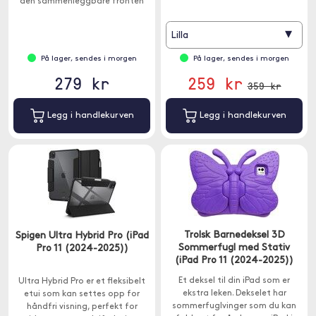
den sammenleggbare fronten
kan du plassere iPad i to
forskjellige vinkler.
▾
Lilla
På lager, sendes i morgen
På lager, sendes i morgen
279 kr
259 kr
359 kr
Legg i handlekurven
Legg i handlekurven
Trolsk Barnedeksel 3D
Spigen Ultra Hybrid Pro (iPad
Sommerfugl med Stativ
Pro 11 (2024-2025))
(iPad Pro 11 (2024-2025))
Et deksel til din iPad som er
Ultra Hybrid Pro er et fleksibelt
ekstra leken. Dekselet har
etui som kan settes opp for
sommerfuglvinger som du kan
håndfri visning, perfekt for