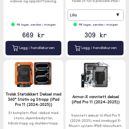
folde ut for å plassere iPad i
videoer og oppskriftslesing.
horisontal visning.
▾
Lilla
På lager, sendes i morgen
På lager, sendes i morgen
669 kr
309 kr
Legg i handlekurven
Legg i handlekurven
Trolsk Støtsikkert Deksel med
Armor-X vanntett deksel
360° Stativ og Stropp (iPad
(iPad Pro 11 (2024-2025))
Pro 11 (2024-2025))
Et komplett iPad -deksel med
Vanntett deksel til iPad Pro 11
stativ, skjermbeskytter,
(2024-2025) med innebygd X-
håndstropp og skulderstropp.
Mount system. IP68-klassifisert.