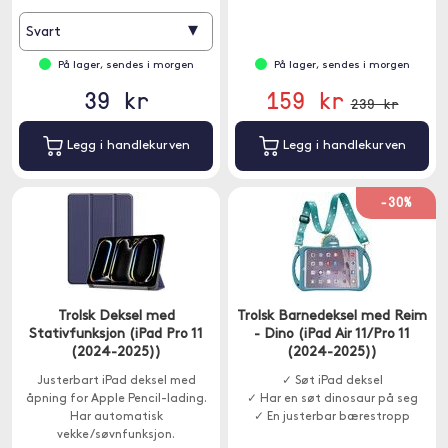
▾
Svart
På lager, sendes i morgen
På lager, sendes i morgen
39 kr
159 kr
239 kr
Legg i handlekurven
Legg i handlekurven
-30%
Trolsk Deksel med
Trolsk Barnedeksel med Reim
Stativfunksjon (iPad Pro 11
- Dino (iPad Air 11/Pro 11
(2024-2025))
(2024-2025))
Justerbart iPad deksel med
✓ Søt iPad deksel
åpning for Apple Pencil-lading.
✓ Har en søt dinosaur på seg
Har automatisk
✓ En justerbar bærestropp
vekke/søvnfunksjon.