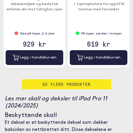
arbeidsmiljøer og beskytter
✓ Laptoplomme for opptil 14
enheten din mot fuktighet, riper
tommer med forsterket
og fall.
beskyttelse
✓ Flere smarte lommer for enkel
organisering
Ikke på lager, 2-6 uker
På lager, sendes i morgen
929 kr
619 kr
Legg i handlekurven
Legg i handlekurven
SE FLERE PRODUKTER
Les mer skall og deksler til iPad Pro 11
(2024/2025)
Beskyttende skall
Et deksel er et beskyttende deksel som dekker
baksiden av nettbrettet ditt. Disse dekselene er