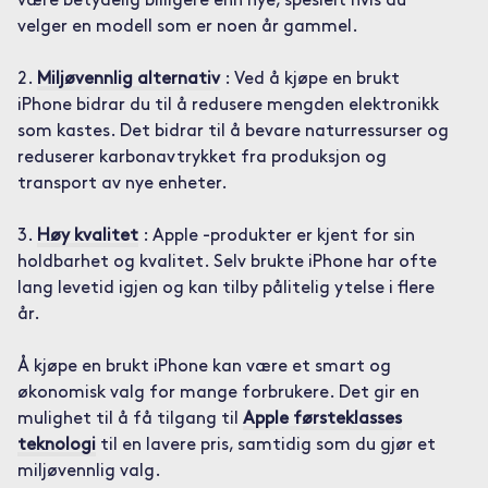
være betydelig billigere enn nye, spesielt hvis du
velger en modell som er noen år gammel.
2.
Miljøvennlig alternativ
: Ved å kjøpe en brukt
iPhone bidrar du til å redusere mengden elektronikk
som kastes. Det bidrar til å bevare naturressurser og
reduserer karbonavtrykket fra produksjon og
transport av nye enheter.
3.
Høy kvalitet
: Apple -produkter er kjent for sin
holdbarhet og kvalitet. Selv brukte iPhone har ofte
lang levetid igjen og kan tilby pålitelig ytelse i flere
år.
Å kjøpe en brukt iPhone kan være et smart og
økonomisk valg for mange forbrukere. Det gir en
mulighet til å få tilgang til
Apple førsteklasses
teknologi
til en lavere pris, samtidig som du gjør et
miljøvennlig valg.