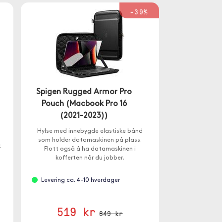
-39%
Spigen Rugged Armor Pro
Pouch (Macbook Pro 16
(2021-2023))
Hylse med innebygde elastiske bånd
som holder datamaskinen på plass.
t
Flott også å ha datamaskinen i
kofferten når du jobber.
Levering ca. 4-10 hverdager
519 kr
849 kr