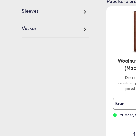
Populære pr
Sleeves
Vesker
Woolnut
(Mac
Dette 
skreddersy
passf
Brun
På lager,