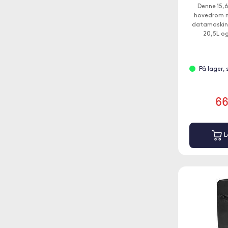
Denne 15,
hovedrom me
datamaskin
20,5L og
På lager,
6
L