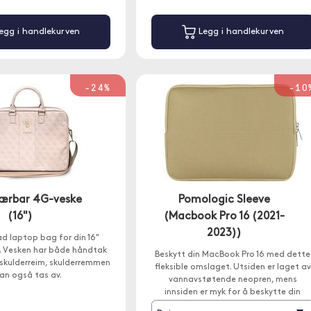
egg i handlekurven
Legg i handlekurven
-24%
-10
ærbar 4G-veske
Pomologic Sleeve
(16")
(Macbook Pro 16 (2021-
2023))
ad laptop bag for din 16"
 Vesken har både håndtak
Beskytt din MacBook Pro 16 med dette
 skulderreim, skulderremmen
fleksible omslaget. Utsiden er laget av
an også tas av.
vannavstøtende neopren, mens
innsiden er myk for å beskytte din
MacBook mot støt og riper.