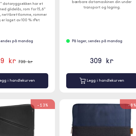
bærbare datamaskinen din under
6" dataryggsekken har et
transport og lagring.
d glidelås, rom for 15,6"
, nettbrettlomme, rommer
 er laget av 100 % rPet
polyester.
 sendes på mandag
På lager, sendes på mandag
69 kr
309 kr
739 kr
egg i handlekurven
Legg i handlekurven
-13%
-8