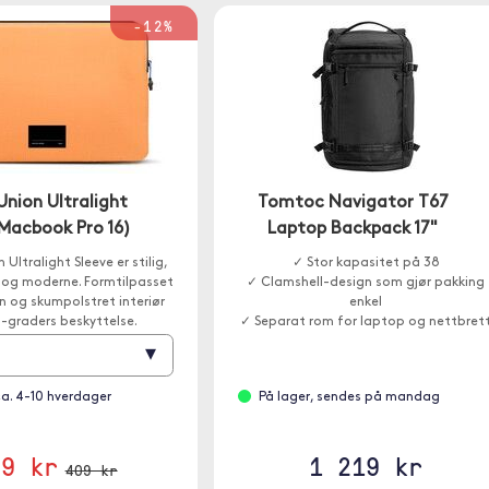
-12%
Union Ultralight
Tomtoc Navigator T67
(Macbook Pro 16)
Laptop Backpack 17"
Ultralight Sleeve er stilig,
✓ Stor kapasitet på 38
og moderne. Formtilpasset
✓ Clamshell-design som gjør pakking
n og skumpolstret interiør
enkel
-graders beskyttelse.
✓ Separat rom for laptop og nettbret
▾
ca. 4-10 hverdager
På lager, sendes på mandag
59 kr
1 219 kr
409 kr