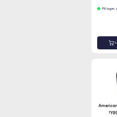
På lager,
L
American
rygg