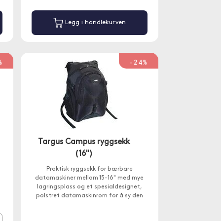
Legg i handlekurven
%
-24%
Targus Campus ryggsekk
(16")
Praktisk ryggsekk for bærbare
datamaskiner mellom 15-16" med mye
lagringsplass og et spesialdesignet,
polstret datamaskinrom for å sy den
bærbare datamaskinen på best mulig
måte.