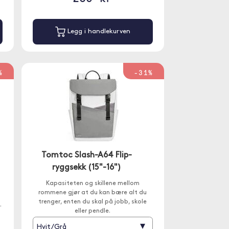
Legg i handlekurven
%
-31%
Tomtoc Slash-A64 Flip-
ryggsekk (15"-16")
Kapasiteten og skillene mellom
rommene gjør at du kan bære alt du
trenger, enten du skal på jobb, skole
.
eller pendle.
▾
Hvit/Grå