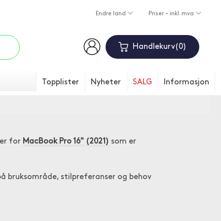
Endre land
Priser - inkl. mva
Handlekurv
0
Topplister
Nyheter
SALG
Informasjon
)
er for
MacBook Pro 16" (2021)
som er
 på bruksområde, stilpreferanser og behov