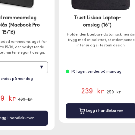
d rammeomslag
Trust Lisboa Laptop-
elås (Macbook Pro
omslag (16")
15/16)
Holder den bærbare datamaskinen di
trygg med et polstret, støtdempende
oded rammeomslaget for
interiør og slitesterk design.
o 15/16, der beskyttende
tet møter elegant design.
▾
På lager, sendes på mandag
 sendes på mandag
239 kr
259 kr
09 kr
469 kr
Legg i handlekurven
egg i handlekurven