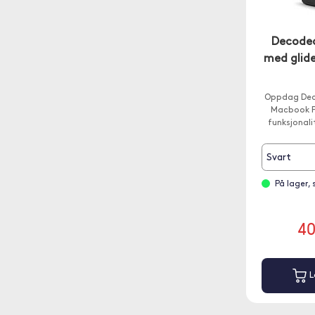
Decode
med glid
Oppdag Dec
Macbook Pr
funksjonali
Svart
På lager,
4
L