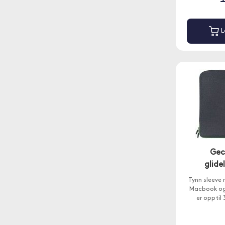
L
Gec
glidel
Tynn sleeve 
Macbook og
er opptil 