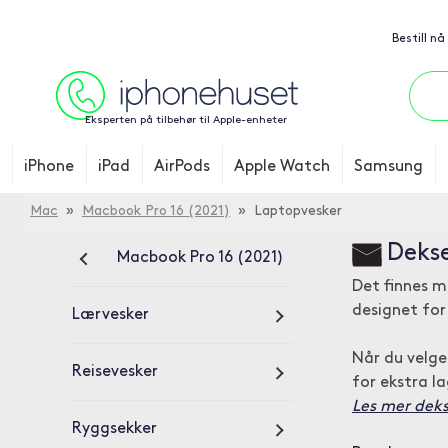
Bestill nå
Eksperten på tilbehør til Apple-enheter
iPhone
iPad
AirPods
Apple Watch
Samsung
Mac
»
Macbook Pro 16 (2021)
» Laptopvesker
Dekse
Macbook Pro 16 (2021)
Det finnes m
designet fo
Lærvesker
Når du velge
Reisevesker
for ekstra la
Les mer dekse
Ryggsekker