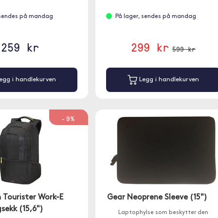
for å gi maksimal støtbeskyttelse me
minimal vekt.
 sendes på mandag
På lager, sendes på mandag
259 kr
299 kr
599 kr
egg i handlekurven
Legg i handlekurven
-9%
 Tourister Work-E
Gear Neoprene Sleeve (15")
sekk (15,6")
Laptophylse som beskytter den