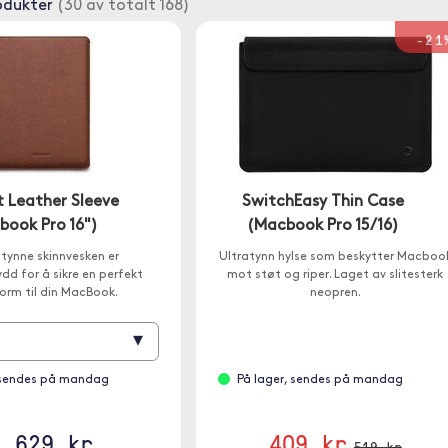
odukter
(30 av totalt 168)
-21
 Leather Sleeve
SwitchEasy Thin Case
book Pro 16")
(Macbook Pro 15/16)
tynne skinnvesken er
Ultratynn hylse som beskytter Macboo
dd for å sikre en perfekt
mot støt og riper. Laget av slitesterk
orm til din MacBook.
neopren.
▾
 sendes på mandag
På lager, sendes på mandag
1 629 kr
409 kr
519 kr