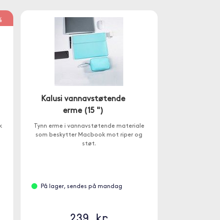
%
Kalusi vannavstøtende
erme (15 ")
k
Tynn erme i vannavstøtende materiale
som beskytter Macbook mot riper og
støt.
På lager, sendes på mandag
239 kr