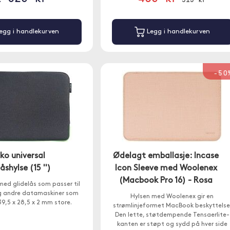
egg i handlekurven
Legg i handlekurven
-50
ko universal
Ødelagt emballasje: Incase
åshylse (15 '')
Icon Sleeve med Woolenex
(Macbook Pro 16) - Rosa
med glidelås som passer til
 andre datamaskiner som
Hylsen med Woolenex gir en
39,5 x 28,5 x 2 mm store.
strømlinjeformet MacBook beskyttelse
Den lette, støtdempende Tensaerlite-
kanten er støpt og sydd på hver side