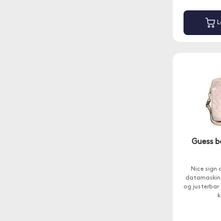
L
Guess b
Nice sign 
datamaskin.
og justerbar
k