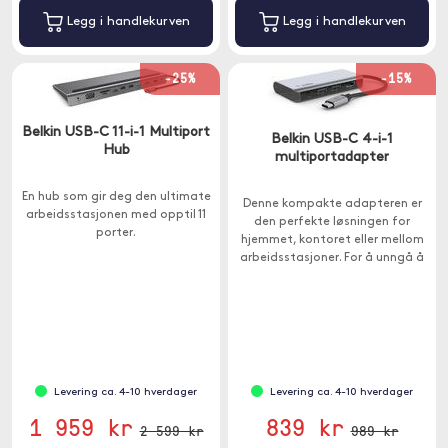
Legg i handlekurven
Legg i handlekurven
-25%
-15%
Belkin USB-C 11-i-1 Multiport
Belkin USB-C 4-i-1
Hub
multiportadapter
En hub som gir deg den ultimate
Denne kompakte adapteren er
arbeidsstasjonen med opptil 11
den perfekte løsningen for
porter.
hjemmet, kontoret eller mellom
arbeidsstasjoner. For å unngå å
velge mellom portutvidelse og
lading, har denne adapteren en
ladekraft på 100W.
Levering ca. 4-10 hverdager
Levering ca. 4-10 hverdager
1 959 kr
839 kr
2 599 kr
989 kr