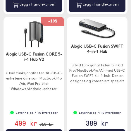
Legg i handlekurven
Legg i handlekurven
-19%
Alogic USB-C Fusion SWIFT
4-in-1 Hub
Alogic USB-C Fusion CORE 5-
i-1 Hub V2
Utvid funksjonaliteten til iPad
Pro / MacBookPro / Air med USB-C
Utvid funksjonaliteten til USB-C-
Fusion SWIFT 4-i-1-hub. Den er
enhetene dine som Macbook Pro
designet og konstruert spesielt
/Air, iPad Pro eller
for USB-C-enheten din.
Windows/Android-enheter.
Huben har 5 porter - 1x HDMI, 1x
USB-C og 3x USB-A.
Levering ca. 4-10 hverdager
Levering ca. 4-10 hverdager
499 kr
389 kr
619 kr