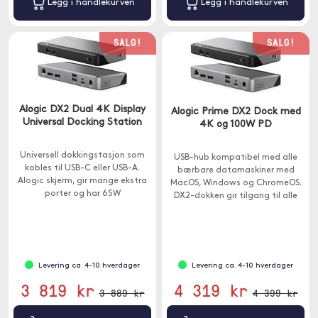
Legg i handlekurven
Legg i handlekurven
SALG!
SALG!
Alogic DX2 Dual 4K Display
Alogic Prime DX2 Dock med
Universal Docking Station
4K og 100W PD
Universell dokkingstasjon som
USB-hub kompatibel med alle
kobles til USB-C eller USB-A.
bærbare datamaskiner med
Alogic skjerm, gir mange ekstra
MacOS, Windows og ChromeOS.
porter og har 65W
DX2-dokken gir tilgang til alle
gjennomstrømning.
porter som kreves i et
hjemmekontor, trenings- eller
bedriftsmiljø.
Levering ca. 4-10 hverdager
Levering ca. 4-10 hverdager
3 819 kr
4 319 kr
3 889 kr
4 399 kr