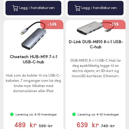
Legg i handlekurven
Legg i handlekurven
-14%
-15%
D-Link DUB-M810 8-i-1 USB-
C-hub
Choetech HUB-M19 7-i-1
DUB-M810 8-i-1 USB-C Hub lar
USB-C-hub
deg øyeblikkelig legge til en
ekstra skjerm, et SD-kort og
Hub som du kobler til via USB-C-
microSD-kortleser, Ethernet-
kabelen. 7 innganger som lar deg
tilkobling og tre ekstra USB-A
bruke mye tilbehør med
3.0-porter til datamaskinen din.
datamaskinen eller iPad.
Levering ca. 4-10 hverdager
Levering ca. 4-10 hverdager
489 kr
639 kr
569 kr
749 kr