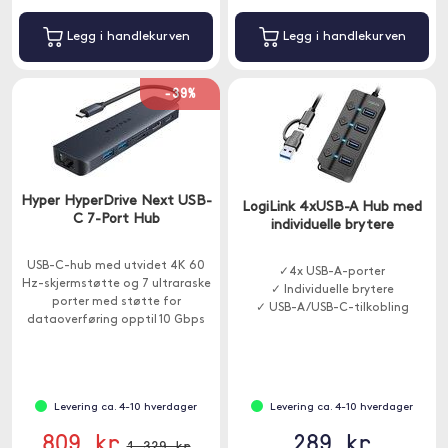
Legg i handlekurven
Legg i handlekurven
-39%
Hyper HyperDrive Next USB-
LogiLink 4xUSB-A Hub med
C 7-Port Hub
individuelle brytere
USB-C-hub med utvidet 4K 60
✓4x USB-A-porter
Hz-skjermstøtte og 7 ultraraske
✓ Individuelle brytere
porter med støtte for
✓ USB-A/USB-C-tilkobling
dataoverføring opptil 10 Gbps
og lading opptil 85W.
Levering ca. 4-10 hverdager
Levering ca. 4-10 hverdager
809 kr
289 kr
1 329 kr