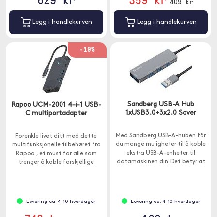
409 kr
Legg i handlekurven
Legg i handlekurven
-19%
Sandberg USB-A Hub
Rapoo UCM-2001 4-i-1 USB-
1xUSB3.0+3x2.0 Saver
C multiportadapter
Med Sandberg USB-A-huben får
Forenkle livet ditt med dette
du mange muligheter til å koble
multifunksjonelle tilbehøret fra
ekstra USB-A-enheter til
Rapoo , et must for alle som
datamaskinen din. Det betyr at
trenger å koble forskjellige
du for eksempel kan ha ekstern
enheter til Macbook-en eller
harddisk, skriver og mus tilkoblet
andre enheter med USB-C.
samtidig.
Levering ca. 4-10 hverdager
Levering ca. 4-10 hverdager