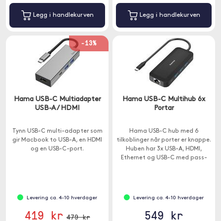
Legg i handlekurven
Legg i handlekurven
-13%
Hama USB-C Multiadapter
Hama USB-C Multihub 6x
USB-A / HDMI
Portar
Tynn USB-C multi-adapter som
Hama USB-C hub med 6
gir Macbook to USB-A, en HDMI
tilkoblinger når porter er knappe.
og en USB-C-port.
Huben har 3x USB-A, HDMI,
Ethernet og USB-C med pass-
through-lading.
Levering ca. 4-10 hverdager
Levering ca. 4-10 hverdager
419 kr
549 kr
479 kr