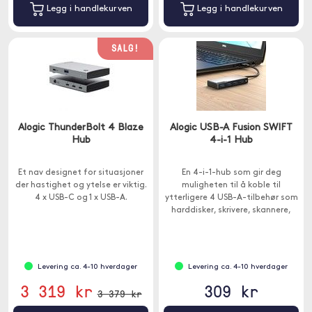
Legg i handlekurven
Legg i handlekurven
SALG!
Alogic ThunderBolt 4 Blaze
Alogic USB-A Fusion SWIFT
Hub
4-i-1 Hub
Et nav designet for situasjoner
En 4-i-1-hub som gir deg
der hastighet og ytelse er viktig.
muligheten til å koble til
4 x USB-C og 1 x USB-A.
ytterligere 4 USB-A-tilbehør som
harddisker, skrivere, skannere,
tangent away etc.
Levering ca. 4-10 hverdager
Levering ca. 4-10 hverdager
3 319 kr
309 kr
3 379 kr