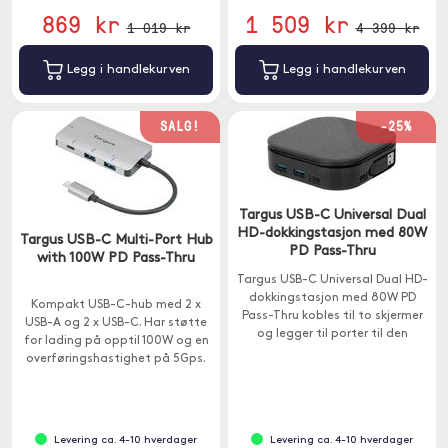
869 kr
1 509 kr
1 019 kr
4 399 kr
Legg i handlekurven
Legg i handlekurven
SALG!
-25%
Targus USB-C Universal Dual
HD-dokkingstasjon med 80W
Targus USB-C Multi-Port Hub
PD Pass-Thru
with 100W PD Pass-Thru
Targus USB-C Universal Dual HD-
dokkingstasjon med 80W PD
Kompakt USB-C-hub med 2 x
Pass-Thru kobles til to skjermer
USB-A og 2 x USB-C. Har støtte
og legger til porter til den
for lading på opptil 100W og en
bærbare datamaskinen.
overføringshastighet på 5Gps.
Levering ca. 4-10 hverdager
Levering ca. 4-10 hverdager