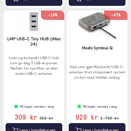
-14%
-47%
LMP USB-C Tiny HUB (iMac
24)
Moshi Symbus Q
Liten og kompakt USB-C-hub
som gir deg 3 USB-A-porter.
Hub som gjør Macbook / USB-C-
Perfekt for nye iMac-er eller
enheten til et stasjonært system
andre USB-C-enheter.
utstyrt med trådløs lading.
På lager, sendes i dag
På lager, sendes i dag
309 kr
929 kr
359 kr
1 739 kr
Legg i handlekurven
Legg i handlekurven