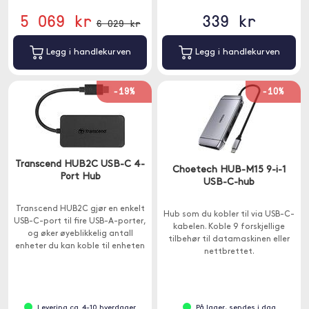
5 069 kr
339 kr
6 029 kr
Legg i handlekurven
Legg i handlekurven
-19%
-10%
Transcend HUB2C USB-C 4-
Choetech HUB-M15 9-i-1
Port Hub
USB-C-hub
Transcend HUB2C gjør en enkelt
Hub som du kobler til via USB-C-
USB-C-port til fire USB-A-porter,
kabelen. Koble 9 forskjellige
og øker øyeblikkelig antall
tilbehør til datamaskinen eller
enheter du kan koble til enheten
nettbrettet.
samtidig.
Levering ca. 4-10 hverdager
På lager, sendes i dag