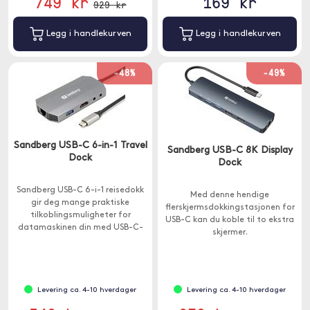
749 kr
169 kr
929 kr
Legg i handlekurven
Legg i handlekurven
-48%
-49%
Sandberg USB-C 6-in-1 Travel
Sandberg USB-C 8K Display
Dock
Dock
Sandberg USB-C 6-i-1 reisedokk
Med denne hendige
gir deg mange praktiske
flerskjermsdokkingstasjonen for
tilkoblingsmuligheter for
USB-C kan du koble til to ekstra
datamaskinen din med USB-C-
skjermer.
port.
Levering ca. 4-10 hverdager
Levering ca. 4-10 hverdager