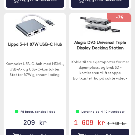
Legg i handlekurven
Legg i handlekurven
-7%
Alogic DV3 Universal Triple
Lippa 3-i-1 87W USB-C Hub
Display Docking Station
Koble til tre skjermporter for mer
Kompakt USB-C-hub med HDMI-,
skjermplass, og bruk SD -
USB-A- og USB-C-kontakter.
kortleseren til å stoppe
Støtter 87W gjennom lading.
bortkastet tid på sakte video-
og bildeoverføringer.
På lager, sendes i dag
Levering ca. 4-10 hverdager
209 kr
1 609 kr
1 739 kr