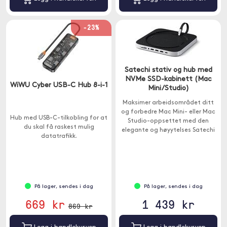
-23%
Satechi stativ og hub med
NVMe SSD-kabinett (Mac
WiWU Cyber USB-C Hub 8-i-1
Mini/Studio)
Maksimer arbeidsområdet ditt
og forbedre Mac Mini- eller Mac
Hub med USB-C-tilkobling for at
Studio-oppsettet med den
du skal få raskest mulig
elegante og høyytelses Satechi
datatrafikk.
Stand & Hub.
På lager, sendes i dag
På lager, sendes i dag
669 kr
1 439 kr
869 kr