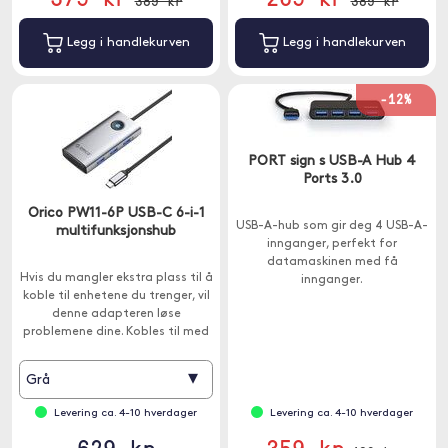
389 kr
389 kr
Legg i handlekurven
Legg i handlekurven
-12%
PORT sign s USB-A Hub 4
Ports 3.0
Orico PW11-6P USB-C 6-i-1
USB-A-hub som gir deg 4 USB-A-
multifunksjonshub
innganger, perfekt for
datamaskinen med få
Hvis du mangler ekstra plass til å
innganger.
koble til enhetene du trenger, vil
denne adapteren løse
problemene dine. Kobles til med
USB-C.
▾
Grå
Levering ca. 4-10 hverdager
Levering ca. 4-10 hverdager
629 kr
359 kr