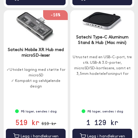
-16%
Satechi Type-C Aluminum
Stand & Hub (Mac mini)
Satechi Mobile XR Hub med
microSD-leser
Utrustet med en USB-C-port, tre
stk. USB-A 3.0-porter,
microSD/SD-kortlesere, samt et
✓Utvidet lagring med støtte for
3,5mm hodetelefoninput for
microSD
enkel tilgang til eksterne
✓ Kompakt og selvkjølende
enheter.
design
✓ Strømforsyning opptil 100W
På lager, sendes i dag
På lager, sendes i dag
519 kr
1 129 kr
619 kr
Legg i handlekurven
Legg i handlekurven