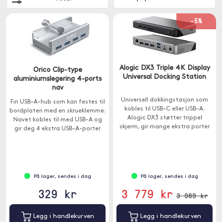
-5%
Alogic DX3 Triple 4K Display
Orico Clip-type
Universal Docking Station
aluminiumslegering 4-ports
nav
Universell dokkingstasjon som
Fin USB-A-hub som kan festes til
kobles til USB-C eller USB-A.
bordplaten med en skrueklemme.
Alogic DX3 støtter trippel
Navet kobles til med USB-A og
skjerm, gir mange ekstra porter
gir deg 4 ekstra USB-A-porter
og har 100W gjennomstrømning.
for enkel tilkobling av tangent ,
USB-pinner eller skrivere.
På lager, sendes i dag
På lager, sendes i dag
329 kr
3 779 kr
3 989 kr
Legg i handlekurven
Legg i handlekurven