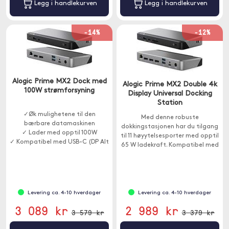
Legg i handlekurven
Legg i handlekurven
-14%
-12%
Alogic Prime MX2 Dock med
Alogic Prime MX2 Double 4k
100W strømforsyning
Display Universal Docking
Station
✓Øk mulighetene til den
Med denne robuste
bærbare datamaskinen
dokkingstasjonen har du tilgang
✓ Lader med opptil 100W
til 11 høyytelsesporter med opptil
✓ Kompatibel med USB-C (DP Alt
65 W ladekraft. Kompatibel med
Mode)
Windows og Mac.
Levering ca. 4-10 hverdager
Levering ca. 4-10 hverdager
3 089 kr
2 989 kr
3 579 kr
3 379 kr