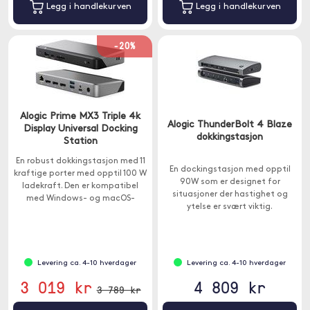
Legg i handlekurven
Legg i handlekurven
-20%
Alogic Prime MX3 Triple 4k
Alogic ThunderBolt 4 Blaze
Display Universal Docking
dokkingstasjon
Station
En robust dokkingstasjon med 11
En dockingstasjon med opptil
kraftige porter med opptil 100 W
90W som er designet for
ladekraft. Den er kompatibel
situasjoner der hastighet og
med Windows- og macOS-
ytelse er svært viktig.
datamaskiner.
Levering ca. 4-10 hverdager
Levering ca. 4-10 hverdager
3 019 kr
4 809 kr
3 789 kr