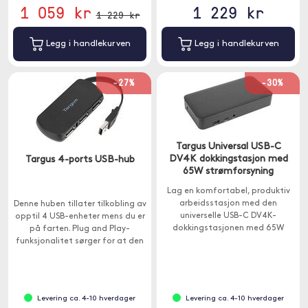
1 059 kr
1 229 kr
1 229 kr
Legg i handlekurven
Legg i handlekurven
-27%
-30%
Targus Universal USB-C
DV4K dokkingstasjon med
Targus 4-ports USB-hub
65W strømforsyning
Lag en komfortabel, produktiv
arbeidsstasjon med den
Denne huben tillater tilkobling av
universelle USB-C DV4K-
opptil 4 USB-enheter mens du er
dokkingstasjonen med 65W
på farten. Plug and Play-
strømforsyning.
funksjonalitet sørger for at den
er enkel og lett å bruke da
enheten trekker strøm direkte fra
datamaskinen.
Levering ca. 4-10 hverdager
Levering ca. 4-10 hverdager