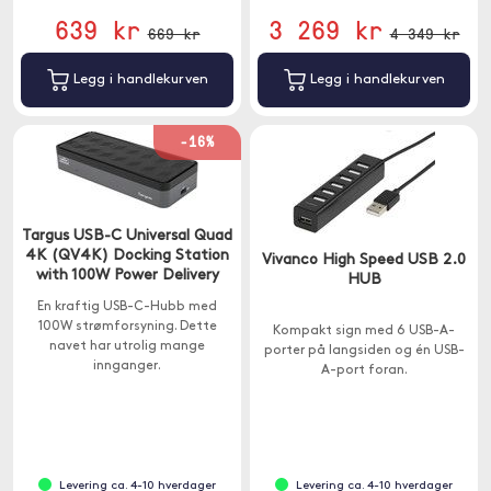
639 kr
3 269 kr
669 kr
4 349 kr
Legg i handlekurven
Legg i handlekurven
-16%
Targus USB-C Universal Quad
4K (QV4K) Docking Station
Vivanco High Speed USB 2.0
with 100W Power Delivery
HUB
En kraftig USB-C-Hubb med
100W strømforsyning. Dette
Kompakt sign med 6 USB-A-
navet har utrolig mange
porter på langsiden og én USB-
innganger.
A-port foran.
Levering ca. 4-10 hverdager
Levering ca. 4-10 hverdager