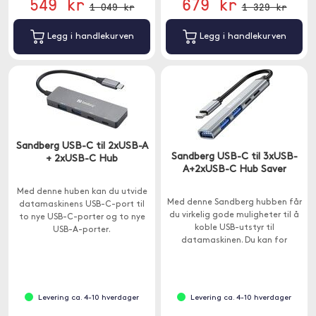
549 kr
679 kr
1 049 kr
1 329 kr
Legg i handlekurven
Legg i handlekurven
Sandberg USB-C til 2xUSB-A
Sandberg USB-C til 3xUSB-
+ 2xUSB-C Hub
A+2xUSB-C Hub Saver
Med denne huben kan du utvide
Med denne Sandberg hubben får
datamaskinens USB-C-port til
du virkelig gode muligheter til å
to nye USB-C-porter og to nye
koble USB-utstyr til
USB-A-porter.
datamaskinen. Du kan for
eksempel koble til en USB-pinne,
en skriver og en mus samtidig.
Levering ca. 4-10 hverdager
Levering ca. 4-10 hverdager