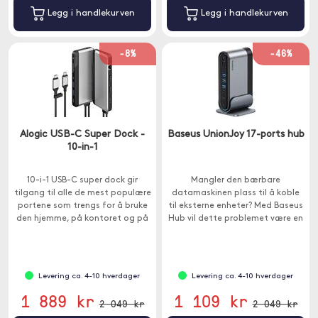
Legg i handlekurven
Legg i handlekurven
-8%
-46%
Alogic USB-C Super Dock -
Baseus UnionJoy 17-ports hub
10-in-1
10-i-1 USB-C super dock gir
Mangler den bærbare
tilgang til alle de mest populære
datamaskinen plass til å koble
portene som trengs for å bruke
til eksterne enheter? Med Baseus
den hjemme, på kontoret og på
Hub vil dette problemet være en
farten.
saga blott.
Levering ca. 4-10 hverdager
Levering ca. 4-10 hverdager
1 889 kr
1 109 kr
2 049 kr
2 049 kr