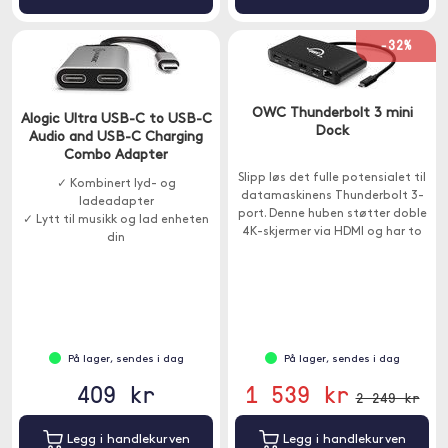
-32%
OWC Thunderbolt 3 mini
Alogic Ultra USB-C to USB-C
Dock
Audio and USB-C Charging
Combo Adapter
Slipp løs det fulle potensialet til
✓ Kombinert lyd- og
datamaskinens Thunderbolt 3-
ladeadapter
port. Denne huben støtter doble
✓ Lytt til musikk og lad enheten
4K-skjermer via HDMI og har to
din
USB-A- og én Ethernet-port.
På lager, sendes i dag
På lager, sendes i dag
409 kr
1 539 kr
2 249 kr
Legg i handlekurven
Legg i handlekurven