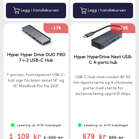
Legg i handlekurven
Legg i handlekurven
-17%
-24%
Hyper Hyper Drive DUO PRO
Hyper HyperDrive Next USB-
7-i-2 USB-C Hub
C 4-ports hub
7-porters, formtilpasset USB-C-
USB-C-hub med utvidet 4K 60
hub sign for blant annet 14" og
Hz-skjermstøtte og 4 ultraraske
16" MacBook Pro fra 2021.
porter med støtte for
dataoverføring opptil 10 Gbps
og lading opptil 85W.
Levering ca. 4-10 hverdager
Levering ca. 4-10 hverdager
1 109 kr
679 kr
1 329 kr
899 kr