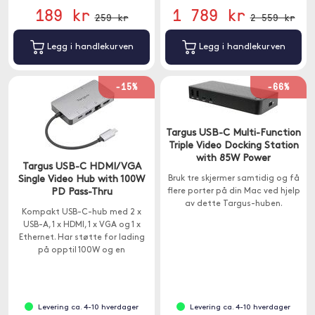
189 kr
1 789 kr
259 kr
2 559 kr
Legg i handlekurven
Legg i handlekurven
-15%
-66%
Targus USB-C Multi-Function
Triple Video Docking Station
with 85W Power
Targus USB-C HDMI/VGA
Single Video Hub with 100W
Bruk tre skjermer samtidig og få
PD Pass-Thru
flere porter på din Mac ved hjelp
av dette Targus-huben.
Kompakt USB-C-hub med 2 x
USB-A, 1 x HDMI, 1 x VGA og 1 x
Ethernet. Har støtte for lading
på opptil 100W og en
overføringshastighet på 5Gps.
Levering ca. 4-10 hverdager
Levering ca. 4-10 hverdager