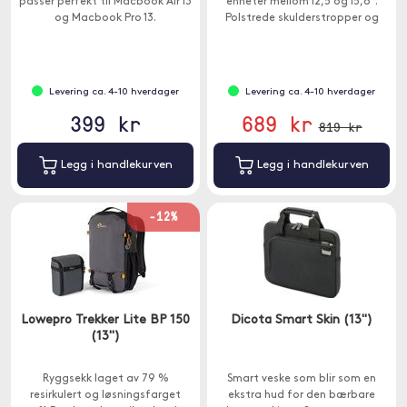
passer perfekt til Macbook Air 13
enheter mellom 12,5 og 15,6".
og Macbook Pro 13.
Polstrede skulderstropper og
ventilert ryggpolstring sørger for
komfort selv når du bærer tung
last.
Levering ca. 4-10 hverdager
Levering ca. 4-10 hverdager
399 kr
689 kr
819 kr
Legg i handlekurven
Legg i handlekurven
-12%
Lowepro Trekker Lite BP 150
Dicota Smart Skin (13")
(13")
Ryggsekk laget av 79 %
Smart veske som blir som en
resirkulert og løsningsfarget
ekstra hud for den bærbare