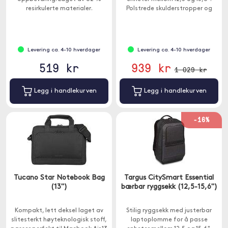
resirkulerte materialer.
Polstrede skulderstropper og
ventilert ryggpolstring sikrer
komfort selv når du bærer tung
last.
Levering ca. 4-10 hverdager
Levering ca. 4-10 hverdager
519 kr
939 kr
1 029 kr
Legg i handlekurven
Legg i handlekurven
-16%
Tucano Star Notebook Bag
Targus CitySmart Essential
(13")
bærbar ryggsekk (12,5-15,6")
Kompakt, lett deksel laget av
Stilig ryggsekk med justerbar
slitesterkt høyteknologisk stoff,
laptoplomme for å passe