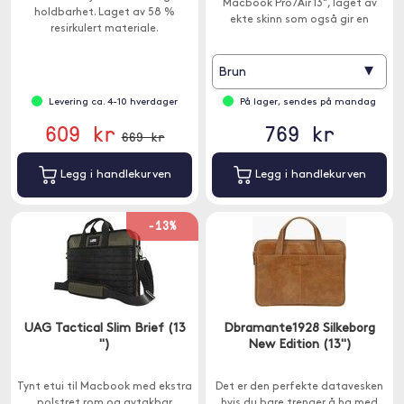
Macbook Pro /Air 13", laget av
holdbarhet. Laget av 58 %
ekte skinn som også gir en
resirkulert materiale.
luksuriøs styling.
▾
Brun
Levering ca. 4-10 hverdager
På lager, sendes på mandag
609 kr
769 kr
669 kr
Legg i handlekurven
Legg i handlekurven
-13%
UAG Tactical Slim Brief (13
Dbramante1928 Silkeborg
")
New Edition (13")
Tynt etui til Macbook med ekstra
Det er den perfekte datavesken
polstret rom og avtakbar
hvis du bare trenger å ha med