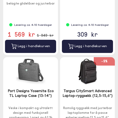
belagte glidelåser og justerbar
stropp for å passe perfekt til
enhetene dine på opptil 14,1".
Levering ca. 4-10 hverdager
Levering ca. 4-10 hverdager
1 569 kr
309 kr
1 949 kr
Legg i handlekurven
Legg i handlekurven
-9%
Port Designs Yosemite Eco
Targus CitySmart Advanced
TL Laptop Case (13-14")
Laptop-ryggsekk (12,5-15,6")
Veske i kompakt og ultralett
Romslig ryggsekk med justerbar
design med funksjonell
laptoplomme for å passe
oppbevaring. Laget av 62 %
enheter mellom 12,5 og 15,6".