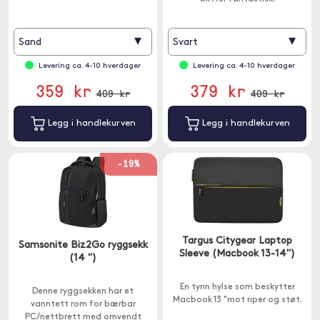
graders beskyttelse.
▾
▾
Sand
Svart
Levering ca. 4-10 hverdager
Levering ca. 4-10 hverdager
359 kr
379 kr
409 kr
409 kr
Legg i handlekurven
Legg i handlekurven
-19%
Targus Citygear Laptop
Samsonite Biz2Go ryggsekk
Sleeve (Macbook 13-14")
(14 ")
En tynn hylse som beskytter
Denne ryggsekken har et
Macbook 13 "mot riper og støt.
vanntett rom for bærbar
PC/nettbrett med omvendt