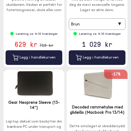
skulderrem. Vesken er perfekt for
deg de mest essensielle tingene.
forretningsreiser, skole eller som
Laget av ekte skinn.
sikker oppbevaring av enheten.
▾
Brun
Levering ca. 4-10 hverdager
Levering ca. 4-10 hverdager
629 kr
1 029 kr
719 kr
Legg i handlekurven
Legg i handlekurven
-17%
Gear Neoprene Sleeve (13-
Decoded rammehylse med
14")
glidelås (Macbook Pro 13/14)
Laptop deksel som beskytter din
Dette omslaget er skreddersydd
bærbare PC under transport og