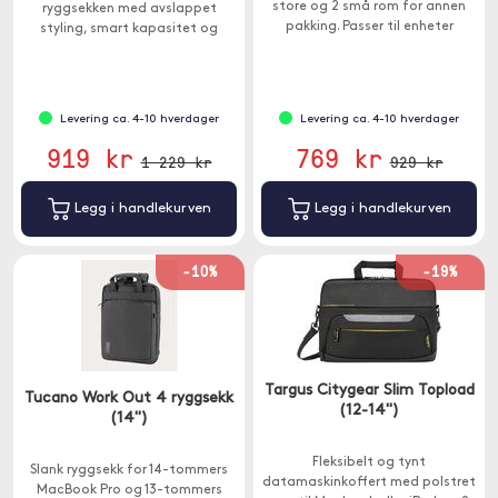
store og 2 små rom for annen
ryggsekken med avslappet
pakking. Passer til enheter
styling, smart kapasitet og
mellom 12-14 ".
komfortabel bæring.
Levering ca. 4-10 hverdager
Levering ca. 4-10 hverdager
919 kr
769 kr
1 229 kr
929 kr
Legg i handlekurven
Legg i handlekurven
-10%
-19%
Targus Citygear Slim Topload
Tucano Work Out 4 ryggsekk
(12-14")
(14")
Fleksibelt og tynt
Slank ryggsekk for 14-tommers
datamaskinkoffert med polstret
MacBook Pro og 13-tommers