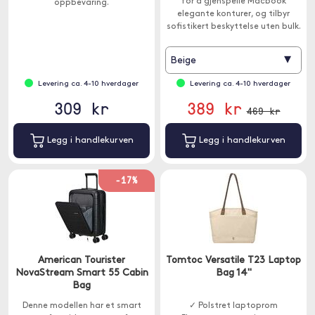
for å gjenspeile Macbook
oppbevaring.
elegante konturer, og tilbyr
sofistikert beskyttelse uten bulk.
▾
Beige
Levering ca. 4-10 hverdager
Levering ca. 4-10 hverdager
309 kr
389 kr
469 kr
Legg i handlekurven
Legg i handlekurven
-17%
American Tourister
Tomtoc Versatile T23 Laptop
NovaStream Smart 55 Cabin
Bag 14"
Bag
Denne modellen har et smart
✓ Polstret laptoprom