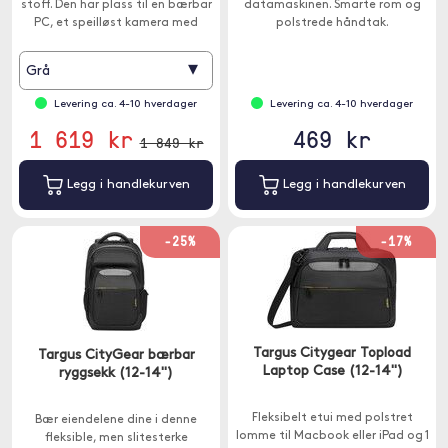
stoff. Den har plass til en bærbar
datamaskinen. Smarte rom og
PC, et speilløst kamera med
polstrede håndtak.
beskjæringssensor med objektiv
montert pluss 1-2 små linser.
▾
Grå
Levering ca. 4-10 hverdager
Levering ca. 4-10 hverdager
1 619 kr
469 kr
1 849 kr
Legg i handlekurven
Legg i handlekurven
-25%
-17%
Targus Citygear Topload
Targus CityGear bærbar
Laptop Case (12-14")
ryggsekk (12-14")
Fleksibelt etui med polstret
Bær eiendelene dine i denne
lomme til Macbook eller iPad og 1
fleksible, men slitesterke