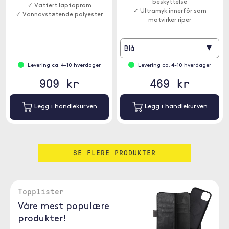
beskyttelse
✓ Vattert laptoprom
✓ Ultramyk innerfôr som
✓ Vannavstøtende polyester
motvirker riper
✓ Diskré lomme for AirTag
▾
Blå
Levering ca. 4-10 hverdager
Levering ca. 4-10 hverdager
909 kr
469 kr
Legg i handlekurven
Legg i handlekurven
SE FLERE PRODUKTER
Topplister
Våre mest populære
produkter!