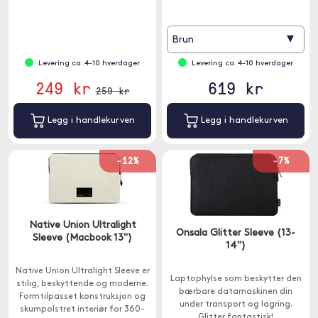
▾
Brun
Levering ca. 4-10 hverdager
Levering ca. 4-10 hverdager
249 kr
619 kr
259 kr
Legg i handlekurven
Legg i handlekurven
-12%
-7%
Native Union Ultralight
Onsala Glitter Sleeve (13-
Sleeve (Macbook 13")
14")
Native Union Ultralight Sleeve er
Laptophylse som beskytter den
stilig, beskyttende og moderne.
bærbare datamaskinen din
Formtilpasset konstruksjon og
under transport og lagring.
skumpolstret interiør for 360-
Glitter fantastisk!