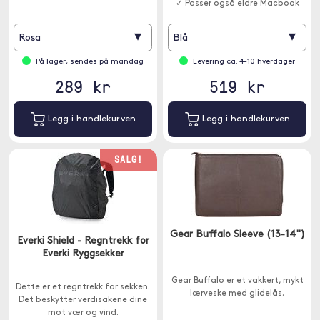
✓ Passer også eldre Macbook
Pro / Air 13"
▾
▾
Rosa
Blå
På lager, sendes på mandag
Levering ca. 4-10 hverdager
289 kr
519 kr
Legg i handlekurven
Legg i handlekurven
SALG!
Gear Buffalo Sleeve (13-14")
Everki Shield - Regntrekk for
Everki Ryggsekker
Gear Buffalo er et vakkert, mykt
Dette er et regntrekk for sekken.
lærveske med glidelås.
Det beskytter verdisakene dine
mot vær og vind.