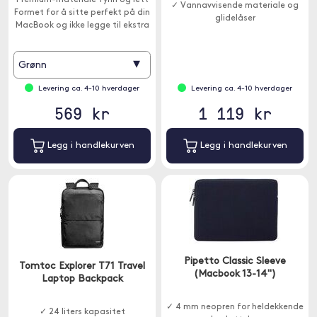
Premium-materiale Tynn og lett
✓ Vannavvisende materiale og
Formet for å sitte perfekt på din
glidelåser
MacBook og ikke legge til ekstra
vekt.
▾
Grønn
Levering ca. 4-10 hverdager
Levering ca. 4-10 hverdager
569 kr
1 119 kr
Legg i handlekurven
Legg i handlekurven
Pipetto Classic Sleeve
Tomtoc Explorer T71 Travel
(Macbook 13-14")
Laptop Backpack
✓ 4 mm neopren for heldekkende
✓ 24 liters kapasitet