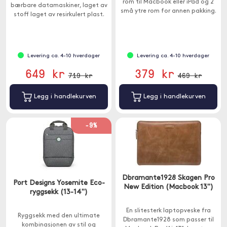
rom til Macbook eller iPad og 2
bærbare datamaskiner, laget av
små ytre rom for annen pakking.
stoff laget av resirkulert plast.
Passer til enheter mellom 12-14 ".
Levering ca. 4-10 hverdager
Levering ca. 4-10 hverdager
649 kr
379 kr
719 kr
469 kr
Legg i handlekurven
Legg i handlekurven
-9%
Dbramante1928 Skagen Pro
Port Designs Yosemite Eco-
New Edition (Macbook 13")
ryggsekk (13-14")
En slitesterk laptopveske fra
Ryggsekk med den ultimate
Dbramante1928 som passer til
kombinasjonen av stil og