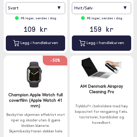
opp kabelen.
klokken din.
▾
▾
Svart
Hvit/Sølv
På lager, sendes i dag
På lager, sendes i dag
109 kr
159 kr
Legg i handlekurven
Legg i handlekurven
-50%
AM Denmark Airspray
Cleaning Pro
Champion Apple Watch full
coverfilm (Apple Watch 41
mm)
Trykkluft i beholdere med høy
kapasitet for rengjøring f.eks.
Beskytter skjermen effektivt mot
tastaturer, harddisker og
riper og skader uten å gjøre
hovedkort.
klokken klønete.
Skjermbeskytteren dekker hele