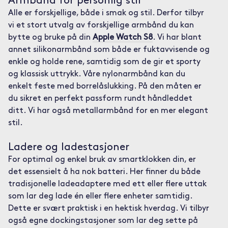
Armbånd for personlig stil
Alle er forskjellige, både i smak og stil. Derfor tilbyr
vi et stort utvalg av forskjellige armbånd du kan
bytte og bruke på din
Apple Watch S8
. Vi har blant
annet silikonarmbånd som både er fuktavvisende og
enkle og holde rene, samtidig som de gir et sporty
og klassisk uttrykk. Våre nylonarmbånd kan du
enkelt feste med borrelåslukking. På den måten er
du sikret en perfekt passform rundt håndleddet
ditt. Vi har også metallarmbånd for en mer elegant
stil.
Ladere og ladestasjoner
For optimal og enkel bruk av smartklokken din, er
det essensielt å ha nok batteri. Her finner du både
tradisjonelle ladeadaptere med ett eller flere uttak
som lar deg lade én eller flere enheter samtidig.
Dette er svært praktisk i en hektisk hverdag. Vi tilbyr
også egne dockingstasjoner som lar deg sette på