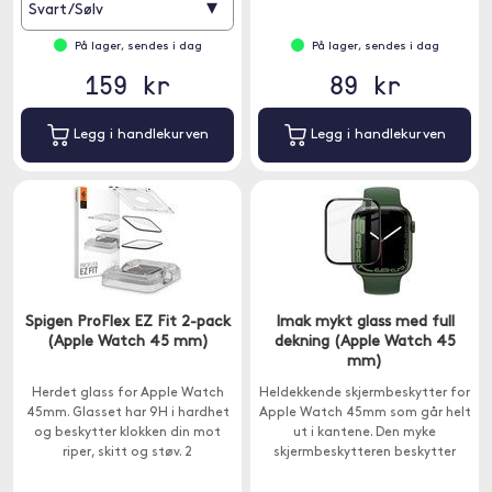
▾
Svart/Sølv
På lager, sendes i dag
På lager, sendes i dag
159 kr
89 kr
Legg i handlekurven
Legg i handlekurven
Spigen ProFlex EZ Fit 2-pack
Imak mykt glass med full
(Apple Watch 45 mm)
dekning (Apple Watch 45
mm)
Herdet glass for Apple Watch
Heldekkende skjermbeskytter for
45mm. Glasset har 9H i hardhet
Apple Watch 45mm som går helt
og beskytter klokken din mot
ut i kantene. Den myke
riper, skitt og støv. 2
skjermbeskytteren beskytter
skjermbeskyttere inkludert.
skjermen mot riper og smuss