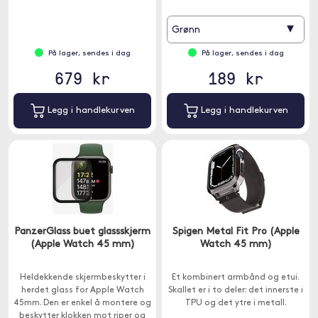
for ekstra beskyttelse
▾
Grønn
På lager, sendes i dag
På lager, sendes i dag
679 kr
189 kr
Legg i handlekurven
Legg i handlekurven
PanzerGlass buet glassskjerm
Spigen Metal Fit Pro (Apple
(Apple Watch 45 mm)
Watch 45 mm)
Heldekkende skjermbeskytter i
Et kombinert armbånd og etui.
herdet glass for Apple Watch
Skallet er i to deler: det innerste i
45mm. Den er enkel å montere og
TPU og det ytre i metall.
beskytter klokken mot riper og