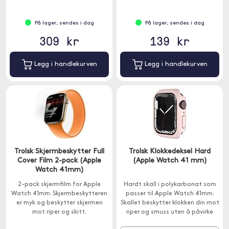
uten å føles klønete.
På lager, sendes i dag
På lager, sendes i dag
309 kr
139 kr
Legg i handlekurven
Legg i handlekurven
Trolsk Skjermbeskytter Full
Trolsk Klokkedeksel Hard
Cover Film 2-pack (Apple
(Apple Watch 41 mm)
Watch 41mm)
2-pack skjermfilm for Apple
Hardt skall i polykarbonat som
Watch 41mm. Skjermbeskytteren
passer til Apple Watch 41mm.
er myk og beskytter skjermen
Skallet beskytter klokken din mot
mot riper og skitt.
riper og smuss uten å påvirke
noen funksjoner.