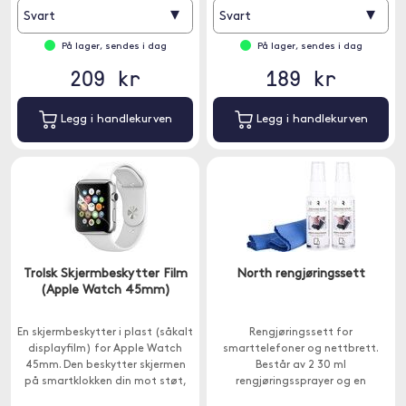
▾
▾
Svart
Svart
På lager, sendes i dag
På lager, sendes i dag
209 kr
189 kr
Legg i handlekurven
Legg i handlekurven
Trolsk Skjermbeskytter Film
North rengjøringssett
(Apple Watch 45mm)
En skjermbeskytter i plast (såkalt
Rengjøringssett for
displayfilm) for Apple Watch
smarttelefoner og nettbrett.
45mm. Den beskytter skjermen
Består av 2 30 ml
på smartklokken din mot støt,
rengjøringssprayer og en
riper og skitt.
mikrofiberklut.