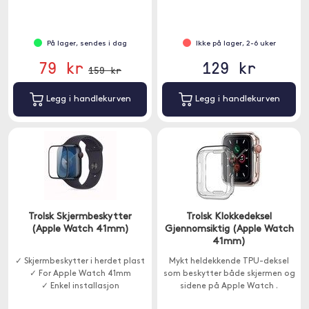
skjermen på klokken.
Skjermdekselet påvirker ikke
berøringsevnen eller
følsomheten til skjermen.
På lager, sendes i dag
Ikke på lager, 2-6 uker
79 kr
129 kr
159 kr
Legg i handlekurven
Legg i handlekurven
Trolsk Skjermbeskytter
Trolsk Klokkedeksel
(Apple Watch 41mm)
Gjennomsiktig (Apple Watch
41mm)
✓ Skjermbeskytter i herdet plast
Mykt heldekkende TPU-deksel
✓ For Apple Watch 41mm
som beskytter både skjermen og
✓ Enkel installasjon
sidene på Apple Watch .