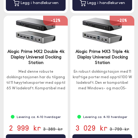
Legg i handlekurven
Legg i handlekurven
-12%
-20%
Alogic Prime MX2 Double 4k
Alogic Prime MX3 Triple 4k
Display Universal Docking
Display Universal Docking
Station
Station
Med denne robuste
En robust dokkingstasjon med 11
dokkingstasjonen har du tilgang
kraftige porter med opptil 100 W
til 11 høyytelsesporter med opptil
ladekraft. Den er kompatibel
65 W ladekraft. Kompatibel med
med Windows- og macOS-
Windows og Mac.
datamaskiner.
Levering ca. 4-10 hverdager
Levering ca. 4-10 hverdager
2 999 kr
3 029 kr
3 389 kr
3 799 kr