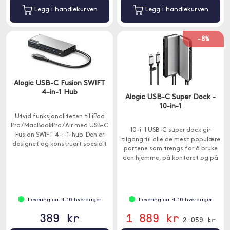
Legg i handlekurven
Legg i handlekurven
-8%
Alogic USB-C Fusion SWIFT
4-in-1 Hub
Alogic USB-C Super Dock -
10-in-1
Utvid funksjonaliteten til iPad
Pro / MacBookPro / Air med USB-C
10-i-1 USB-C super dock gir
Fusion SWIFT 4-i-1-hub. Den er
tilgang til alle de mest populære
designet og konstruert spesielt
portene som trengs for å bruke
for USB-C-enheten din.
den hjemme, på kontoret og på
farten.
Levering ca. 4-10 hverdager
Levering ca. 4-10 hverdager
389 kr
1 889 kr
2 059 kr