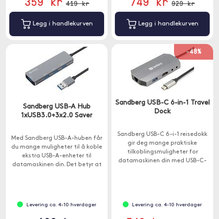
359 kr
749 kr
419 kr
929 kr
Legg i handlekurven
Legg i handlekurven
-48%
Sandberg USB-C 6-in-1 Travel
Sandberg USB-A Hub
Dock
1xUSB3.0+3x2.0 Saver
Sandberg USB-C 6-i-1 reisedokk
Med Sandberg USB-A-huben får
gir deg mange praktiske
du mange muligheter til å koble
tilkoblingsmuligheter for
ekstra USB-A-enheter til
datamaskinen din med USB-C-
datamaskinen din. Det betyr at
port.
du for eksempel kan ha ekstern
harddisk, skriver og mus tilkoblet
samtidig.
Levering ca. 4-10 hverdager
Levering ca. 4-10 hverdager