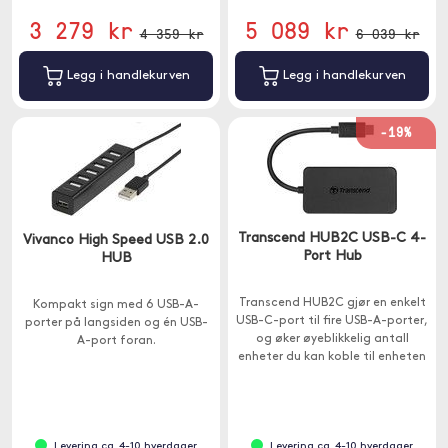
3 279 kr
5 089 kr
4 359 kr
6 039 kr
Legg i handlekurven
Legg i handlekurven
-19%
Transcend HUB2C USB-C 4-
Vivanco High Speed USB 2.0
Port Hub
HUB
Transcend HUB2C gjør en enkelt
Kompakt sign med 6 USB-A-
USB-C-port til fire USB-A-porter,
porter på langsiden og én USB-
og øker øyeblikkelig antall
A-port foran.
enheter du kan koble til enheten
samtidig.
Levering ca. 4-10 hverdager
Levering ca. 4-10 hverdager