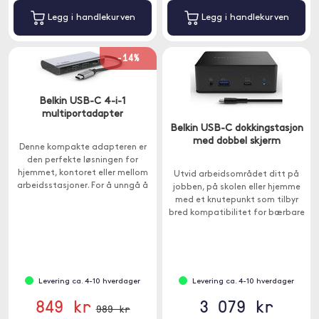
Legg i handlekurven
Legg i handlekurven
-14%
Belkin USB-C 4-i-1
multiportadapter
Belkin USB-C dokkingstasjon
med dobbel skjerm
Denne kompakte adapteren er
den perfekte løsningen for
hjemmet, kontoret eller mellom
Utvid arbeidsområdet ditt på
arbeidsstasjoner. For å unngå å
jobben, på skolen eller hjemme
velge mellom portutvidelse og
med et knutepunkt som tilbyr
lading, har denne adapteren en
bred kompatibilitet for bærbare
ladekraft på 100W.
datamaskiner.
Levering ca. 4-10 hverdager
Levering ca. 4-10 hverdager
849 kr
3 079 kr
989 kr