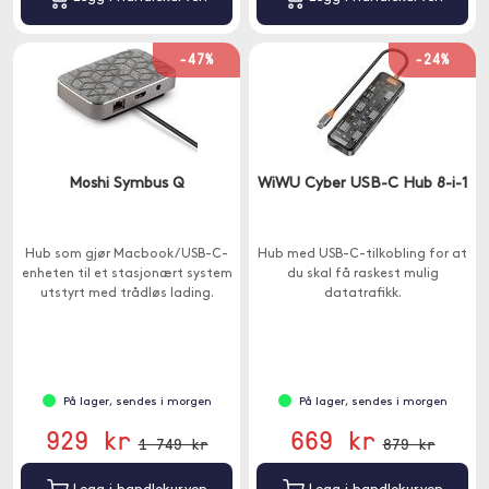
-47%
-24%
Moshi Symbus Q
WiWU Cyber USB-C Hub 8-i-1
Hub som gjør Macbook / USB-C-
Hub med USB-C-tilkobling for at
enheten til et stasjonært system
du skal få raskest mulig
utstyrt med trådløs lading.
datatrafikk.
På lager, sendes i morgen
På lager, sendes i morgen
929 kr
669 kr
1 749 kr
879 kr