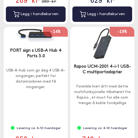
389 kr
Legg i handlekurven
Legg i handlekurven
-14%
-19%
PORT sign s USB-A Hub 4
Ports 3.0
Rapoo UCM-2001 4-i-1 USB-
USB-A-hub som gir deg 4 USB-A-
C multiportadapter
innganger, perfekt for
datamaskinen med få
Forenkle livet ditt med dette
innganger.
multifunksjonelle tilbehøret fra
Rapoo , et must for alle som
trenger å koble forskjellige
enheter til Macbook-en eller
andre enheter med USB-C.
Levering ca. 4-10 hverdager
Levering ca. 4-10 hverdager