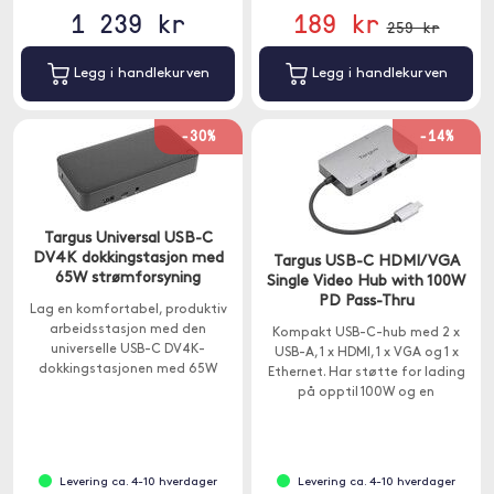
1 239 kr
189 kr
259 kr
Legg i handlekurven
Legg i handlekurven
-30%
-14%
Targus Universal USB-C
DV4K dokkingstasjon med
Targus USB-C HDMI/VGA
65W strømforsyning
Single Video Hub with 100W
PD Pass-Thru
Lag en komfortabel, produktiv
arbeidsstasjon med den
Kompakt USB-C-hub med 2 x
universelle USB-C DV4K-
USB-A, 1 x HDMI, 1 x VGA og 1 x
dokkingstasjonen med 65W
Ethernet. Har støtte for lading
strømforsyning.
på opptil 100W og en
overføringshastighet på 5Gps.
Levering ca. 4-10 hverdager
Levering ca. 4-10 hverdager