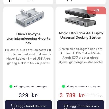
-5%
Alogic DX3 Triple 4K Display
Orico Clip-type
Universal Docking Station
aluminiumslegering 4-ports
nav
Universell dokkingstasjon som
Fin USB-A-hub som kan festes til
kobles til USB-C eller USB-A.
bordplaten med en skrueklemme.
Alogic DX3 støtter trippel
Navet kobles til med USB-A og
skjerm, gir mange ekstra porter
gir deg 4 ekstra USB-A-porter
og har 100W gjennomstrømning.
for enkel tilkobling av tangent ,
USB-pinner eller skrivere.
På lager, sendes i morgen
På lager, sendes i morgen
329 kr
3 789 kr
3 999 kr
Legg i handlekurven
Legg i handlekurven