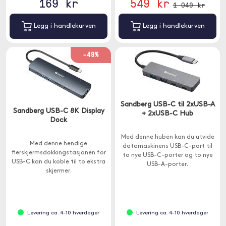
169 kr
549 kr
1 049 kr
Legg i handlekurven
Legg i handlekurven
-49%
Sandberg USB-C til 2xUSB-A
Sandberg USB-C 8K Display
+ 2xUSB-C Hub
Dock
Med denne huben kan du utvide
Med denne hendige
datamaskinens USB-C-port til
flerskjermsdokkingstasjonen for
to nye USB-C-porter og to nye
USB-C kan du koble til to ekstra
USB-A-porter.
skjermer.
Levering ca. 4-10 hverdager
Levering ca. 4-10 hverdager