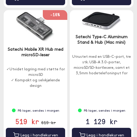
-16%
Satechi Type-C Aluminum
Stand & Hub (Mac mini)
Satechi Mobile XR Hub med
microSD-leser
Utrustet med en USB-C-port, tre
stk. USB-A 3.0-porter,
microSD/SD-kortlesere, samt et
✓Utvidet lagring med støtte for
3,5mm hodetelefoninput for
microSD
enkel tilgang til eksterne
✓ Kompakt og selvkjølende
enheter.
design
✓ Strømforsyning opptil 100W
På lager, sendes i morgen
På lager, sendes i morgen
519 kr
1 129 kr
619 kr
Legg i handlekurven
Legg i handlekurven