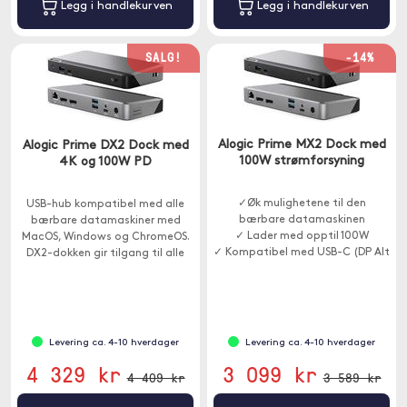
Legg i handlekurven
Legg i handlekurven
SALG!
-14%
Alogic Prime MX2 Dock med
Alogic Prime DX2 Dock med
100W strømforsyning
4K og 100W PD
✓Øk mulighetene til den
USB-hub kompatibel med alle
bærbare datamaskinen
bærbare datamaskiner med
✓ Lader med opptil 100W
MacOS, Windows og ChromeOS.
✓ Kompatibel med USB-C (DP Alt
DX2-dokken gir tilgang til alle
Mode)
porter som kreves i et
hjemmekontor, trenings- eller
bedriftsmiljø.
Levering ca. 4-10 hverdager
Levering ca. 4-10 hverdager
4 329 kr
3 099 kr
4 409 kr
3 589 kr