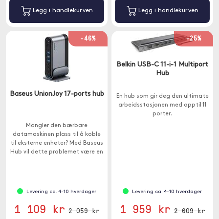
Legg i handlekurven
Legg i handlekurven
-46%
-25%
Belkin USB-C 11-i-1 Multiport
Hub
Baseus UnionJoy 17-ports hub
En hub som gir deg den ultimate
arbeidsstasjonen med opptil 11
porter.
Mangler den bærbare
datamaskinen plass til å koble
til eksterne enheter? Med Baseus
Hub vil dette problemet være en
saga blott.
Levering ca. 4-10 hverdager
Levering ca. 4-10 hverdager
1 109 kr
1 959 kr
2 059 kr
2 609 kr