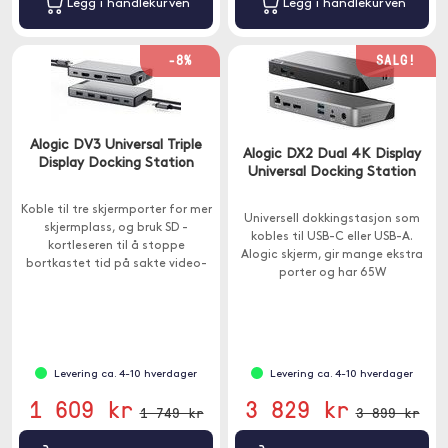
Legg i handlekurven
Legg i handlekurven
-8%
SALG!
Alogic DV3 Universal Triple
Alogic DX2 Dual 4K Display
Display Docking Station
Universal Docking Station
Koble til tre skjermporter for mer
Universell dokkingstasjon som
skjermplass, og bruk SD -
kobles til USB-C eller USB-A.
kortleseren til å stoppe
Alogic skjerm, gir mange ekstra
bortkastet tid på sakte video-
porter og har 65W
og bildeoverføringer.
gjennomstrømning.
Levering ca. 4-10 hverdager
Levering ca. 4-10 hverdager
1 609 kr
3 829 kr
1 749 kr
3 899 kr