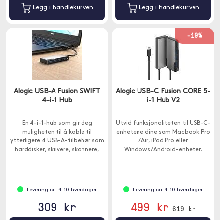
Legg i handlekurven
Legg i handlekurven
-19%
Alogic USB-A Fusion SWIFT
Alogic USB-C Fusion CORE 5-
4-i-1 Hub
i-1 Hub V2
En 4-i-1-hub som gir deg
Utvid funksjonaliteten til USB-C-
muligheten til å koble til
enhetene dine som Macbook Pro
ytterligere 4 USB-A-tilbehør som
/Air, iPad Pro eller
harddisker, skrivere, skannere,
Windows/Android-enheter.
tangent away etc.
Huben har 5 porter - 1x HDMI, 1x
USB-C og 3x USB-A.
Levering ca. 4-10 hverdager
Levering ca. 4-10 hverdager
309 kr
499 kr
619 kr