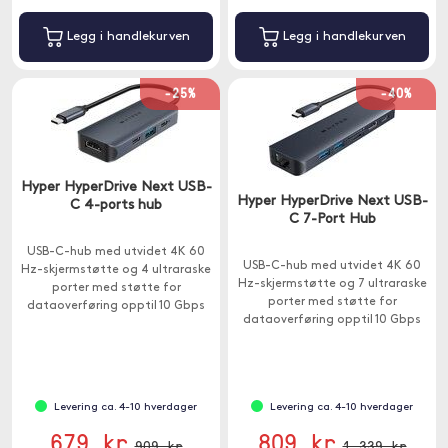
Legg i handlekurven
Legg i handlekurven
-25%
-40%
Hyper HyperDrive Next USB-
Hyper HyperDrive Next USB-
C 4-ports hub
C 7-Port Hub
USB-C-hub med utvidet 4K 60
USB-C-hub med utvidet 4K 60
Hz-skjermstøtte og 4 ultraraske
Hz-skjermstøtte og 7 ultraraske
porter med støtte for
porter med støtte for
dataoverføring opptil 10 Gbps
dataoverføring opptil 10 Gbps
og lading opptil 85W.
og lading opptil 85W.
Levering ca. 4-10 hverdager
Levering ca. 4-10 hverdager
679 kr
809 kr
909 kr
1 339 kr