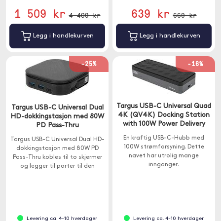
1 509 kr
639 kr
4 409 kr
669 kr
Legg i handlekurven
Legg i handlekurven
-25%
-16%
Targus USB-C Universal Quad
Targus USB-C Universal Dual
4K (QV4K) Docking Station
HD-dokkingstasjon med 80W
with 100W Power Delivery
PD Pass-Thru
En kraftig USB-C-Hubb med
Targus USB-C Universal Dual HD-
100W strømforsyning. Dette
dokkingstasjon med 80W PD
navet har utrolig mange
Pass-Thru kobles til to skjermer
innganger.
og legger til porter til den
bærbare datamaskinen.
Levering ca. 4-10 hverdager
Levering ca. 4-10 hverdager