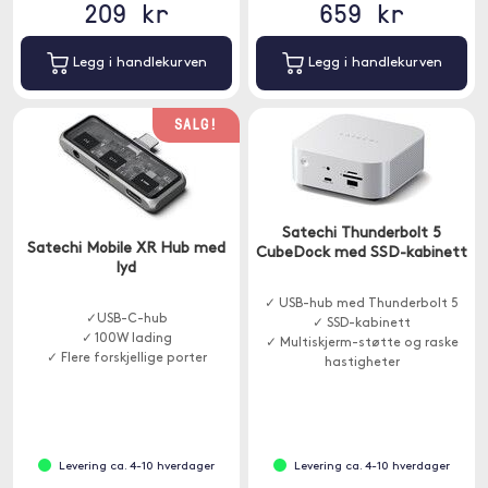
209 kr
659 kr
Legg i handlekurven
Legg i handlekurven
SALG!
Satechi Thunderbolt 5
Satechi Mobile XR Hub med
CubeDock med SSD-kabinett
lyd
✓ USB-hub med Thunderbolt 5
✓USB-C-hub
✓ SSD-kabinett
✓ 100W lading
✓ Multiskjerm-støtte og raske
✓ Flere forskjellige porter
hastigheter
Levering ca. 4-10 hverdager
Levering ca. 4-10 hverdager