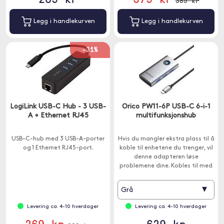
389 kr
Legg i handlekurven
Legg i handlekurven
-31%
LogiLink USB-C Hub - 3 USB-
Orico PW11-6P USB-C 6-i-1
A + Ethernet RJ45
multifunksjonshub
USB-C-hub med 3 USB-A-porter
Hvis du mangler ekstra plass til å
og 1 Ethernet RJ45-port.
koble til enhetene du trenger, vil
denne adapteren løse
problemene dine. Kobles til med
USB-C.
▾
Grå
Levering ca. 4-10 hverdager
Levering ca. 4-10 hverdager
269 kr
629 kr