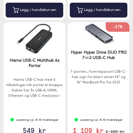
Legg i handlekurven
Legg i handlekurven
-17%
Hyper Hyper Drive DUO PRO
7-i-2 USB-C Hub
Hama USB-C Multihub 6x
Portar
7-porters, formtilpasset USB-C-
hub sign for blant annet 14" og
Hama USB-C hub med 6
16" MacBook Pro fra 2021.
tilkoblinger når porter er knappe.
Huben har 3x USB-A, HDMI,
Ethernet og USB-C med pass-
through-lading.
Levering ca. 4-10 hverdager
Levering ca. 4-10 hverdager
549 kr
1 109 kr
1 339 kr