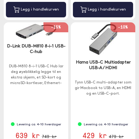
Legg i handlekurven
Legg i handlekurven
-15%
-10%
D-Link DUB-M810 8-i-1 USB-
C-hub
Hama USB-C Multiadapter
DUB-M810 8-i-1 USB-C Hub lar
USB-A / HDMI
deg øyeblikkelig legge til en
ekstra skjerm, et SD-kort og
Tynn USB-C multi-adapter som
microSD-kortleser, Ethernet-
gir Macbook to USB-A, en HDMI
tilkobling og tre ekstra USB-A
og en USB-C-port.
3.0-porter til datamaskinen din.
Levering ca. 4-10 hverdager
Levering ca. 4-10 hverdager
639 kr
429 kr
749 kr
479 kr