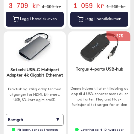
3 709 kr
1 059 kr
4 309 kr
1 239 kr
Legg i handlekurven
Legg i handlekurven
-27%
Targus 4-ports USB-hub
Satechi USB-C Multiport
Adapter 4k Gigabit Ethernet
Denne huben tillater tilkobling av
Praktisk og stilig adapter med
opptil 4 USB-enheter mens du er
utganger for HDMI, Ethernet,
på farten. Plug and Play-
USB, SD-kort og MicroSD.
funksjonalitet sørger for at den
er enkel og lett å bruke da
enheten trekker strøm direkte fra
▾
Romgrå
datamaskinen.
På lager, sendes i morgen
Levering ca. 4-10 hverdager