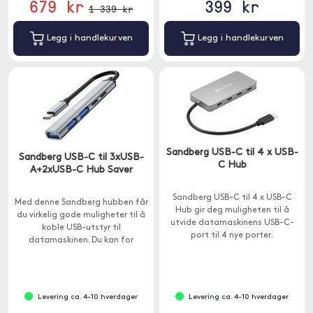
679 kr
399 kr
1 339 kr
Legg i handlekurven
Legg i handlekurven
Sandberg USB-C til 4 x USB-
Sandberg USB-C til 3xUSB-
C Hub
A+2xUSB-C Hub Saver
Sandberg USB-C til 4 x USB-C
Med denne Sandberg hubben får
Hub gir deg muligheten til å
du virkelig gode muligheter til å
utvide datamaskinens USB-C-
koble USB-utstyr til
port til 4 nye porter.
datamaskinen. Du kan for
eksempel koble til en USB-pinne,
en skriver og en mus samtidig.
Levering ca. 4-10 hverdager
Levering ca. 4-10 hverdager