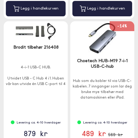
Legg i handlekurven
Legg i handlekurven
-14%
Brodit tilbehør 216408
Choetech HUB-M19 7-i-1
USB-C-hub
4-i-1 USB-C HUB.
Utvidet USB - C Hub 4 i 1. Huben
Hub som du kobler til via USB-C-
vår kan utvide én USB C-port til 4
kabelen. 7 innganger som lar deg
USB-porter og hjelpe deg med å
bruke mye tilbehør med
løse problemet med
datamaskinen eller iPad.
utilstrekkelige USB-porter
Levering ca. 4-10 hverdager
Levering ca. 4-10 hverdager
879 kr
489 kr
569 kr