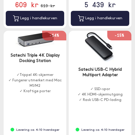
609 kr
5 439 kr
619 kr
Legg i handlekurven
Legg i handlekurven
-14%
-15%
Satechi Triple 4K Display
Docking Station
Satechi USB-C Hybrid
Multiport Adapter
✓Trippel 4K-skjermer
✓ Fungerer utmerket med Mac
M1/M2
✓ SSD-spor
✓ Kraftige porter
✓ 4K HDMI-skjermutgang
✓ Rask USB-C PD-lading
Levering ca. 4-10 hverdager
Levering ca. 4-10 hverdager