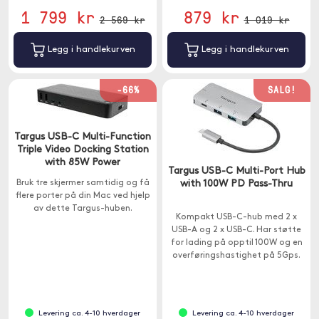
1 799 kr
879 kr
2 569 kr
1 019 kr
Legg i handlekurven
Legg i handlekurven
-66%
SALG!
Targus USB-C Multi-Function
Triple Video Docking Station
with 85W Power
Targus USB-C Multi-Port Hub
Bruk tre skjermer samtidig og få
with 100W PD Pass-Thru
flere porter på din Mac ved hjelp
av dette Targus-huben.
Kompakt USB-C-hub med 2 x
USB-A og 2 x USB-C. Har støtte
for lading på opptil 100W og en
overføringshastighet på 5Gps.
Levering ca. 4-10 hverdager
Levering ca. 4-10 hverdager