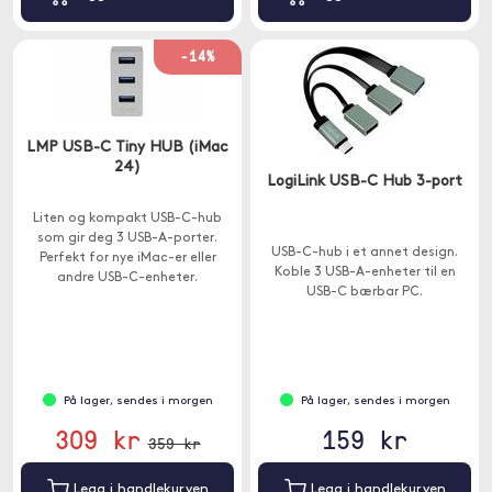
-14%
LMP USB-C Tiny HUB (iMac
24)
LogiLink USB-C Hub 3-port
Liten og kompakt USB-C-hub
som gir deg 3 USB-A-porter.
USB-C-hub i et annet design.
Perfekt for nye iMac-er eller
Koble 3 USB-A-enheter til en
andre USB-C-enheter.
USB-C bærbar PC.
På lager, sendes i morgen
På lager, sendes i morgen
309 kr
159 kr
359 kr
Legg i handlekurven
Legg i handlekurven