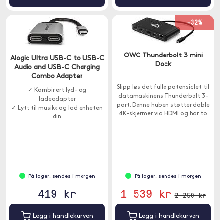
-32%
OWC Thunderbolt 3 mini
Alogic Ultra USB-C to USB-C
Dock
Audio and USB-C Charging
Combo Adapter
Slipp løs det fulle potensialet til
✓ Kombinert lyd- og
datamaskinens Thunderbolt 3-
ladeadapter
port. Denne huben støtter doble
✓ Lytt til musikk og lad enheten
4K-skjermer via HDMI og har to
din
USB-A- og én Ethernet-port.
På lager, sendes i morgen
På lager, sendes i morgen
419 kr
1 539 kr
2 259 kr
Legg i handlekurven
Legg i handlekurven