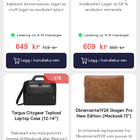
bærbare datamaskiner, laget av
holdbarhet. Laget av 58 %
stoff laget av resirkulert plast.
resirkulert materiale.
Levering ca. 4-10 hverdager
Levering ca. 4-10 hverdager
649 kr
609 kr
719 kr
669 kr
Legg i handlekurven
Legg i handlekurven
-17%
Dbramante1928 Skagen Pro
Targus Citygear Topload
New Edition (Macbook 13")
Laptop Case (12-14")
En slitesterk laptopveske fra
Fleksibelt etui med polstret
Dbramante1928 som passer til
lomme til Macbook eller iPad og 1