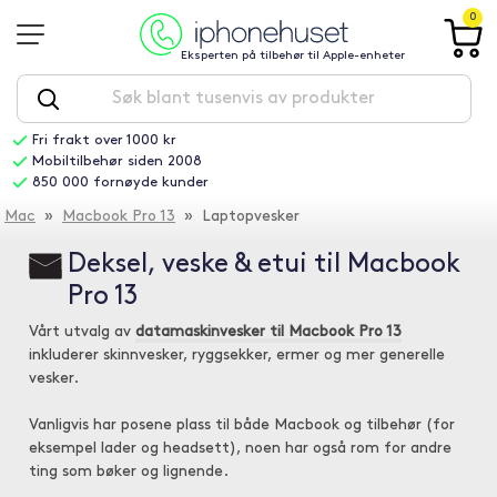
0
Eksperten på tilbehør til Apple-enheter
Fri frakt over 1000 kr
Mobiltilbehør siden 2008
850 000 fornøyde kunder
Mac
»
Macbook Pro 13
» Laptopvesker
Deksel, veske & etui til Macbook
Pro 13
Vårt utvalg av
datamaskinvesker til Macbook Pro 13
inkluderer skinnvesker, ryggsekker, ermer og mer generelle
vesker.
Vanligvis har posene plass til både Macbook og tilbehør (for
eksempel lader og headsett), noen har også rom for andre
ting som bøker og lignende.