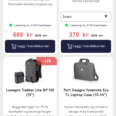
Glitter fantastisk!
Polstrede skulderstropper og
ventilert ryggpolstring sørger for
komfort selv når du bærer tung
▾
Svart
last.
Levering ca. 4-10 hverdager
Levering ca. 4-10 hverdager
689 kr
379 kr
829 kr
419 kr
Legg i handlekurven
Legg i handlekurven
-12%
Lowepro Trekker Lite BP 150
Port Designs Yosemite Eco
(13")
TL Laptop Case (13-14")
Ryggsekk laget av 79 %
Veske i kompakt og ultralett
resirkulert og løsningsfarget
design med funksjonell