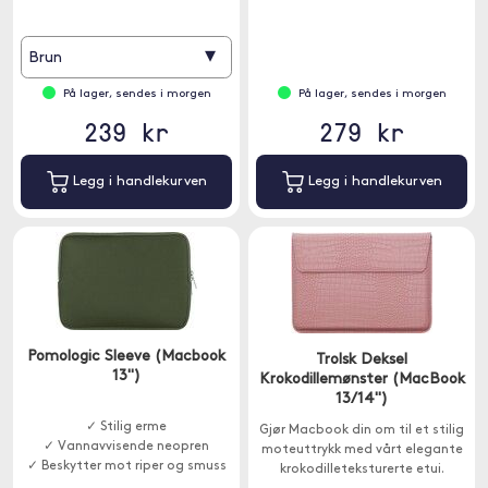
▾
Brun
På lager, sendes i morgen
På lager, sendes i morgen
239 kr
279 kr
Legg i handlekurven
Legg i handlekurven
Pomologic Sleeve (Macbook
Trolsk Deksel
13")
Krokodillemønster (MacBook
13/14")
✓ Stilig erme
Gjør Macbook din om til et stilig
✓ Vannavvisende neopren
moteuttrykk med vårt elegante
✓ Beskytter mot riper og smuss
krokodilleteksturerte etui.