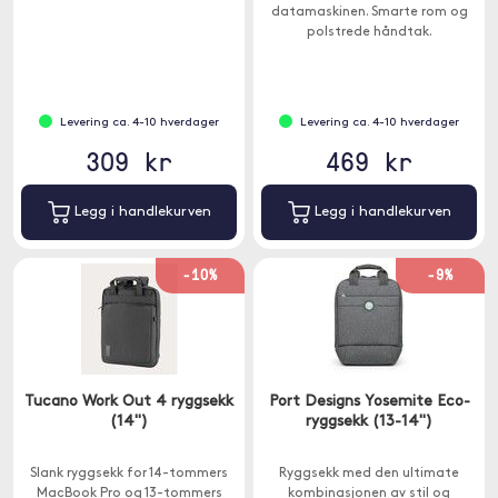
datamaskinen. Smarte rom og
polstrede håndtak.
Levering ca. 4-10 hverdager
Levering ca. 4-10 hverdager
309 kr
469 kr
Legg i handlekurven
Legg i handlekurven
-10%
-9%
Tucano Work Out 4 ryggsekk
Port Designs Yosemite Eco-
(14")
ryggsekk (13-14")
Slank ryggsekk for 14-tommers
Ryggsekk med den ultimate
MacBook Pro og 13-tommers
kombinasjonen av stil og