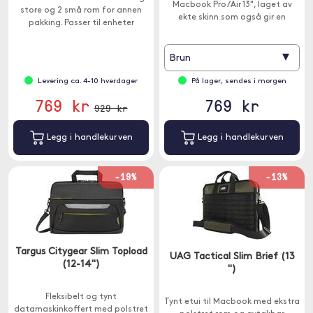
Macbook Pro /Air 13", laget av
store og 2 små rom for annen
ekte skinn som også gir en
pakking. Passer til enheter
luksuriøs styling.
mellom 12-14 ".
▾
Brun
Levering ca. 4-10 hverdager
På lager, sendes i morgen
769 kr
769 kr
929 kr
Legg i handlekurven
Legg i handlekurven
-19%
-13%
Targus Citygear Slim Topload
UAG Tactical Slim Brief (13
(12-14")
")
Fleksibelt og tynt
Tynt etui til Macbook med ekstra
datamaskinkoffert med polstret