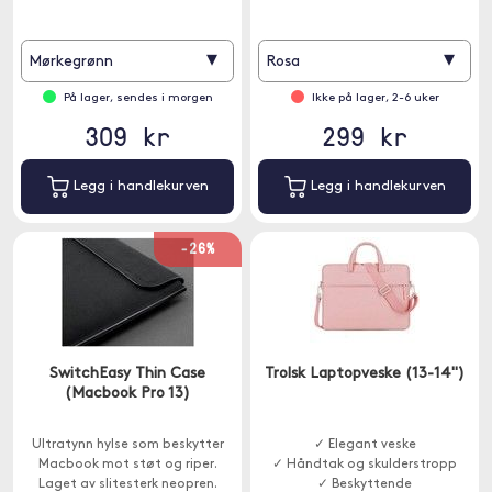
▾
▾
Mørkegrønn
Rosa
På lager, sendes i morgen
Ikke på lager, 2-6 uker
309 kr
299 kr
Legg i handlekurven
Legg i handlekurven
-26%
SwitchEasy Thin Case
Trolsk Laptopveske (13-14")
(Macbook Pro 13)
Ultratynn hylse som beskytter
✓ Elegant veske
Macbook mot støt og riper.
✓ Håndtak og skulderstropp
Laget av slitesterk neopren.
✓ Beskyttende