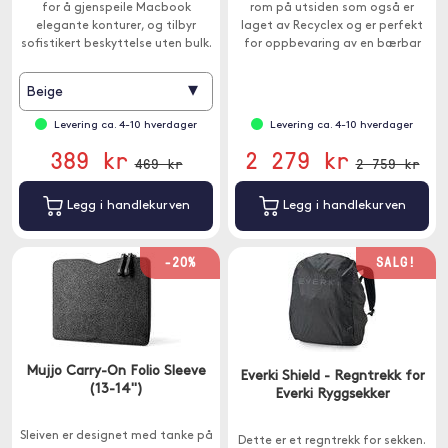
for å gjenspeile Macbook
rom på utsiden som også er
elegante konturer, og tilbyr
laget av Recyclex og er perfekt
sofistikert beskyttelse uten bulk.
for oppbevaring av en bærbar
PC.
▾
Beige
Levering ca. 4-10 hverdager
Levering ca. 4-10 hverdager
389 kr
2 279 kr
469 kr
2 759 kr
Legg i handlekurven
Legg i handlekurven
-20%
SALG!
Mujjo Carry-On Folio Sleeve
Everki Shield - Regntrekk for
(13-14")
Everki Ryggsekker
Sleiven er designet med tanke på
Dette er et regntrekk for sekken.