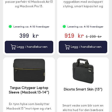
passer perfekt til Macbook Air 13
ryggsekken med avslappet
og Macbook Pro 13.
styling, smart kapasitet og
komfortabel bæring.
Levering ca. 4-10 hverdager
Levering ca. 4-10 hverdager
399 kr
919 kr
1 239 kr
Legg i handlekurven
Legg i handlekurven
Targus Citygear Laptop
Dicota Smart Skin (13")
Sleeve (Macbook 13-14")
En tynn hylse som beskytter
Smart veske som blir som en
Macbook 13 "mot riper og støt.
ekstra hud for den bærbare