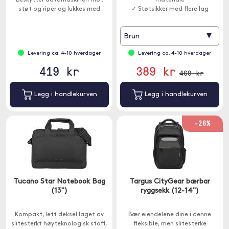
Beskytter datamaskinen mot
materiale
støt og riper og lukkes med
✓ Støtsikker med flere lag
glidelås.
▾
Brun
Levering ca. 4-10 hverdager
Levering ca. 4-10 hverdager
419 kr
389 kr
469 kr
Legg i handlekurven
Legg i handlekurven
-26%
Tucano Star Notebook Bag
Targus CityGear bærbar
(13")
ryggsekk (12-14")
Kompakt, lett deksel laget av
Bær eiendelene dine i denne
slitesterkt høyteknologisk stoff,
fleksible, men slitesterke