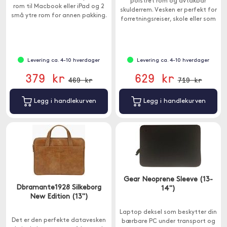
polstret rom og avtakbar
rom til Macbook eller iPad og 2
skulderrem. Vesken er perfekt for
små ytre rom for annen pakking.
forretningsreiser, skole eller som
Passer til enheter mellom 12-14 ".
sikker oppbevaring av enheten.
Levering ca. 4-10 hverdager
Levering ca. 4-10 hverdager
379 kr
629 kr
469 kr
719 kr
Legg i handlekurven
Legg i handlekurven
Gear Neoprene Sleeve (13-
Dbramante1928 Silkeborg
14")
New Edition (13")
Laptop deksel som beskytter din
Det er den perfekte datavesken
bærbare PC under transport og