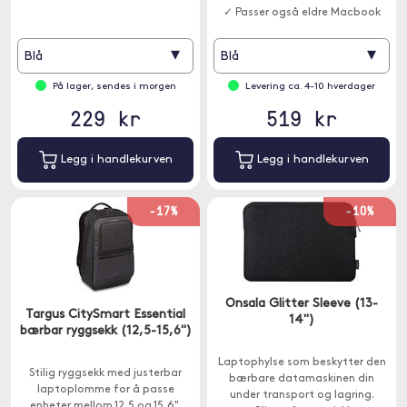
✓ Passer også eldre Macbook
Pro / Air 13"
▾
▾
Blå
Blå
På lager, sendes i morgen
Levering ca. 4-10 hverdager
229 kr
519 kr
Legg i handlekurven
Legg i handlekurven
-17%
-10%
Onsala Glitter Sleeve (13-
Targus CitySmart Essential
14")
bærbar ryggsekk (12,5-15,6")
Laptophylse som beskytter den
Stilig ryggsekk med justerbar
bærbare datamaskinen din
laptoplomme for å passe
under transport og lagring.
enheter mellom 12,5 og 15,6".