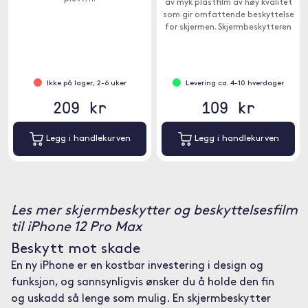
av myk plastfilm av høy kvalitet
som gir omfattende beskyttelse
for skjermen. Skjermbeskytteren
består av en unik
sammensetning av materialer
som effektivt beskytter skjermen
din mot riper og støt.
Ikke på lager, 2-6 uker
Levering ca. 4-10 hverdager
209 kr
109 kr
Legg i handlekurven
Legg i handlekurven
Les mer skjermbeskytter og beskyttelsesfilm
til iPhone 12 Pro Max
Beskytt mot skade
En ny iPhone er en kostbar investering i design og
funksjon, og sannsynligvis ønsker du å holde den fin
og uskadd så lenge som mulig. En skjermbeskytter