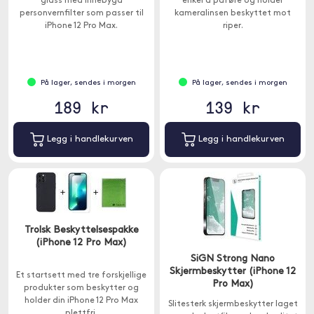
glass med innebygd
enkel å påføre og holder
personvernfilter som passer til
kameralinsen beskyttet mot
iPhone 12 Pro Max.
riper.
På lager, sendes i morgen
På lager, sendes i morgen
189 kr
139 kr
Legg i handlekurven
Legg i handlekurven
Trolsk Beskyttelsespakke
(iPhone 12 Pro Max)
SiGN Strong Nano
Skjermbeskytter (iPhone 12
Et startsett med tre forskjellige
Pro Max)
produkter som beskytter og
holder din iPhone 12 Pro Max
Slitesterk skjermbeskytter laget
plettfri.