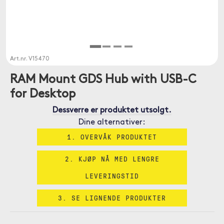
Art.nr.
V15470
RAM Mount GDS Hub with USB-C
for Desktop
Dessverre er produktet utsolgt.
Dine alternativer:
1. OVERVÅK PRODUKTET
2. KJØP NÅ MED LENGRE
LEVERINGSTID
3. SE LIGNENDE PRODUKTER