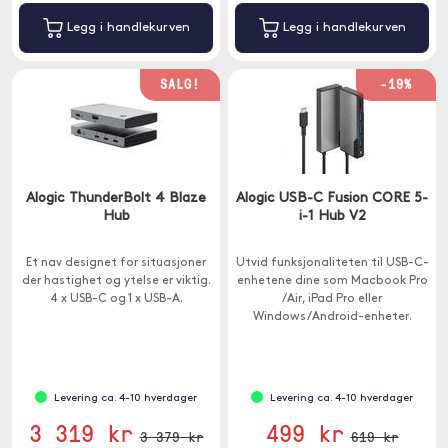
Legg i handlekurven
Legg i handlekurven
SALG!
-19%
Alogic ThunderBolt 4 Blaze
Alogic USB-C Fusion CORE 5-
Hub
i-1 Hub V2
Et nav designet for situasjoner
Utvid funksjonaliteten til USB-C-
der hastighet og ytelse er viktig.
enhetene dine som Macbook Pro
4 x USB-C og 1 x USB-A.
/Air, iPad Pro eller
Windows/Android-enheter.
Huben har 5 porter - 1x HDMI, 1x
USB-C og 3x USB-A.
Levering ca. 4-10 hverdager
Levering ca. 4-10 hverdager
3 319 kr
499 kr
3 379 kr
619 kr