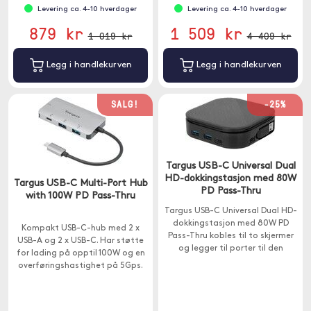
Levering ca. 4-10 hverdager
Levering ca. 4-10 hverdager
879 kr
1 509 kr
1 019 kr
4 409 kr
Legg i handlekurven
Legg i handlekurven
SALG!
-25%
Targus USB-C Universal Dual
HD-dokkingstasjon med 80W
Targus USB-C Multi-Port Hub
PD Pass-Thru
with 100W PD Pass-Thru
Targus USB-C Universal Dual HD-
dokkingstasjon med 80W PD
Kompakt USB-C-hub med 2 x
Pass-Thru kobles til to skjermer
USB-A og 2 x USB-C. Har støtte
og legger til porter til den
for lading på opptil 100W og en
bærbare datamaskinen.
overføringshastighet på 5Gps.