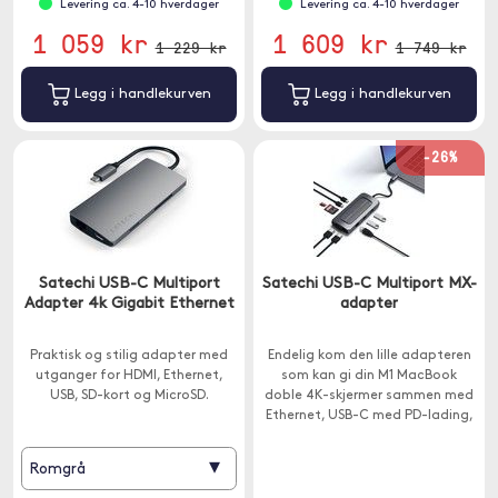
Levering ca. 4-10 hverdager
Levering ca. 4-10 hverdager
1 059 kr
1 609 kr
1 229 kr
1 749 kr
Legg i handlekurven
Legg i handlekurven
-26%
Satechi USB-C Multiport
Satechi USB-C Multiport MX-
Adapter 4k Gigabit Ethernet
adapter
Praktisk og stilig adapter med
Endelig kom den lille adapteren
utganger for HDMI, Ethernet,
som kan gi din M1 MacBook
USB, SD-kort og MicroSD.
doble 4K-skjermer sammen med
Ethernet, USB-C med PD-lading,
USB-C for data, USB-A for data,
SD-kortleser og lydutgang.
▾
Romgrå