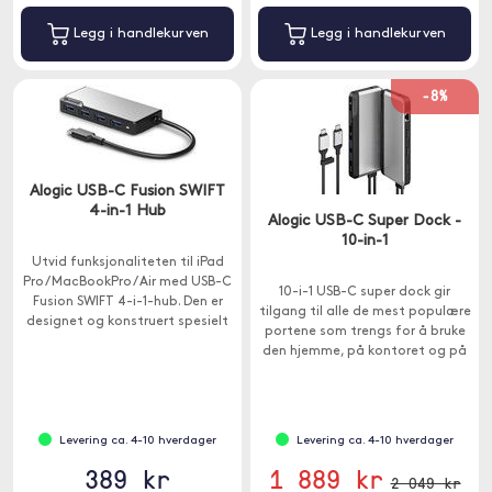
Legg i handlekurven
Legg i handlekurven
-8%
Alogic USB-C Fusion SWIFT
4-in-1 Hub
Alogic USB-C Super Dock -
10-in-1
Utvid funksjonaliteten til iPad
Pro / MacBookPro / Air med USB-C
10-i-1 USB-C super dock gir
Fusion SWIFT 4-i-1-hub. Den er
tilgang til alle de mest populære
designet og konstruert spesielt
portene som trengs for å bruke
for USB-C-enheten din.
den hjemme, på kontoret og på
farten.
Levering ca. 4-10 hverdager
Levering ca. 4-10 hverdager
389 kr
1 889 kr
2 049 kr