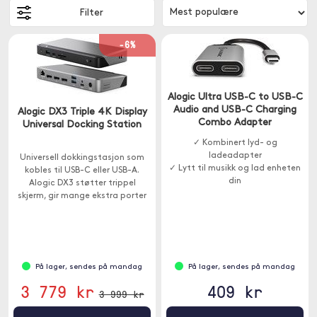
Filter
-6%
Alogic Ultra USB-C to USB-C
Audio and USB-C Charging
Alogic DX3 Triple 4K Display
Combo Adapter
Universal Docking Station
✓ Kombinert lyd- og
ladeadapter
Universell dokkingstasjon som
✓ Lytt til musikk og lad enheten
kobles til USB-C eller USB-A.
din
Alogic DX3 støtter trippel
skjerm, gir mange ekstra porter
og har 100W gjennomstrømning.
På lager, sendes på mandag
På lager, sendes på mandag
3 779 kr
409 kr
3 999 kr