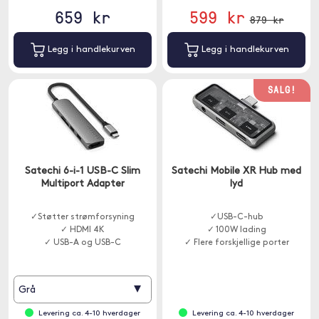
659 kr
599 kr
879 kr
Legg i handlekurven
Legg i handlekurven
SALG!
Satechi 6-i-1 USB-C Slim
Satechi Mobile XR Hub med
Multiport Adapter
lyd
✓Støtter strømforsyning
✓USB-C-hub
✓ HDMI 4K
✓ 100W lading
✓ USB-A og USB-C
✓ Flere forskjellige porter
▾
Grå
Levering ca. 4-10 hverdager
Levering ca. 4-10 hverdager