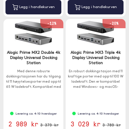
Legg i handlekurven
Legg i handlekurven
-12%
-20%
Alogic Prime MX2 Double 4k
Alogic Prime MX3 Triple 4k
Display Universal Docking
Display Universal Docking
Station
Station
Med denne robuste
En robust dokkingstasjon med 11
dokkingstasjonen har du tilgang
kraftige porter med opptil 100 W
til 11 høyytelsesporter med opptil
ladekraft. Den er kompatibel
65 W ladekraft. Kompatibel med
med Windows- og macOS-
Windows og Mac.
datamaskiner.
Levering ca. 4-10 hverdager
Levering ca. 4-10 hverdager
2 989 kr
3 029 kr
3 379 kr
3 789 kr