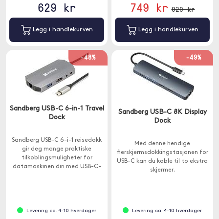
629 kr
749 kr
929 kr
Legg i handlekurven
Legg i handlekurven
-48%
-49%
Sandberg USB-C 6-in-1 Travel
Sandberg USB-C 8K Display
Dock
Dock
Sandberg USB-C 6-i-1 reisedokk
Med denne hendige
gir deg mange praktiske
flerskjermsdokkingstasjonen for
tilkoblingsmuligheter for
USB-C kan du koble til to ekstra
datamaskinen din med USB-C-
skjermer.
port.
Levering ca. 4-10 hverdager
Levering ca. 4-10 hverdager