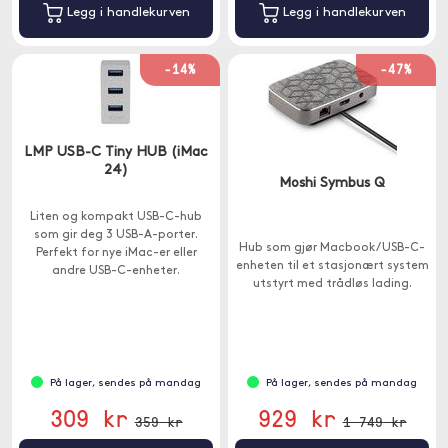
Legg i handlekurven
Legg i handlekurven
-14%
-47%
LMP USB-C Tiny HUB (iMac
24)
Moshi Symbus Q
Liten og kompakt USB-C-hub
som gir deg 3 USB-A-porter.
Hub som gjør Macbook / USB-C-
Perfekt for nye iMac-er eller
enheten til et stasjonært system
andre USB-C-enheter.
utstyrt med trådløs lading.
På lager, sendes på mandag
På lager, sendes på mandag
309 kr
929 kr
359 kr
1 749 kr