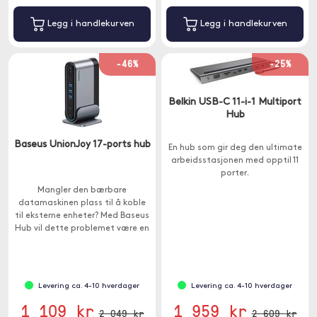
Legg i handlekurven
Legg i handlekurven
-46%
-25%
Belkin USB-C 11-i-1 Multiport
Hub
Baseus UnionJoy 17-ports hub
En hub som gir deg den ultimate
arbeidsstasjonen med opptil 11
porter.
Mangler den bærbare
datamaskinen plass til å koble
til eksterne enheter? Med Baseus
Hub vil dette problemet være en
saga blott.
Levering ca. 4-10 hverdager
Levering ca. 4-10 hverdager
1 109 kr
1 959 kr
2 049 kr
2 609 kr