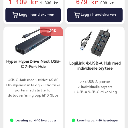
1 109 kr
679 kr
1 339 kr
909 kr
Legg i handlekurven
Legg i handlekurven
-40%
Hyper HyperDrive Next USB-
LogiLink 4xUSB-A Hub med
C 7-Port Hub
individuelle brytere
USB-C-hub med utvidet 4K 60
✓4x USB-A-porter
Hz-skjermstøtte og 7 ultraraske
✓ Individuelle brytere
porter med støtte for
✓ USB-A/USB-C-tilkobling
dataoverføring opptil 10 Gbps
og lading opptil 85W.
Levering ca. 4-10 hverdager
Levering ca. 4-10 hverdager