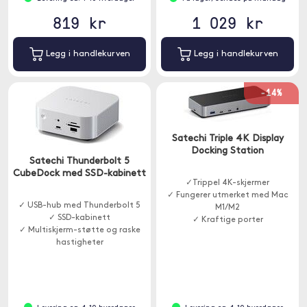
819 kr
1 029 kr
Legg i handlekurven
Legg i handlekurven
-14%
Satechi Triple 4K Display
Docking Station
Satechi Thunderbolt 5
CubeDock med SSD-kabinett
✓Trippel 4K-skjermer
✓ Fungerer utmerket med Mac
✓ USB-hub med Thunderbolt 5
M1/M2
✓ SSD-kabinett
✓ Kraftige porter
✓ Multiskjerm-støtte og raske
hastigheter