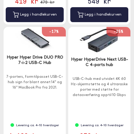
419 kr
549 kr
479 kr
Legg i handlekurven
Legg i handlekurven
-17%
-25%
Hyper Hyper Drive DUO PRO
Hyper HyperDrive Next USB-
7-i-2 USB-C Hub
C 4-ports hub
7-porters, formtilpasset USB-C-
USB-C-hub med utvidet 4K 60
hub sign for blant annet 14" og
Hz-skjermstøtte og 4 ultraraske
16" MacBook Pro fra 2021.
porter med støtte for
dataoverføring opptil 10 Gbps
og lading opptil 85W.
Levering ca. 4-10 hverdager
Levering ca. 4-10 hverdager