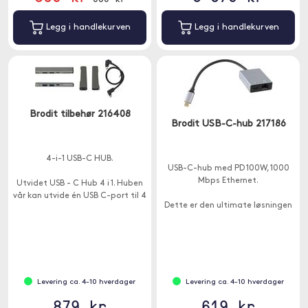
Legg i handlekurven
Legg i handlekurven
Brodit tilbehør 216408
Brodit USB-C-hub 217186
4-i-1 USB-C HUB.
USB-C-hub med PD 100W, 1000
Mbps Ethernet.
Utvidet USB - C Hub 4 i 1. Huben
vår kan utvide én USB C-port til 4
Dette er den ultimate løsningen
USB-porter og hjelpe deg med å
for en sømløs Ethernet-
løse problemet med
tilkobling. Hold deg tilkoblet
utilstrekkelige USB-porter
med høyhastighetsinternett via
RJ45.
Levering ca. 4-10 hverdager
Levering ca. 4-10 hverdager
879 kr
619 kr