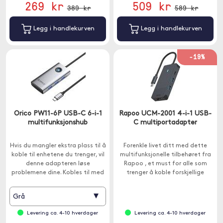
269 kr
509 kr
389 kr
589 kr
Legg i handlekurven
Legg i handlekurven
-19%
Orico PW11-6P USB-C 6-i-1
Rapoo UCM-2001 4-i-1 USB-
multifunksjonshub
C multiportadapter
Hvis du mangler ekstra plass til å
Forenkle livet ditt med dette
koble til enhetene du trenger, vil
multifunksjonelle tilbehøret fra
denne adapteren løse
Rapoo , et must for alle som
problemene dine. Kobles til med
trenger å koble forskjellige
USB-C.
enheter til Macbook-en eller
andre enheter med USB-C.
▾
Grå
Levering ca. 4-10 hverdager
Levering ca. 4-10 hverdager