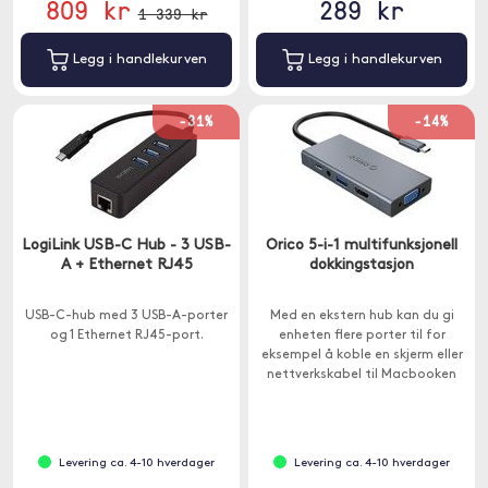
809 kr
289 kr
1 339 kr
Legg i handlekurven
Legg i handlekurven
-31%
-14%
LogiLink USB-C Hub - 3 USB-
Orico 5-i-1 multifunksjonell
A + Ethernet RJ45
dokkingstasjon
USB-C-hub med 3 USB-A-porter
Med en ekstern hub kan du gi
og 1 Ethernet RJ45-port.
enheten flere porter til for
eksempel å koble en skjerm eller
nettverkskabel til Macbooken
din som bare har USB-C. Denne
huben har bred kompatibilitet
og fungerer med MacOS, iPad OS,
Windows og Android.
Levering ca. 4-10 hverdager
Levering ca. 4-10 hverdager