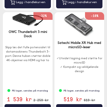
Legg i handlekurven
Legg i handlekurven
-32%
-16%
OWC Thunderbolt 3 mini
Dock
Satechi Mobile XR Hub med
microSD-leser
Slipp løs det fulle potensialet til
datamaskinens Thunderbolt 3-
port. Denne huben støtter doble
✓Utvidet lagring med støtte for
4K-skjermer via HDMI og har to
microSD
USB-A- og én Ethernet-port.
✓ Kompakt og selvkjølende
design
✓ Strømforsyning opptil 100W
På lager, sendes på mandag
På lager, sendes på mandag
1 539 kr
519 kr
2 259 kr
619 kr