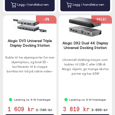
Legg i handlekurven
Legg i handlekurven
-8%
SALG!
Alogic DV3 Universal Triple
Alogic DX2 Dual 4K Display
Display Docking Station
Universal Docking Station
Koble til tre skjermporter for mer
Universell dokkingstasjon som
skjermplass, og bruk SD -
kobles til USB-C eller USB-A.
kortleseren til å stoppe
Alogic skjerm, gir mange ekstra
bortkastet tid på sakte video-
porter og har 65W
og bildeoverføringer.
gjennomstrømning.
Levering ca. 4-10 hverdager
Levering ca. 4-10 hverdager
1 609 kr
3 819 kr
1 749 kr
3 899 kr