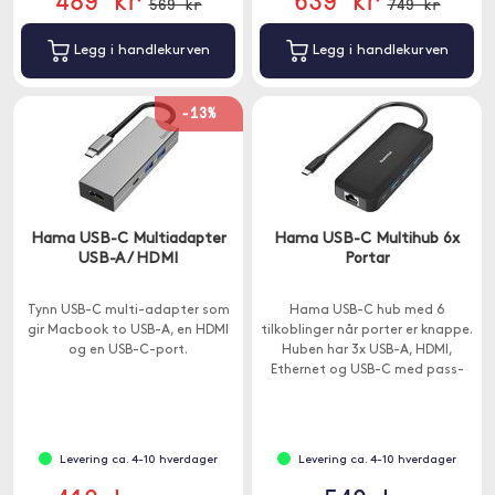
569 kr
749 kr
Legg i handlekurven
Legg i handlekurven
-13%
Hama USB-C Multiadapter
Hama USB-C Multihub 6x
USB-A / HDMI
Portar
Tynn USB-C multi-adapter som
Hama USB-C hub med 6
gir Macbook to USB-A, en HDMI
tilkoblinger når porter er knappe.
og en USB-C-port.
Huben har 3x USB-A, HDMI,
Ethernet og USB-C med pass-
through-lading.
Levering ca. 4-10 hverdager
Levering ca. 4-10 hverdager