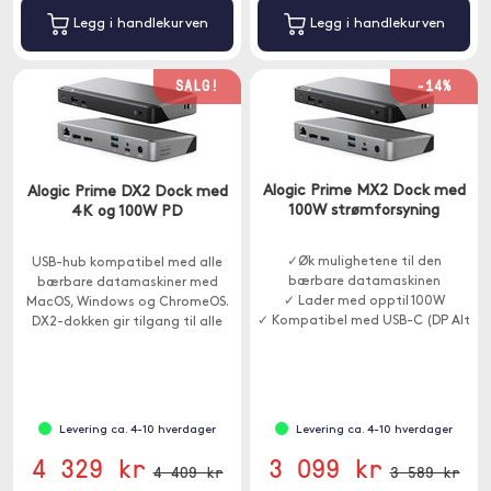
Legg i handlekurven
Legg i handlekurven
SALG!
-14%
Alogic Prime MX2 Dock med
Alogic Prime DX2 Dock med
100W strømforsyning
4K og 100W PD
✓Øk mulighetene til den
USB-hub kompatibel med alle
bærbare datamaskinen
bærbare datamaskiner med
✓ Lader med opptil 100W
MacOS, Windows og ChromeOS.
✓ Kompatibel med USB-C (DP Alt
DX2-dokken gir tilgang til alle
Mode)
porter som kreves i et
hjemmekontor, trenings- eller
bedriftsmiljø.
Levering ca. 4-10 hverdager
Levering ca. 4-10 hverdager
4 329 kr
3 099 kr
4 409 kr
3 589 kr