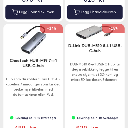
Legg i handlekurven
Legg i handlekurven
-14%
-15%
D-Link DUB-M810 8-i-1 USB-
C-hub
Choetech HUB-M19 7-i-1
DUB-M810 8-i-1 USB-C Hub lar
USB-C-hub
deg øyeblikkelig legge til en
ekstra skjerm, et SD-kort og
Hub som du kobler til via USB-C-
microSD-kortleser, Ethernet-
kabelen. 7 innganger som lar deg
tilkobling og tre ekstra USB-A
bruke mye tilbehør med
3.0-porter til datamaskinen din.
datamaskinen eller iPad.
Levering ca. 4-10 hverdager
Levering ca. 4-10 hverdager
489 kr
639 kr