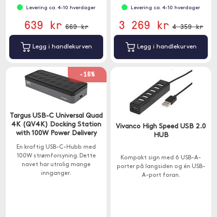
Levering ca. 4-10 hverdager
Levering ca. 4-10 hverdager
639 kr
3 269 kr
669 kr
4 359 kr
Legg i handlekurven
Legg i handlekurven
-16%
Targus USB-C Universal Quad
4K (QV4K) Docking Station
Vivanco High Speed USB 2.0
with 100W Power Delivery
HUB
En kraftig USB-C-Hubb med
100W strømforsyning. Dette
Kompakt sign med 6 USB-A-
navet har utrolig mange
porter på langsiden og én USB-
innganger.
A-port foran.