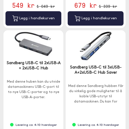
549 kr
679 kr
1 049 kr
1 339 kr
Legg i handlekurven
Legg i handlekurven
Sandberg USB-C til 2xUSB-A
Sandberg USB-C til 3xUSB-
+ 2xUSB-C Hub
A+2xUSB-C Hub Saver
Med denne huben kan du utvide
Med denne Sandberg hubben får
datamaskinens USB-C-port til
du virkelig gode muligheter til å
to nye USB-C-porter og to nye
koble USB-utstyr til
USB-A-porter.
datamaskinen. Du kan for
eksempel koble til en USB-pinne,
en skriver og en mus samtidig.
Levering ca. 4-10 hverdager
Levering ca. 4-10 hverdager