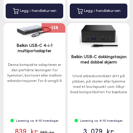
Legg i handlekurven
Legg i handlekurven
-15%
Belkin USB-C 4-i-1
multiportadapter
Belkin USB-C dokkingstasjon
med dobbel skjerm
Denne kompakte adapteren er
den perfekte løsningen for
hjemmet, kontoret eller mellom
Utvid arbeidsområdet ditt på
arbeidsstasjoner. For å unngå å
jobben, på skolen eller hjemme
velge mellom portutvidelse og
med et knutepunkt som tilbyr
lading, har denne adapteren en
bred kompatibilitet for bærbare
ladekraft på 100W.
datamaskiner.
Levering ca. 4-10 hverdager
Levering ca. 4-10 hverdager
839 kr
3 079 kr
989 kr