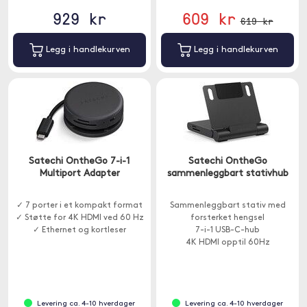
929 kr
609 kr
619 kr
Legg i handlekurven
Legg i handlekurven
Satechi OntheGo 7-i-1
Satechi OntheGo
Multiport Adapter
sammenleggbart stativhub
✓ 7 porter i et kompakt format
Sammenleggbart stativ med
✓ Støtte for 4K HDMI ved 60 Hz
forsterket hengsel
✓ Ethernet og kortleser
7-i-1 USB-C-hub
4K HDMI opptil 60Hz
Levering ca. 4-10 hverdager
Levering ca. 4-10 hverdager