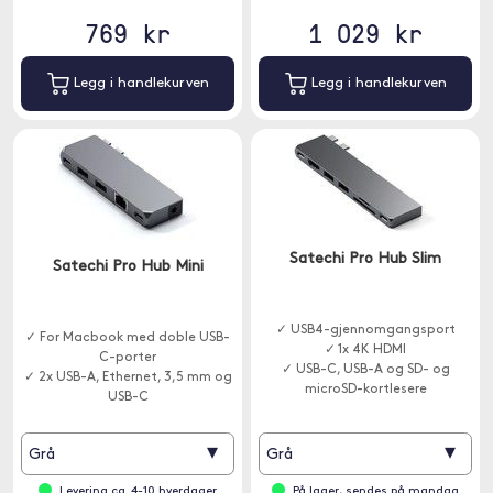
769 kr
1 029 kr
Legg i handlekurven
Legg i handlekurven
Satechi Pro Hub Slim
Satechi Pro Hub Mini
✓ USB4-gjennomgangsport
✓ For Macbook med doble USB-
✓ 1x 4K HDMI
C-porter
✓ USB-C, USB-A og SD- og
✓ 2x USB-A, Ethernet, 3,5 mm og
microSD-kortlesere
USB-C
✓ Stilig og brukervennlig hub
▾
▾
Grå
Grå
Levering ca. 4-10 hverdager
På lager, sendes på mandag