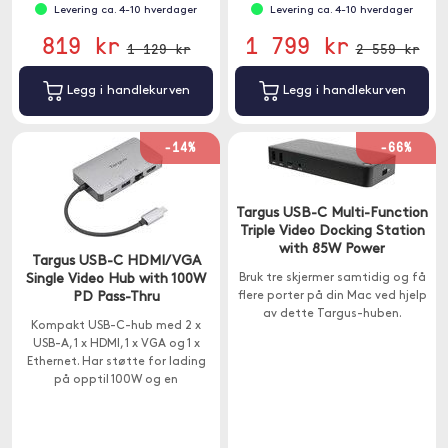
Levering ca. 4-10 hverdager
Levering ca. 4-10 hverdager
819 kr
1 799 kr
1 129 kr
2 559 kr
Legg i handlekurven
Legg i handlekurven
-14%
-66%
Targus USB-C Multi-Function
Triple Video Docking Station
with 85W Power
Targus USB-C HDMI/VGA
Single Video Hub with 100W
Bruk tre skjermer samtidig og få
PD Pass-Thru
flere porter på din Mac ved hjelp
av dette Targus-huben.
Kompakt USB-C-hub med 2 x
USB-A, 1 x HDMI, 1 x VGA og 1 x
Ethernet. Har støtte for lading
på opptil 100W og en
overføringshastighet på 5Gps.