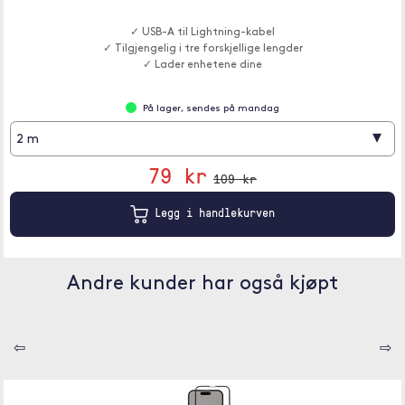
✓ USB-A til Lightning-kabel
✓ Tilgjengelig i tre forskjellige lengder
✓ Lader enhetene dine
På lager, sendes på mandag
▾
2 m
79 kr
109 kr
Legg i handlekurven
Andre kunder har også kjøpt
⇦
⇨