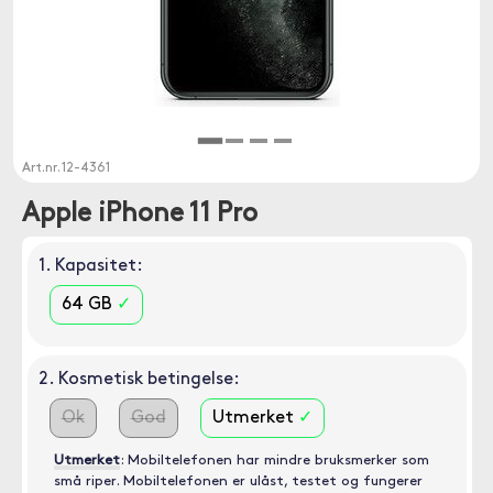
Art.nr.
12-4361
Apple iPhone 11 Pro
1. Kapasitet:
64 GB
2. Kosmetisk betingelse:
Ok
God
Utmerket
Utmerket
: Mobiltelefonen har mindre bruksmerker som
små riper. Mobiltelefonen er ulåst, testet og fungerer