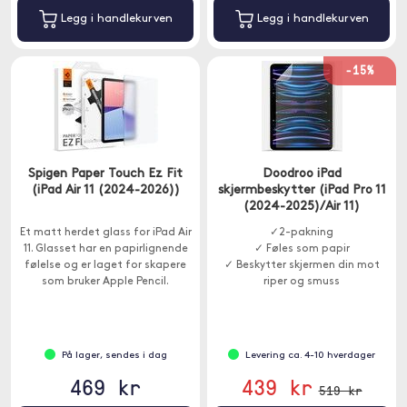
Legg i handlekurven
Legg i handlekurven
-15%
Spigen Paper Touch Ez Fit
Doodroo iPad
(iPad Air 11 (2024-2026))
skjermbeskytter (iPad Pro 11
(2024-2025)/Air 11)
Et matt herdet glass for iPad Air
✓2-pakning
11. Glasset har en papirlignende
✓ Føles som papir
følelse og er laget for skapere
✓ Beskytter skjermen din mot
som bruker Apple Pencil.
riper og smuss
På lager, sendes i dag
Levering ca. 4-10 hverdager
469 kr
439 kr
519 kr