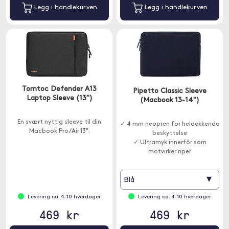
Legg i handlekurven
Legg i handlekurven
Tomtoc Defender A13
Pipetto Classic Sleeve
Laptop Sleeve (13")
(Macbook 13-14")
En svært nyttig sleeve til din
✓ 4 mm neopren for heldekkende
Macbook Pro/Air 13".
beskyttelse
✓ Ultramyk innerfôr som
motvirker riper
✓ Diskré lomme for AirTag
▾
Blå
Levering ca. 4-10 hverdager
Levering ca. 4-10 hverdager
469 kr
469 kr