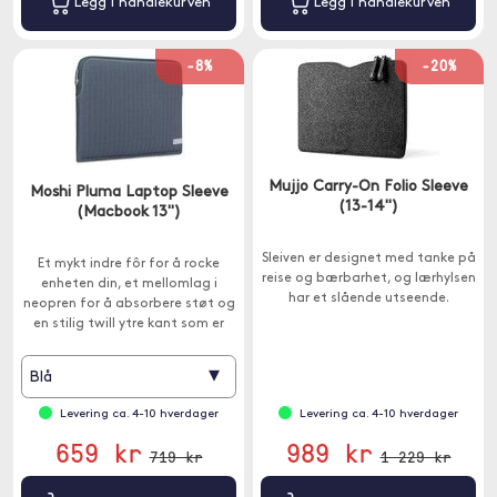
Legg i handlekurven
Legg i handlekurven
-8%
-20%
Mujjo Carry-On Folio Sleeve
Moshi Pluma Laptop Sleeve
(13-14")
(Macbook 13")
Sleiven er designet med tanke på
Et mykt indre fôr for å rocke
reise og bærbarhet, og lærhylsen
enheten din, et mellomlag i
har et slående utseende.
neopren for å absorbere støt og
en stilig twill ytre kant som er
overflatebehandlet for å
motstå søl.
▾
Blå
Levering ca. 4-10 hverdager
Levering ca. 4-10 hverdager
659 kr
989 kr
719 kr
1 229 kr