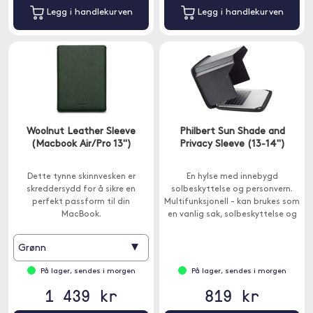
Legg i handlekurven
Legg i handlekurven
Woolnut Leather Sleeve
Philbert Sun Shade and
(Macbook Air/Pro 13")
Privacy Sleeve (13-14")
Dette tynne skinnvesken er
En hylse med innebygd
skreddersydd for å sikre en
solbeskyttelse og personvern.
perfekt passform til din
Multifunksjonell - kan brukes som
MacBook.
en vanlig sak, solbeskyttelse og
personvern.
▾
Grønn
På lager, sendes i morgen
På lager, sendes i morgen
1 439 kr
819 kr