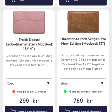
Dbramante1928 Skagen Pro
Trolsk Deksel
New Edition (Macbook 13")
Krokodillemønster (MacBook
13/14")
En slitesterk laptopveske fra
Gjør Macbook din om til et stilig
Dbramante1928 som passer til
moteuttrykk med vårt elegante
Macbook Pro /Air 13", laget av
krokodilleteksturerte etui.
ekte skinn som også gir en
luksuriøs styling.
▾
▾
Rosa
Brun
Ikke på lager, 2-6 uker
På lager, sendes i morgen
299 kr
769 kr
Legg i handlekurven
Legg i handlekurven