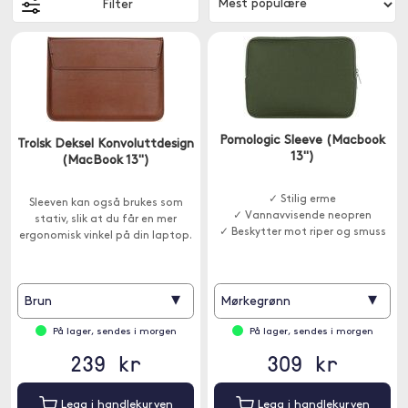
Filter
Pomologic Sleeve (Macbook
Trolsk Deksel Konvoluttdesign
13")
(MacBook 13")
✓ Stilig erme
Sleeven kan også brukes som
✓ Vannavvisende neopren
stativ, slik at du får en mer
✓ Beskytter mot riper og smuss
ergonomisk vinkel på din laptop.
▾
▾
Brun
Mørkegrønn
På lager, sendes i morgen
På lager, sendes i morgen
239 kr
309 kr
Legg i handlekurven
Legg i handlekurven