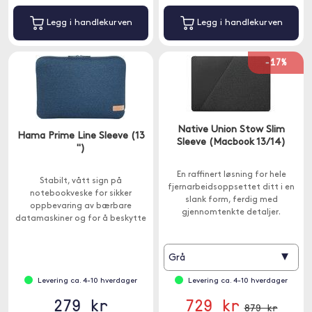
Legg i handlekurven
Legg i handlekurven
-17%
Native Union Stow Slim
Hama Prime Line Sleeve (13
Sleeve (Macbook 13/14)
")
En raffinert løsning for hele
Stabilt, vått sign på
fjernarbeidsoppsettet ditt i en
notebookveske for sikker
slank form, ferdig med
oppbevaring av bærbare
gjennomtenkte detaljer.
datamaskiner og for å beskytte
mot smuss og riper.
▾
Grå
Levering ca. 4-10 hverdager
Levering ca. 4-10 hverdager
279 kr
729 kr
879 kr