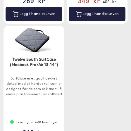
269 kr
349 kr
409 kr
Legg i handlekurven
Legg i handlekurven
Twelve South SuitCase
(Macbook Pro/Air 13-14")
SuitCase er et godt dekket
deksel med et hardt skall som er
designet for de som er klare til å
endre plastposene til en raffinert
stil som samsvarer med
utseendet til MacBook.
Levering ca. 4-10 hverdager