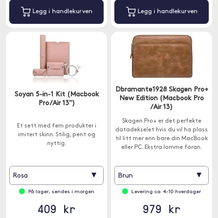
Legg i handlekurven
Legg i handlekurven
Dbramante1928 Skagen Pro+
Soyan 5-in-1 Kit (Macbook
New Edition (Macbook Pro
Pro/Air 13")
/Air 13)
Skagen Pro+ er det perfekte
Et sett med fem produkter i
datadekselet hvis du vil ha plass
imitert skinn. Stilig, pent og
til litt mer enn bare din MacBook
nyttig.
eller PC. Ekstra lomme foran.
▾
▾
Rosa
Brun
På lager, sendes i morgen
Levering ca. 4-10 hverdager
409 kr
979 kr