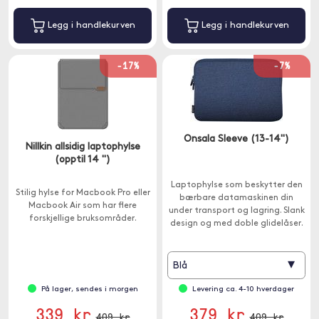
Legg i handlekurven
Legg i handlekurven
-17%
-7%
Onsala Sleeve (13-14")
Nillkin allsidig laptophylse
(opptil 14 ")
Laptophylse som beskytter den
Stilig hylse for Macbook Pro eller
bærbare datamaskinen din
Macbook Air som har flere
under transport og lagring. Slank
forskjellige bruksområder.
design og med doble glidelåser.
▾
Blå
På lager, sendes i morgen
Levering ca. 4-10 hverdager
339 kr
379 kr
409 kr
409 kr