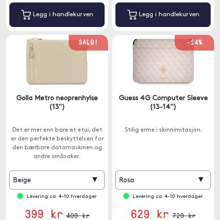
Legg i handlekurven
Legg i handlekurven
SALG!
-14%
Golla Metro neoprenhylse
Guess 4G Computer Sleeve
(13")
(13-14")
Det er mer enn bare et etui, det
Stilig erme i skinnimitasjon.
er den perfekte beskyttelsen for
den bærbare datamaskinen og
andre småsaker.
▾
▾
Beige
Rosa
Levering ca. 4-10 hverdager
Levering ca. 4-10 hverdager
399 kr
629 kr
409 kr
729 kr