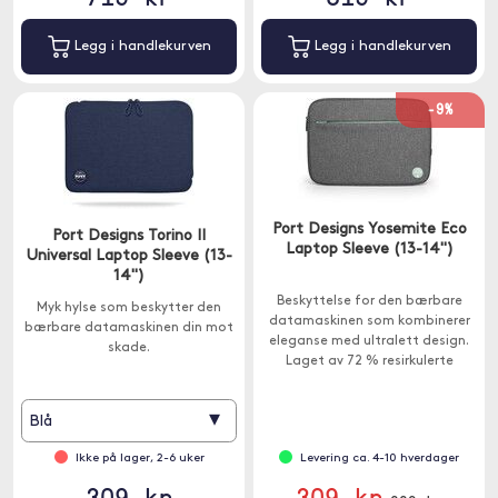
Legg i handlekurven
Legg i handlekurven
-9%
Port Designs Yosemite Eco
Port Designs Torino II
Laptop Sleeve (13-14")
Universal Laptop Sleeve (13-
14")
Beskyttelse for den bærbare
Myk hylse som beskytter den
datamaskinen som kombinerer
bærbare datamaskinen din mot
eleganse med ultralett design.
skade.
Laget av 72 % resirkulerte
materialer.
▾
Blå
Ikke på lager, 2-6 uker
Levering ca. 4-10 hverdager
309 kr
309 kr