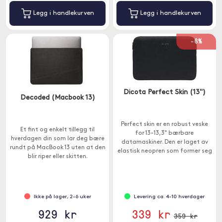
Legg i handlekurven
Legg i handlekurven
-6%
Dicota Perfect Skin (13")
Decoded (Macbook 13)
Perfect skin er en robust veske
Et fint og enkelt tillegg til
for 13-13,3" bærbare
hverdagen din som lar deg bære
datamaskiner. Den er laget av
rundt på MacBook 13 uten at den
elastisk neopren som former seg
blir riper eller skitten.
perfekt til datamaskinen som en
ekstra hud.
Ikke på lager, 2-6 uker
Levering ca. 4-10 hverdager
929 kr
339 kr
359 kr