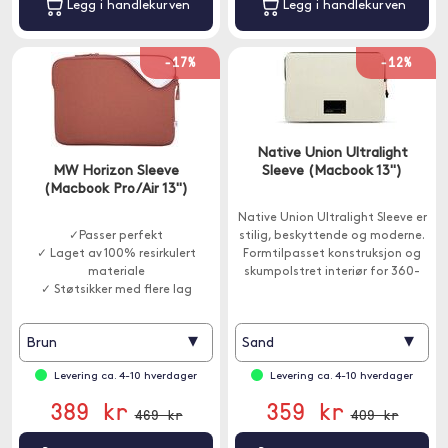
Legg i handlekurven
Legg i handlekurven
-17%
-12%
Native Union Ultralight
MW Horizon Sleeve
Sleeve (Macbook 13")
(Macbook Pro/Air 13")
Native Union Ultralight Sleeve er
✓Passer perfekt
stilig, beskyttende og moderne.
✓ Laget av 100% resirkulert
Formtilpasset konstruksjon og
materiale
skumpolstret interiør for 360-
✓ Støtsikker med flere lag
graders beskyttelse.
▾
▾
Brun
Sand
Levering ca. 4-10 hverdager
Levering ca. 4-10 hverdager
389 kr
359 kr
469 kr
409 kr