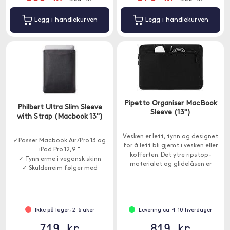
Legg i handlekurven
Legg i handlekurven
Pipetto Organiser MacBook
Philbert Ultra Slim Sleeve
Sleeve (13")
with Strap (Macbook 13")
Vesken er lett, tynn og designet
✓Passer Macbook Air /Pro 13 og
for å lett bli gjemt i vesken eller
iPad Pro 12,9 "
kofferten. Det ytre ripstop-
✓ Tynn erme i vegansk skinn
materialet og glidelåsen er
✓ Skulderreim følger med
holdbare og gir 360 ° vanntett
beskyttelse.
Ikke på lager, 2-6 uker
Levering ca. 4-10 hverdager
719 kr
819 kr