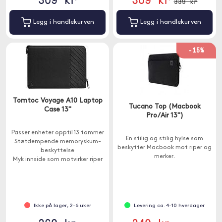
339 kr
Legg i handlekurven
Legg i handlekurven
-15%
Tomtoc Voyage A10 Laptop
Tucano Top (Macbook
Case 13"
Pro/Air 13")
Passer enheter opptil 13 tommer
En stilig og stilig hylse som
Støtdempende memoryskum-
beskytter Macbook mot riper og
beskyttelse
merker.
Myk innside som motvirker riper
Ikke på lager, 2-6 uker
Levering ca. 4-10 hverdager