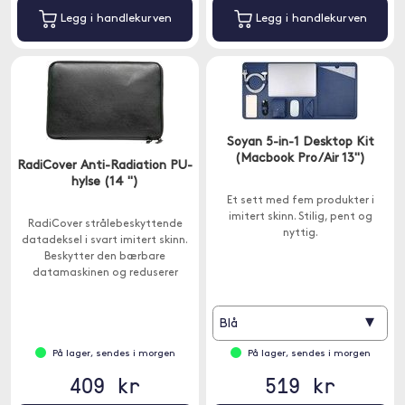
Legg i handlekurven
Legg i handlekurven
Soyan 5-in-1 Desktop Kit
(Macbook Pro/Air 13")
RadiCover Anti-Radiation PU-
hylse (14 ")
Et sett med fem produkter i
imitert skinn. Stilig, pent og
RadiCover strålebeskyttende
nyttig.
datadeksel i svart imitert skinn.
Beskytter den bærbare
datamaskinen og reduserer
opptil 60 % av WiFi-strålingen.
▾
Blå
På lager, sendes i morgen
På lager, sendes i morgen
409 kr
519 kr