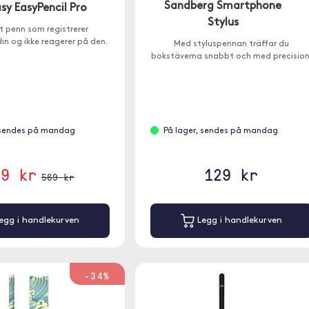
Sandberg Smartphone
sy EasyPencil Pro
Stylus
t penn som registrerer
in og ikke reagerer på den.
Med styluspennan träffar du
bokstäverna snabbt och med precision
 sendes på mandag
På lager, sendes på mandag
09 kr
129 kr
569 kr
egg i handlekurven
Legg i handlekurven
-34%