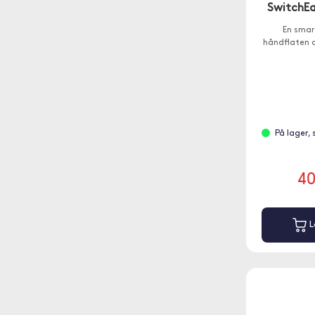
SwitchEa
En smar
håndflaten d
På lager,
4
L