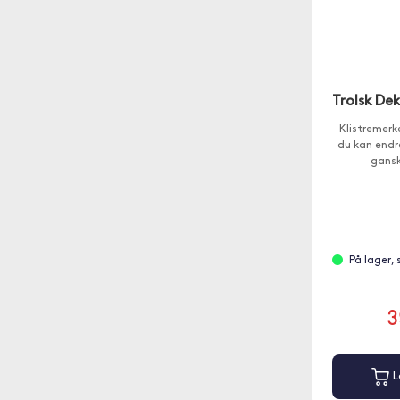
Trolsk Dek
Klistremerke
du kan endr
gansk
På lager,
3
L