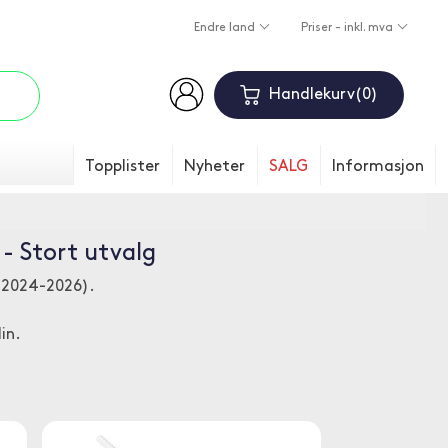
Endre land
Priser - inkl. mva
Handlekurv
0
Topplister
Nyheter
SALG
Informasjon
 - Stort utvalg
3 (2024-2026).
in.