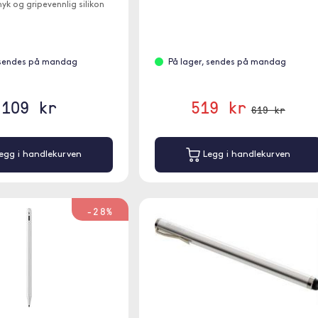
yk og gripevennlig silikon
 sendes på mandag
På lager, sendes på mandag
109 kr
519 kr
619 kr
egg i handlekurven
Legg i handlekurven
-28%