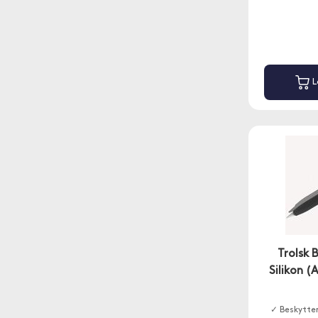
L
Trolsk 
Silikon (
✓ Beskytter