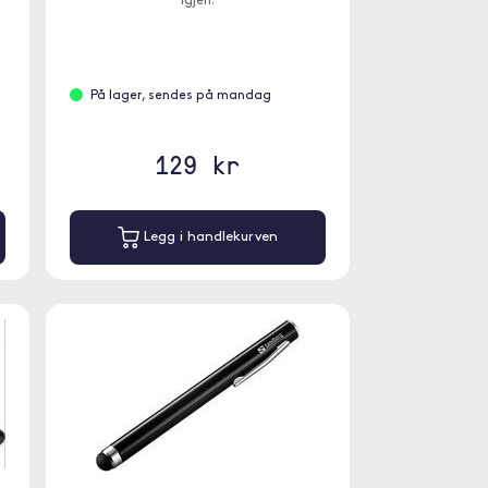
igjen.
På lager, sendes på mandag
129 kr
Legg i handlekurven