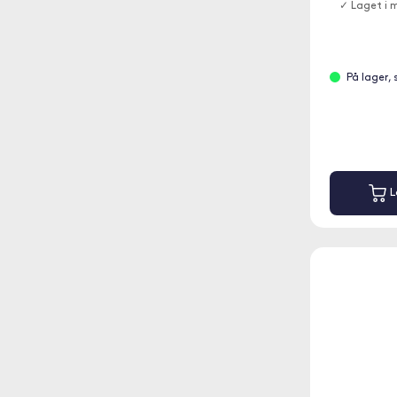
✓ Laget i m
På lager,
L