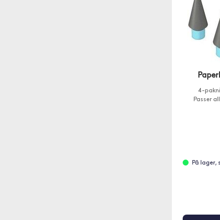
Paperl
4-pakni
Passer al
På lager,