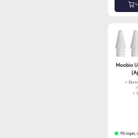
L
Moobio U
(Ap
✓ Ekstr
✓
✓ 
På lager,