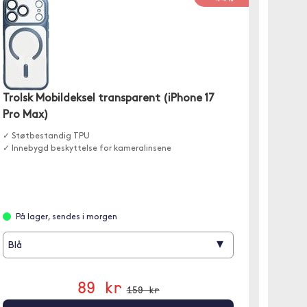
Trolsk Mobildeksel transparent (iPhone 17
Spige
Pro Max)
✓ Støtd
✓ Heved
✓ Støtbestandig TPU
✓ Kompa
✓ Innebygd beskyttelse for kameralinsene
Leve
På lager, sendes i morgen
▾
Blå
89 kr
159 kr