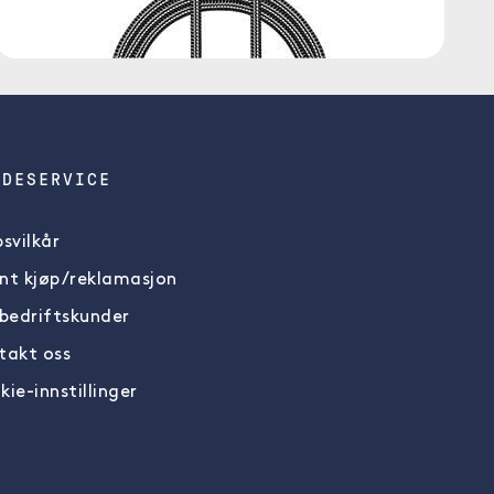
NDESERVICE
svilkår
nt kjøp/reklamasjon
 bedriftskunder
takt oss
ie-innstillinger