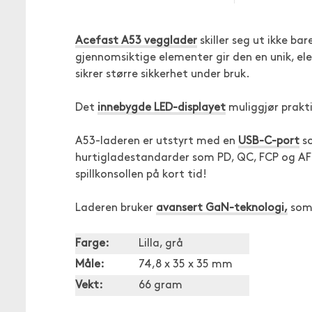
Acefast A53 vegglader
skiller seg ut ikke ba
gjennomsiktige elementer gir den en unik, el
sikrer større sikkerhet under bruk.
Det
innebygde LED-displayet
muliggjør prakti
A53-laderen er utstyrt med en
USB-C-port
so
hurtigladestandarder som PD, QC, FCP og AFC
spillkonsollen på kort tid!
Laderen bruker
avansert GaN-teknologi,
som 
Farge:
Lilla, grå
Måle:
74,8 x 35 x 35 mm
Vekt:
66 gram