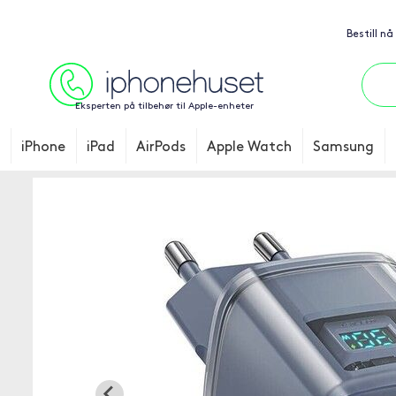
Bestill nå
Eksperten på tilbehør til Apple-enheter
iPhone
iPad
AirPods
Apple Watch
Samsung