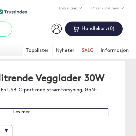
Endre land
Priser - inkl. mva
Handlekurv
0
Topplister
Nyheter
SALG
Informasjon
litrende Vegglader 30W
. En USB-C-port med strømforsyning, GaN-
Les mer
▾