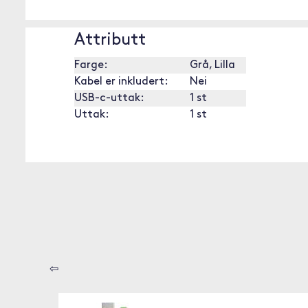
Attributt
Farge:
Grå, Lilla
Kabel er inkludert:
Nei
USB-c-uttak:
1 st
Uttak:
1 st
⇦