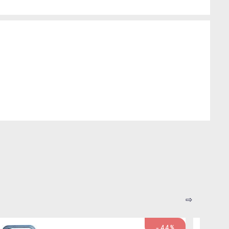
⇨
-44%