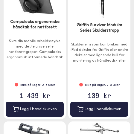
Compulocks ergonomiske
Griffin Survivor Modular
håndtak for nettbrett
Series Skulderstropp
Sikre din mobile arbeidsstyrke
Skulderreim som kan brukes med
med dette universelle
iPad deksler fra Griffin eller andre
nettbrettgrepet. Compulocks
deksler med lignende hull for
ergonomisk utformede håndtak
montering av håndledds- eller
kobles til nettbrettet med
skulderremmer.
industrielt sterkt lim og har en
justerbar stropp for en
komfortabel passform.
Ikke på lager, 2-6 uker
Ikke på lager, 2-6 uker
1 439 kr
139 kr
Legg i handlekurven
Legg i handlekurven