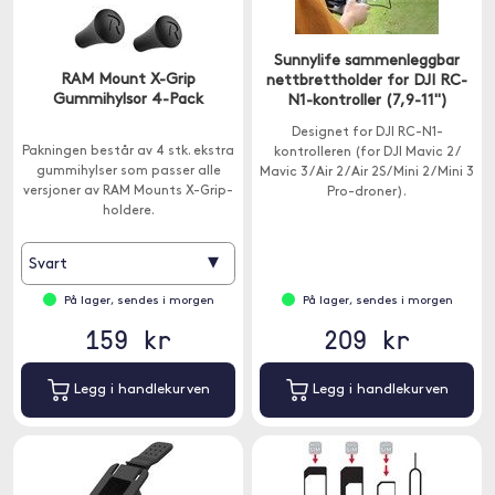
Sunnylife sammenleggbar
RAM Mount X-Grip
nettbrettholder for DJI RC-
Gummihylsor 4-Pack
N1-kontroller (7,9-11")
Designet for DJI RC-N1-
Pakningen består av 4 stk. ekstra
kontrolleren (for DJI Mavic 2 /
gummihylser som passer alle
Mavic 3 / Air 2 / Air 2S / Mini 2 / Mini 3
versjoner av RAM Mounts X-Grip-
Pro-droner).
holdere.
▾
Svart
På lager, sendes i morgen
På lager, sendes i morgen
159 kr
209 kr
Legg i handlekurven
Legg i handlekurven