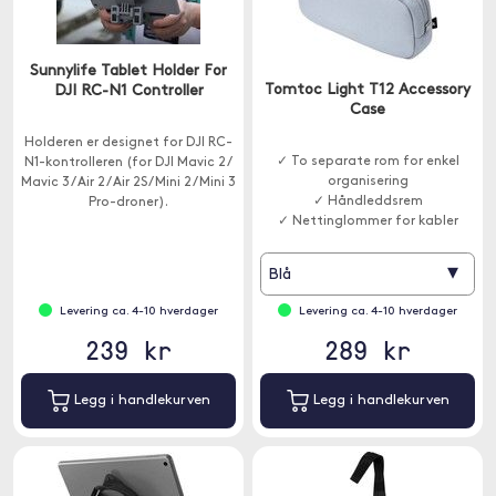
Sunnylife Tablet Holder For
Tomtoc Light T12 Accessory
DJI RC-N1 Controller
Case
Holderen er designet for DJI RC-
✓ To separate rom for enkel
N1-kontrolleren (for DJI Mavic 2 /
organisering
Mavic 3 / Air 2 / Air 2S / Mini 2 / Mini 3
✓ Håndleddsrem
Pro-droner).
✓ Nettinglommer for kabler
▾
Blå
Levering ca. 4-10 hverdager
Levering ca. 4-10 hverdager
239 kr
289 kr
Legg i handlekurven
Legg i handlekurven