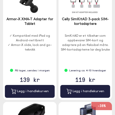
Armor-X XMA-T Adapter for
Celly SimKitAD 3-pack SIM-
Tablet
kortadaptere
✓ Kompatibel med iPad og
SimKitAD er et tilbehør som
Android-nettbrett
oppbevarer SIM-kort og
✓ Armor-X slide, lock and go-
adaptere på en fleksibel måte.
teknikk
SIM-kortadapterne lar deg bruke
✓ Integrert 1-tommers kuleledd
Nano - og Micro-SIM med eldre
enheter.
På lager, sendes i morgen
Levering ca. 4-10 hverdager
139 kr
119 kr
Legg i handlekurven
Legg i handlekurven
-38%