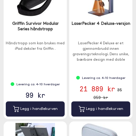
Griffin Survivor Modular
LaserPecker 4 Deluxe-versjon
Series håndstropp
Håndstropp som kan brukes med
LaserPecker 4 Deluxe er et
iPad deksler fra Griffin .
gjennombrudd innen
graveringsteknologi. Dens unike,
bærbare design med doble
lasere lar deg jobbe med en
rekke materialer.
Levering ca. 4-10 hverdager
Levering ca. 4-10 hverdager
21 889 kr
35
99 kr
059 kr
Legg i handlekurven
Legg i handlekurven