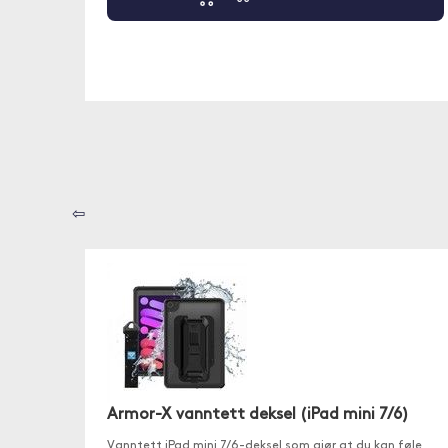
⇦
Armor-X vanntett deksel (iPad mini 7/6)
Vanntett iPad mini 7/6-deksel som gjør at du kan føle