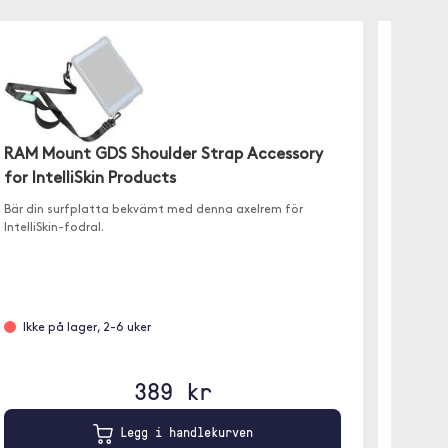
RAM Mount GDS Shoulder Strap Accessory
RAM M
for IntelliSkin Products
and Ki
Bär din surfplatta bekvämt med denna axelrem för
IntelliSkin-fodral.
GDS Han
perfekt 
fältanv
Ikke på lager, 2-6 uker
Ikke 
389 kr
Legg i handlekurven