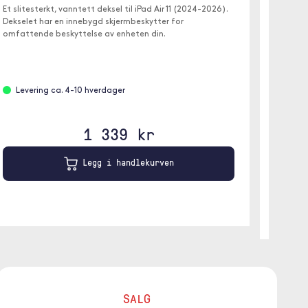
Et slitesterkt, vanntett deksel til iPad Air 11 (2024-2026).
✓ Avtak
Dekselet har en innebygd skjermbeskytter for
✓ Hånd
omfattende beskyttelse av enheten din.
✓ Stati
Levering ca. 4-10 hverdager
På l
Svart
1 339 kr
Legg i handlekurven
SALG