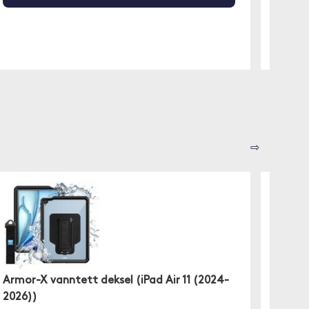
⇨
Armor-X vanntett deksel (iPad Air 11 (2024-
Trols
2026))
Stropp