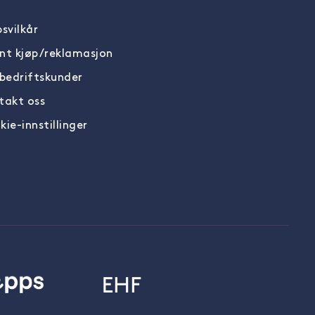
svilkår
nt kjøp/reklamasjon
 bedriftskunder
takt oss
ie-innstillinger