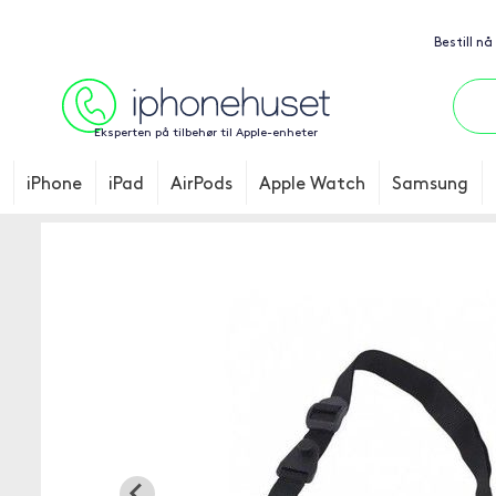
Bestill nå
Eksperten på tilbehør til Apple-enheter
iPhone
iPad
AirPods
Apple Watch
Samsung