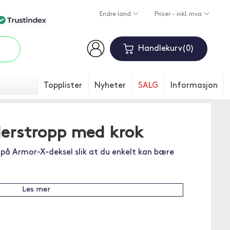
Endre land
Priser - inkl. mva
Handlekurv
0
Topplister
Nyheter
SALG
Informasjon
erstropp med krok
å Armor-X-deksel slik at du enkelt kan bære
Les mer