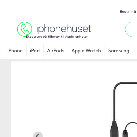
Bestill nå
Eksperten på tilbehør til Apple-enheter
iPhone
iPad
AirPods
Apple Watch
Samsung