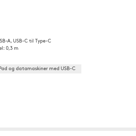
USB-A, USB-C til Type-C
l: 0,3 m
 iPad og datamaskiner med USB-C