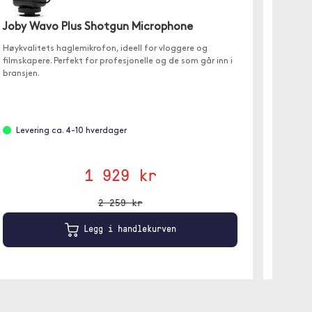
Joby Wavo Plus Shotgun Microphone
Maono
Høykvalitets haglemikrofon, ideell for vloggere og
Maono D
filmskapere. Perfekt for profesjonelle og de som går inn i
levere u
bransjen.
opprett
Levering ca. 4-10 hverdager
Leve
Hvit
1 929 kr
2 259 kr
Legg i handlekurven