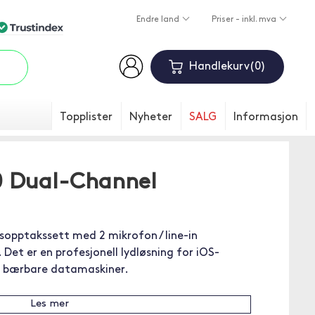
Endre land
Priser - inkl. mva
Handlekurv
0
Topplister
Nyheter
SALG
Informasjon
 Dual-Channel
sopptakssett med 2 mikrofon / line-in
Det er en profesjonell lydløsning for iOS-
g bærbare datamaskiner.
Les mer