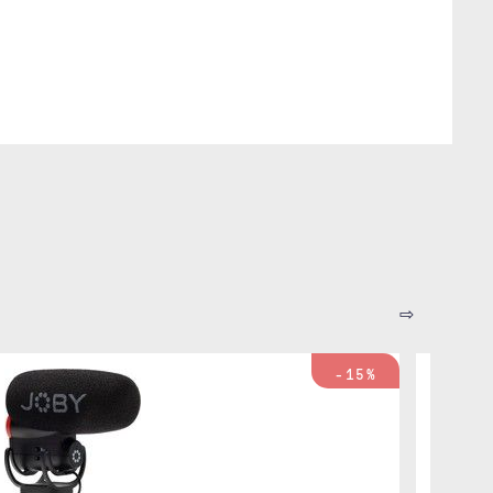
⇨
-15%