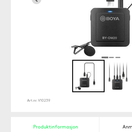
Art.nr.
V10239
Produktinformasjon
Anm