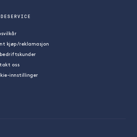
NDESERVICE
svilkår
nt kjøp/reklamasjon
 bedriftskunder
takt oss
ie-innstillinger