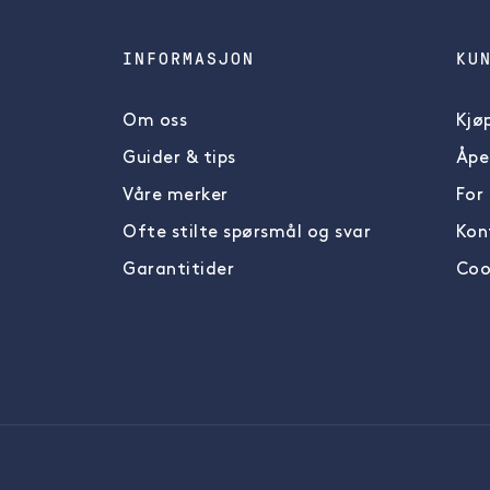
INFORMASJON
KU
Om oss
Kjøp
Guider & tips
Åpe
Våre merker
For
Ofte stilte spørsmål og svar
Kon
Garantitider
Cook