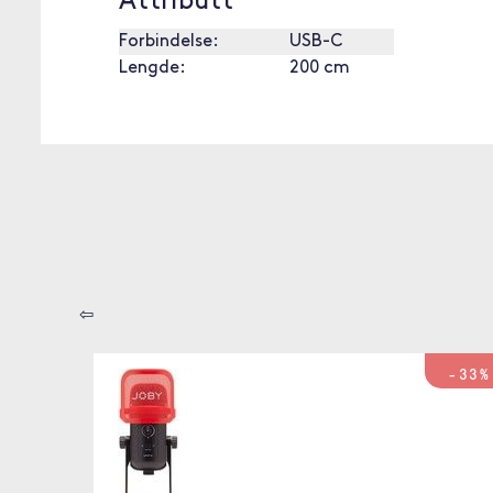
Attributt
Forbindelse:
USB-C
Lengde:
200 cm
⇦
-33%