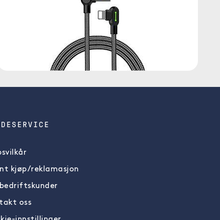
NDESERVICE
svilkår
nt kjøp/reklamasjon
 bedriftskunder
takt oss
ie-innstillinger