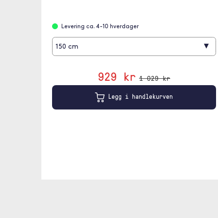
Levering ca. 4-10 hverdager
▾
150 cm
929 kr
1 029 kr
Legg i handlekurven