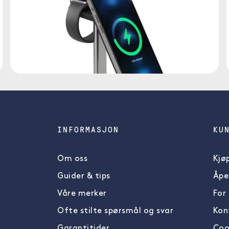
INFORMASJON
KU
Om oss
Kjøp
Guider & tips
Åpe
Våre merker
For
Ofte stilte spørsmål og svar
Kon
Garantitider
Cook