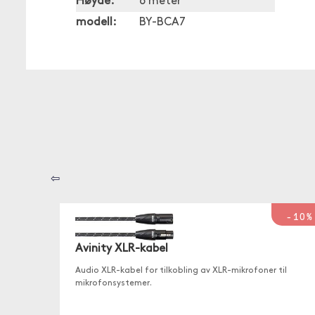
Høyde:
6 meter
modell:
BY-BCA7
⇦
-10%
Avinity XLR-kabel
Audio XLR-kabel for tilkobling av XLR-mikrofoner til
mikrofonsystemer.