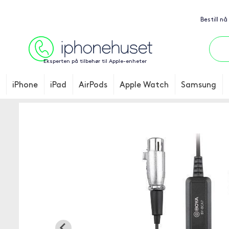
Bestill nå
Eksperten på tilbehør til Apple-enheter
iPhone
iPad
AirPods
Apple Watch
Samsung