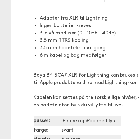
Adapter fra XLR til Lightning
Ingen batterier kreves
3-nivå moduser (0, -10db, -40db)
3,5 mm TTRS kobling
3,5 mm hodetelefonutgang
6 m kabel og bag medfølger
Boya BY-BCA7 XLR for Lightning kan brukes t
til Apple produktene dine med Lightning-kon
Kabelen kan settes på tre forskjellige nivåer
en hodetelefon hvis du vil lytte til live.
passer:
iPhone og iPad med lyn
farge:
svart