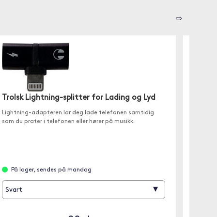
⇨
Trolsk Lightning-splitter for Lading og Lyd
Hama 
Lightning-adapteren lar deg lade telefonen samtidig
✓ Mikro
som du prater i telefonen eller hører på musikk.
✓ 3,5 m
På lager, sendes på mandag
På l
▾
Svart