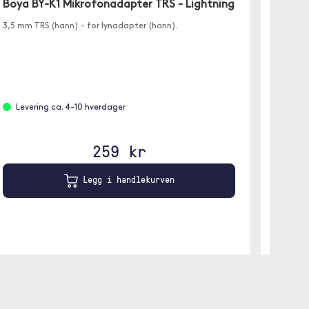
Boya BY-K1 Mikrofonadapter TRS - Lightning
3,5 mm TRS (hann) - for lynadapter (hann).
På l
Levering ca. 4-10 hverdager
259 kr
Legg i handlekurven