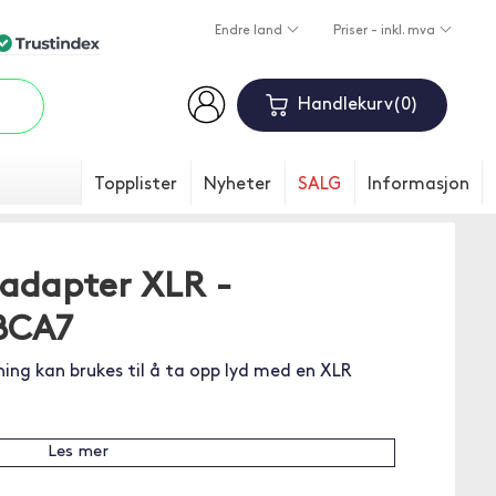
Endre land
Priser - inkl. mva
Handlekurv
0
Topplister
Nyheter
SALG
Informasjon
adapter XLR -
BCA7
ing kan brukes til å ta opp lyd med en XLR
Les mer