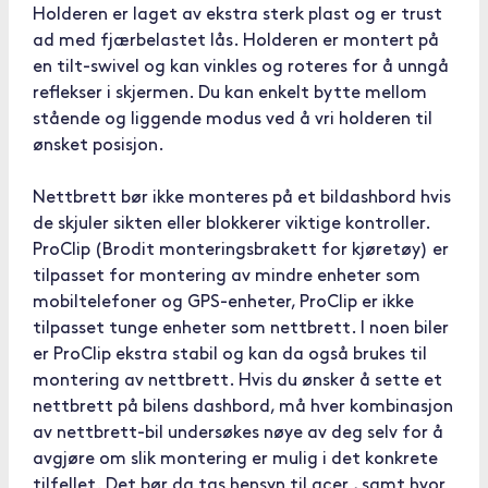
Holderen er laget av ekstra sterk plast og er trust
ad med fjærbelastet lås. Holderen er montert på
en tilt-swivel og kan vinkles og roteres for å unngå
reflekser i skjermen. Du kan enkelt bytte mellom
stående og liggende modus ved å vri holderen til
ønsket posisjon.
Nettbrett bør ikke monteres på et bildashbord hvis
de skjuler sikten eller blokkerer viktige kontroller.
ProClip (Brodit monteringsbrakett for kjøretøy) er
tilpasset for montering av mindre enheter som
mobiltelefoner og GPS-enheter, ProClip er ikke
tilpasset tunge enheter som nettbrett. I noen biler
er ProClip ekstra stabil og kan da også brukes til
montering av nettbrett. Hvis du ønsker å sette et
nettbrett på bilens dashbord, må hver kombinasjon
av nettbrett-bil undersøkes nøye av deg selv for å
avgjøre om slik montering er mulig i det konkrete
tilfellet. Det bør da tas hensyn til acer , samt hvor