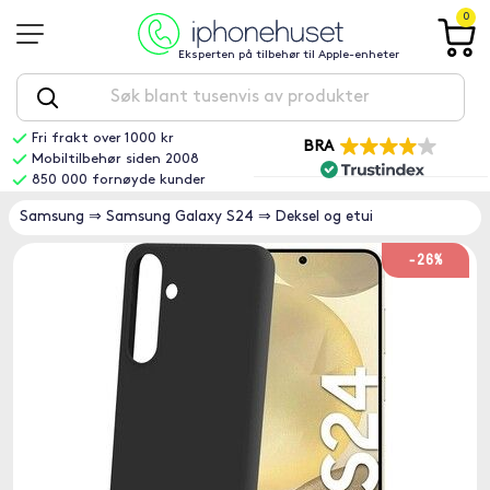
0
Eksperten på tilbehør til Apple-enheter
Fri frakt over 1000 kr
BRA
Mobiltilbehør siden 2008
850 000 fornøyde kunder
Samsung
⇒
Samsung Galaxy S24
⇒
Deksel og etui
-26%