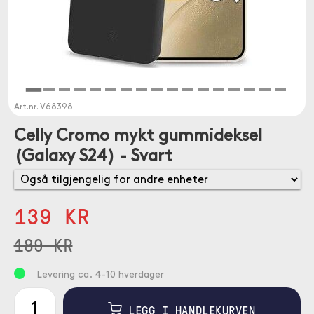
Art.nr.
V68398
Celly Cromo mykt gummideksel
(Galaxy S24) - Svart
139 KR
189 KR
Levering ca. 4-10 hverdager
LEGG I HANDLEKURVEN