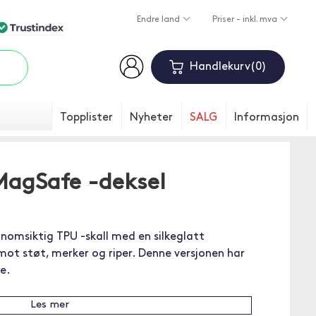
Endre land
Priser - inkl. mva
Handlekurv
0
Topplister
Nyheter
SALG
Informasjon
 MagSafe -deksel
nnomsiktig TPU -skall med en silkeglatt
ot støt, merker og riper. Denne versjonen har
e.
Les mer