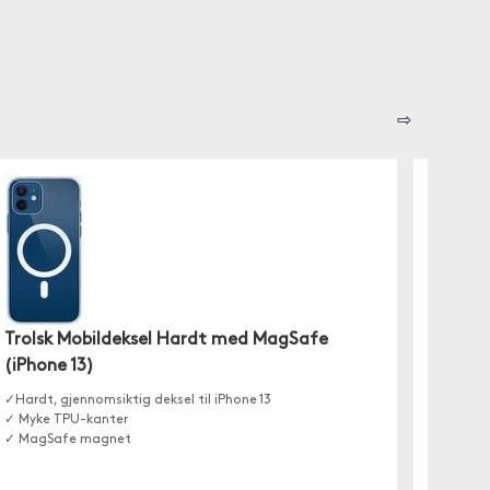
⇨
Spigen
Trolsk Mobildeksel Hardt med MagSafe
(iPhone 13)
Liquid C
iPhone 1
✓Hardt, gjennomsiktig deksel til iPhone 13
kompati
✓ Myke TPU-kanter
✓ MagSafe magnet