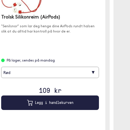
Trolsk Silikonreim (AirPods)
Gear 
"Senilsnor" som lar deg henge dine AirPods rundt halsen
slik at du alltid har kontroll på hvor de er.
(iPhon
3 kortl
1 sedde
Magneti
På lager, sendes på mandag
▾
Rød
På l
109 kr
Legg i handlekurven