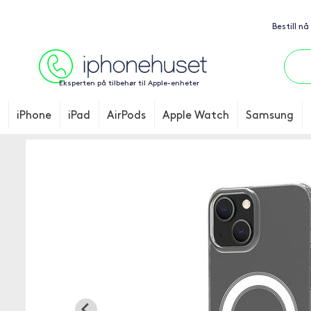
Bestill nå
Eksperten på tilbehør til Apple-enheter
iPhone
iPad
AirPods
Apple Watch
Samsung