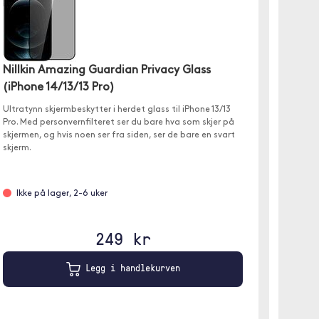
Nillkin Amazing Guardian Privacy Glass
Copter
(iPhone 14/13/13 Pro)
Pro)
Ultratynn skjermbeskytter i herdet glass til iPhone 13/13
Copter E
Pro. Med personvernfilteret ser du bare hva som skjer på
kvalitet
skjermen, og hvis noen ser fra siden, ser de bare en svart
kanter.
skjerm.
Ikke på lager, 2-6 uker
Leve
249 kr
Legg i handlekurven