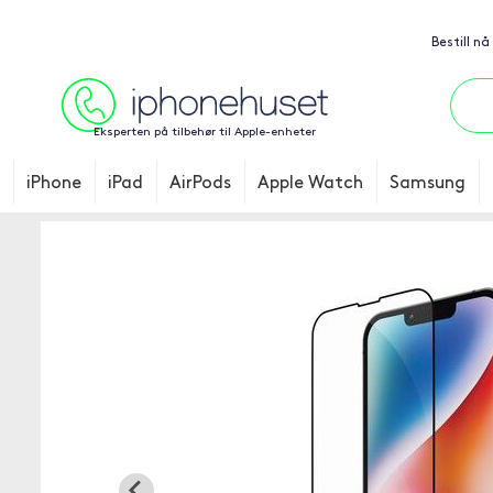
Bestill nå
Eksperten på tilbehør til Apple-enheter
iPhone
iPad
AirPods
Apple Watch
Samsung