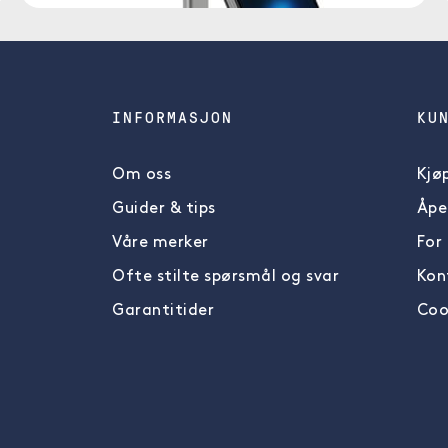
INFORMASJON
KU
Om oss
Kjøp
Guider & tips
Åpe
Våre merker
For
Ofte stilte spørsmål og svar
Kon
Garantitider
Cook