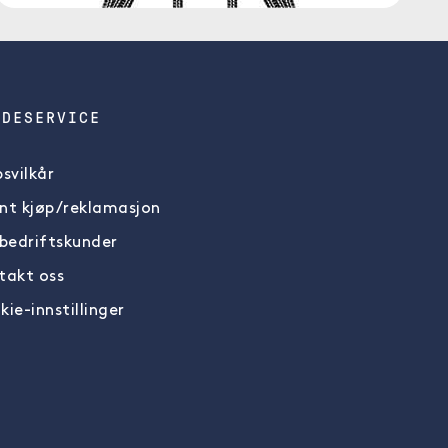
NDESERVICE
svilkår
nt kjøp/reklamasjon
 bedriftskunder
takt oss
ie-innstillinger