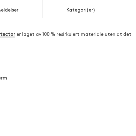
eldelser
Kategori(er)
otector
er laget av 100 % resirkulert materiale uten at det
.
erm