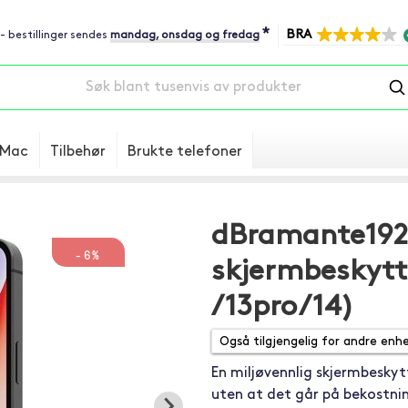
*
BRA
 - bestillinger sendes
mandag, onsdag og fredag
Mac
Tilbehør
Brukte telefoner
dBramante1928
-6%
skjermbeskytte
/13pro/14)
En miljøvennlig skjermbeskyt
uten at det går på bekostnin