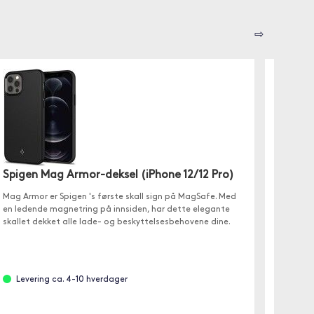
⇨
Spigen Mag Armor-deksel (iPhone 12/12 Pro)
PolarP
Pro)
Mag Armor er Spigen 's første skall sign på MagSafe. Med
en ledende magnetring på innsiden, har dette elegante
Strømlin
skallet dekket alle lade- og beskyttelsesbehovene dine.
beskytte
kompatib
og Mome
Levering ca. 4-10 hverdager
Ikke 