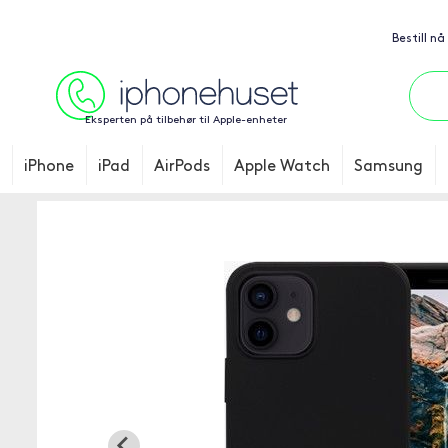
Bestill nå
Eksperten på tilbehør til Apple-enheter
iPhone
iPad
AirPods
Apple Watch
Samsung