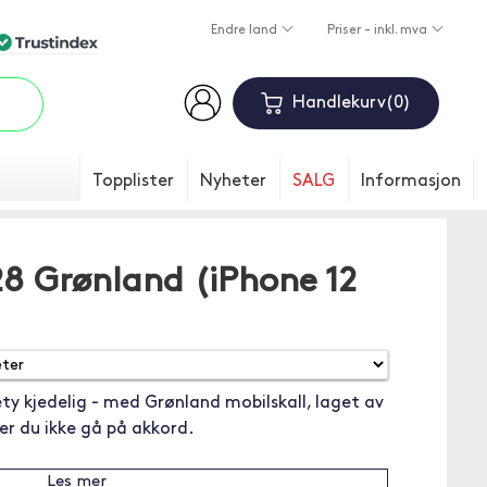
Endre land
Priser - inkl. mva
Handlekurv
0
Topplister
Nyheter
SALG
Informasjon
 Grønland (iPhone 12
ety kjedelig - med Grønland mobilskall, laget av
ger du ikke gå på akkord.
Les mer