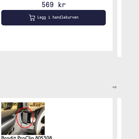
569 kr
Rød
Legg i handlekurven
⇨
Brodit ProClip 805308