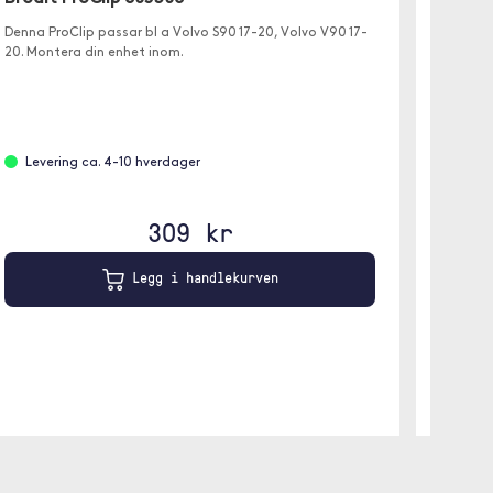
Denna ProClip passar bl a Volvo S90 17-20, Volvo V90 17-
Trolsk
20. Montera din enhet inom.
12/12 
Skjermbe
Levering ca. 4-10 hverdager
309 kr
På l
Legg i handlekurven