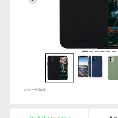
Art.nr.
V93825
Produktinformasjon
Anm