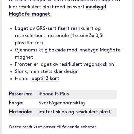
resirkulert vegansk lær, mens baksiden er laget av
klar resirkulert plast med en svart
innebygd
MagSafe-magnet.
Laget av GRS-sertifisert resirkulert og
resirkulerbart materiale (1 etui = 3x 0,5l
plastflasker)
Gjennomsiktig bakside med innebygd MagSafe-
magnet
Fronten er laget av resirkulert vegansk skinn
Slank, men støtsikker design
Holder
opptil 3 kort
Passer inn:
iPhone 15 Plus
Farge:
Svart/gjennomsiktig
Materiale:
Imitert skinn og resirkulert plast
Dette produktet passer til følgende enheter: