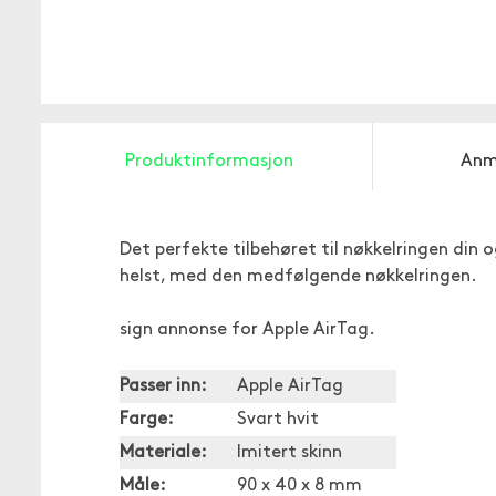
Produktinformasjon
Anm
Det perfekte tilbehøret til nøkkelringen din
helst, med den medfølgende nøkkelringen.
sign annonse for Apple AirTag.
Passer inn:
Apple AirTag
Farge:
Svart hvit
Materiale:
Imitert skinn
Måle:
90 x 40 x 8 mm