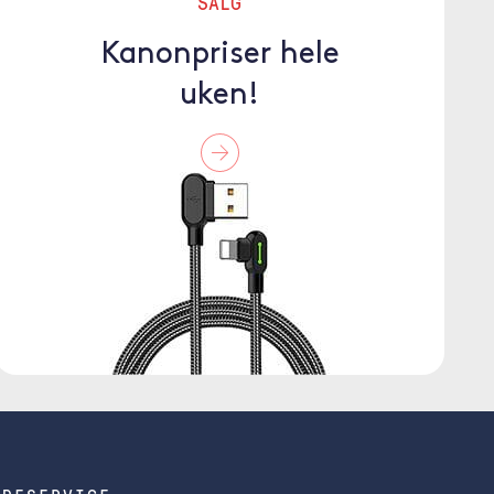
SALG
Kanonpriser hele
uken!