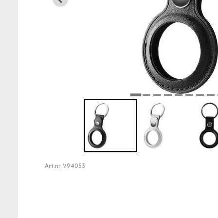
Art.nr.
V94053