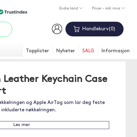
Endre land
Priser - inkl. mva
Handlekurv
0
Topplister
Nyheter
SALG
Informasjon
 Leather Keychain Case
rt
nøkkelringen og Apple AirTag som lar deg feste
inkluderte nøkkelringen.
Les mer