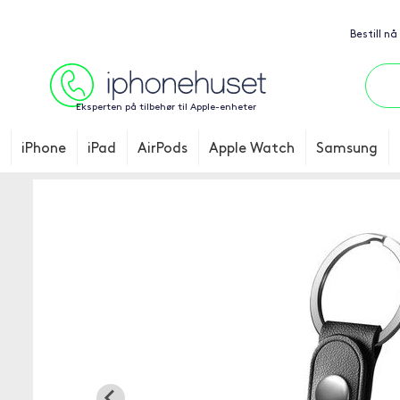
Bestill nå
Eksperten på tilbehør til Apple-enheter
iPhone
iPad
AirPods
Apple Watch
Samsung