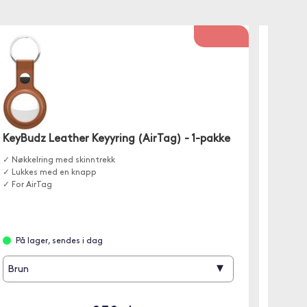
Spigen
KeyBudz Leather Keyyring (AirTag) - 1-pakke
Fest Air
✓ Nøkkelring med skinntrekk
denne nø
✓ Lukkes med en knapp
karabink
✓ For AirTag
Leve
På lager, sendes i dag
▾
Brun