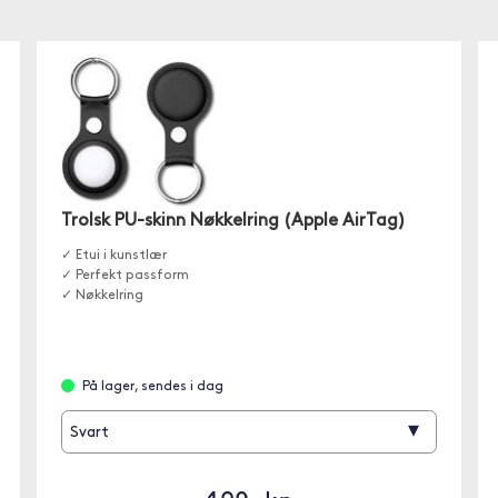
Trolsk PU-skinn Nøkkelring (Apple AirTag)
✓ Etui i kunstlær
✓ Perfekt passform
✓ Nøkkelring
På lager, sendes i dag
▾
Svart