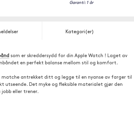
Garanti: 1 år
eldelser
Kategori(er)
bånd
som er skreddersydd for din Apple Watch ! Laget av
armbåndet en perfekt balanse mellom stil og komfort.
 matche antrekket ditt og legge til en nyanse av farger til
kt utseende. Det myke og fleksible materialet gjør den
 jobb eller trener.