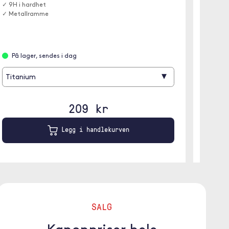
✓ 9H i hardhet
raffine
✓ Metallramme
På lager, sendes i dag
På l
▾
Titanium
Grønn
209 kr
Legg i handlekurven
SALG