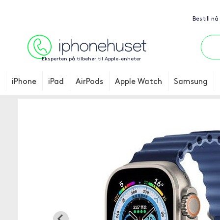
Bestill nå
Eksperten på tilbehør til Apple-enheter
iPhone
iPad
AirPods
Apple Watch
Samsung