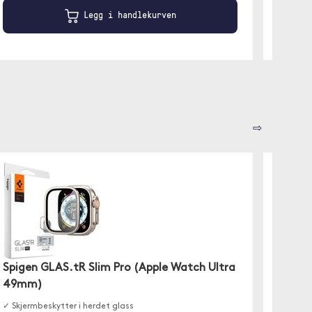
Legg i handlekurven
⇨
Spigen GLAS.tR Slim Pro (Apple Watch Ultra
Devia
49mm)
Watch
✓ Skjermbeskytter i herdet glass
Den uni