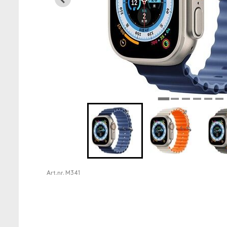
Art.nr.
M341