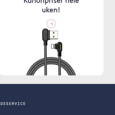
Kanonpriser hele
uken!
NDESERVICE