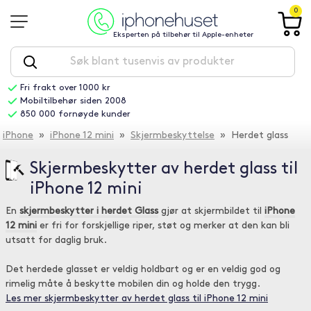
0
Eksperten på tilbehør til Apple-enheter
Fri frakt over 1000 kr
Mobiltilbehør siden 2008
850 000 fornøyde kunder
iPhone
»
iPhone 12 mini
»
Skjermbeskyttelse
» Herdet glass
Skjermbeskytter av herdet glass til
iPhone 12 mini
En
skjermbeskytter i herdet Glass
gjør at skjermbildet til
iPhone
12 mini
er fri for forskjellige riper, støt og merker at den kan bli
utsatt for daglig bruk.
Det herdede glasset er veldig holdbart og er en veldig god og
rimelig måte å beskytte mobilen din og holde den trygg.
Les mer skjermbeskytter av herdet glass til iPhone 12 mini