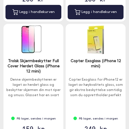
Legg i handlekurven
Legg i handlekurven
Trolsk Skjermbeskytter Full
Copter Exoglass (iPhone 12
Cover Herdet Glass (iPhone
mini)
12 mini)
Denne skjermbeskytteren er
Copter Exoglass for iPhone 12 er
laget av herdet glass og
laget av høykvalitets glass, som
beskytter skjermen din mot riper
gir ekstra beskyttelse samtidig
og smuss. Glasset har en svart
som du opprettholder perfekt
ramme og dekker hele skjermen
skjermklarhet og følsomhet.
din.
På lager, sendes i morgen
På lager, sendes i morgen
159 kr
249 kr