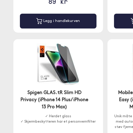
89 kr
Legg i handlekurven
Spigen GLAS.tR Slim HD
Mobile
Privacy (iPhone 14 Plus/ iPhone
Easy (
13 Pro Max)
M
✓ Herdet glass
Unik måte 
✓ Skjermbeskytteren har et personvernfilter
med autom
støv fjern