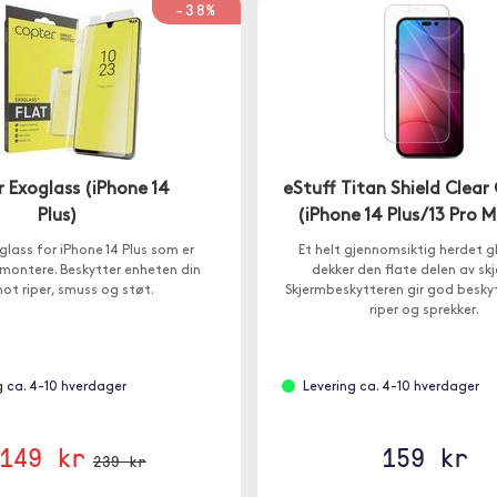
-38%
 Exoglass (iPhone 14
eStuff Titan Shield Clear 
Plus)
(iPhone 14 Plus/13 Pro 
glass for iPhone 14 Plus som er
Et helt gjennomsiktig herdet 
 montere. Beskytter enheten din
dekker den flate delen av sk
ot riper, smuss og støt.
Skjermbeskytteren gir god besky
riper og sprekker.
g ca. 4-10 hverdager
Levering ca. 4-10 hverdager
149 kr
159 kr
239 kr