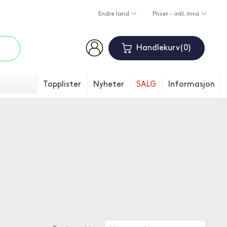
Endre land
Priser - inkl. mva
Handlekurv
0
Topplister
Nyheter
SALG
Informasjon