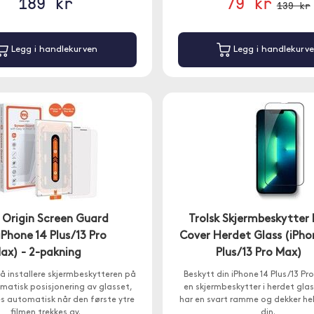
189 kr
79 kr
139 kr
Legg i handlekurven
Legg i handlekurv
 Origin Screen Guard
Trolsk Skjermbeskytter F
iPhone 14 Plus/13 Pro
Cover Herdet Glass (iPho
ax) - 2-pakning
Plus/13 Pro Max)
å installere skjermbeskytteren på
Beskytt din iPhone 14 Plus/13 P
atisk posisjonering av glasset,
en skjermbeskytter i herdet glas
es automatisk når den første ytre
har en svart ramme og dekker he
filmen trekkes av.
din.