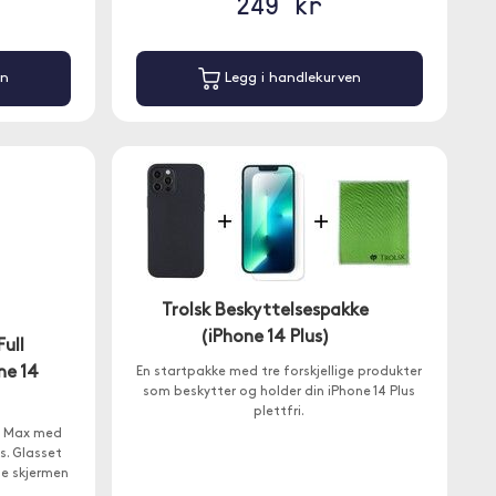
249 kr
en
Legg i handlekurven
Trolsk Beskyttelsespakke
(iPhone 14 Plus)
ull
ne 14
En startpakke med tre forskjellige produkter
som beskytter og holder din iPhone 14 Plus
plettfri.
ro Max med
s. Glasset
le skjermen