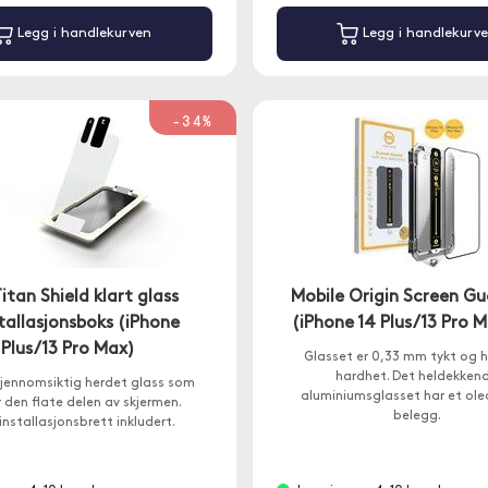
Legg i handlekurven
Legg i handlekurv
-34%
itan Shield klart glass
Mobile Origin Screen G
tallasjonsboks (iPhone
(iPhone 14 Plus/13 Pro 
 Plus/13 Pro Max)
Glasset er 0,33 mm tykt og h
hardhet. Det heldekken
gjennomsiktig herdet glass som
aluminiumsglasset har et ole
 den flate delen av skjermen.
belegg.
installasjonsbrett inkludert.