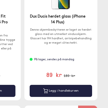
Fit
Dux Ducis herdet glass (iPhone
3 Pro
14 Plus)
Denne skjermbeskytteren er laget av herdet
glass med en utmerket vindusskjerm.
en fra
Glasset har 9H hardhet, antiripebehandling
dine trygge
og er meget slitesterkt.
itter ved
eller på
På lager, sendes på mandag
89 kr
r
189 kr
en
Legg i handlekurven