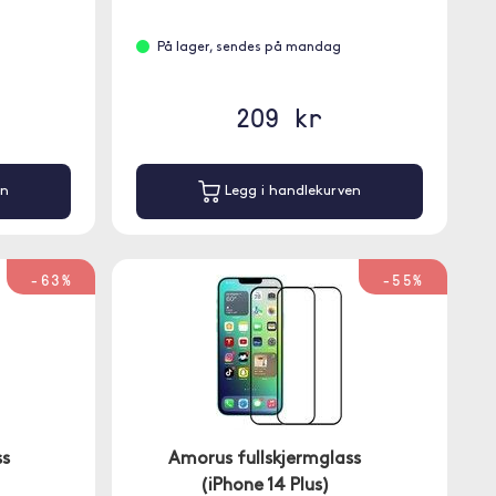
På lager, sendes på mandag
209 kr
en
Legg i handlekurven
-63%
-55%
ss
Amorus fullskjermglass
(iPhone 14 Plus)