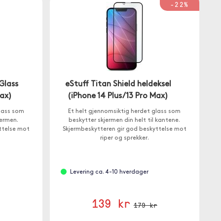
-22%
Glass
eStuff Titan Shield heldeksel
Max)
(iPhone 14 Plus/13 Pro Max)
glass som
Et helt gjennomsiktig herdet glass som
jermen.
beskytter skjermen din helt til kantene.
ttelse mot
Skjermbeskytteren gir god beskyttelse mot
riper og sprekker.
Levering ca. 4-10 hverdager
139 kr
179 kr