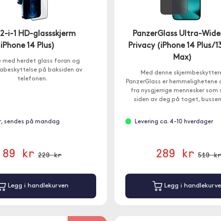
n 2-i-1 HD-glassskjerm
PanzerGlass Ultra-Wide 
(iPhone 14 Plus)
Privacy (iPhone 14 Plus/1
Max)
 med herdet glass foran og
abeskyttelse på baksiden av
Med denne skjermbeskytter
telefonen.
PanzerGlass er hemmelighetene 
fra nysgjerrige mennesker som s
siden av deg på toget, bussen 
kontoret.
r, sendes på mandag
Levering ca. 4-10 hverdager
89 kr
289 kr
229 kr
519 k
Legg i handlekurven
Legg i handlekurv