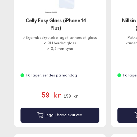
Celly Easy Glass (iPhone 14
Nillki
Plus)
✓Skjermbeskyttelse laget av herdet glass
Pakke
✓ 9H herdet glass
kamer
✓ 0,3 mm tynn
På lager, sendes på mandag
På lage
59 kr
159 kr
Legg i handlekurven