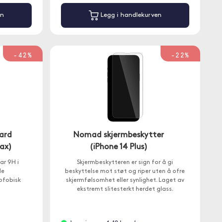
en
Legg i handlekurven
-42%
-22%
uard
Nomad skjermbeskytter
Max)
(iPhone 14 Plus)
ar 9H i
Skjermbeskytteren er sign for å gi
de
beskyttelse mot støt og riper uten å ofre
ofobisk
skjermfølsomhet eller synlighet. Laget av
ekstremt slitesterkt herdet glass.