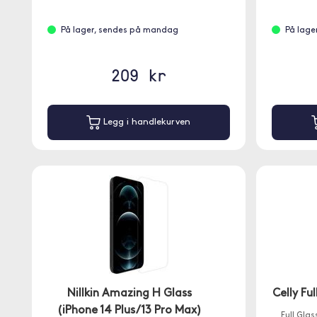
På lager, sendes på mandag
På lage
209 kr
Legg i handlekurven
Nillkin Amazing H Glass
Celly Fu
(iPhone 14 Plus/13 Pro Max)
Full Gla