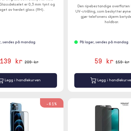
 Glassdekselet er 0,3 mm tynt og
Den ripebestandige overflaten 
laget av herdet glass (9H).
UV-stråling, som beskytter øyne
gjør telefonens skjerm betyd
holdbar.
r, sendes på mandag
På lager, sendes på mandag
139 kr
59 kr
209 kr
159 kr
Legg i handlekurven
Legg i handlekurv
-61%