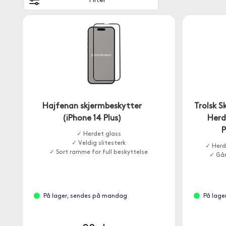
Filter
Hajfenan skjermbeskytter
Trolsk S
(iPhone 14 Plus)
Herd
P
✓ Herdet glass
✓ Veldig slitesterk
✓ Herd
✓ Sort ramme for full beskyttelse
✓ Går
På lager, sendes på mandag
På lage