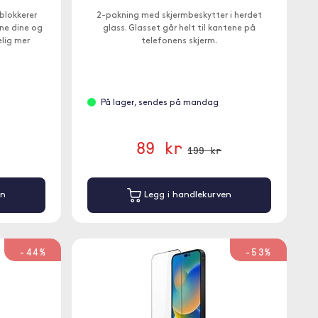
blokkerer
2-pakning med skjermbeskytter i herdet
ne dine og
glass. Glasset går helt til kantene på
elig mer
telefonens skjerm.
På lager, sendes på mandag
89 kr
199 kr
en
Legg i handlekurven
-44%
-53%