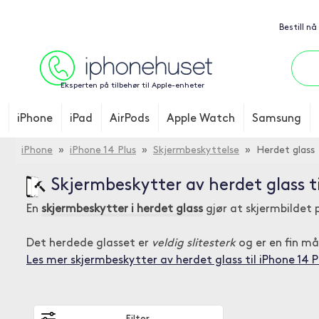
Bestill nå
Eksperten på tilbehør til Apple-enheter
iPhone
iPad
AirPods
Apple Watch
Samsung
iPhone
»
iPhone 14 Plus
»
Skjermbeskyttelse
» Herdet glass
Skjermbeskytter av herdet glass ti
En
skjermbeskytter i herdet glass
gjør at skjermbildet 
Det herdede glasset er
veldig slitesterk
og er en fin må
Les mer skjermbeskytter av herdet glass til iPhone 14 P