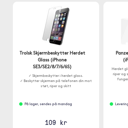
Trolsk Skjermbeskytter Herdet
Panze
Glass (iPhone
(i
SE3/SE2/8/7/6/6S)
Herdet gl
riper og 
✓ Skjermbeskytter i herdet glass.
funger
✓ Beskytter skjermen på telefonen din mot
støt, riper og skitt
På lager, sendes på mandag
Leverin
109 kr