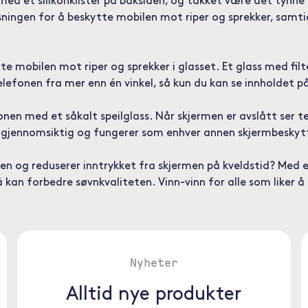
ed et silikonklister på baksiden, og takket være det tynne 
sningen for å beskytte mobilen mot riper og sprekker, samt
te mobilen mot riper og sprekker i glasset. Et glass med fil
elefonen fra mer enn én vinkel, så kun du kan se innholdet p
nen med et såkalt speilglass. Når skjermen er avslått ser t
ot gjennomsiktig og fungerer som enhver annen skjermbeskyt
og reduserer inntrykket fra skjermen på kveldstid? Med et b
 kan forbedre søvnkvaliteten. Vinn-vinn for alle som liker å
Nyheter
Alltid nye produkter