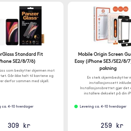
rGlass Standard Fit
Mobile Origin Screen G
Phone SE2/8/7/6)
Easy (iPhone SE3 /SE2/8/7)
pakning
ass som beskytter skjermen mot
støt. Går ikke helt til kantene og
En sterk skjermbeskytter
er derfor sammen med skjell.
installasjonssett inklude
Installasjonsbrettet gjør det 
installere dekselet på din i
g ca. 4-10 hverdager
Levering ca. 4-10 hverdager
309 kr
259 kr