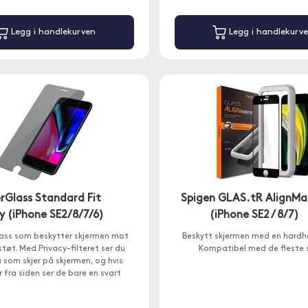
Legg i handlekurven
Legg i handlekurv
rGlass Standard Fit
Spigen GLAS.tR AlignMa
y (iPhone SE2/8/7/6)
(iPhone SE2 / 8/7)
ass som beskytter skjermen mot
Beskytt skjermen med en hardh
støt. Med Privacy-filteret ser du
Kompatibel med de fleste sk
 som skjer på skjermen, og hvis
 fra siden ser de bare en svart
skjerm.