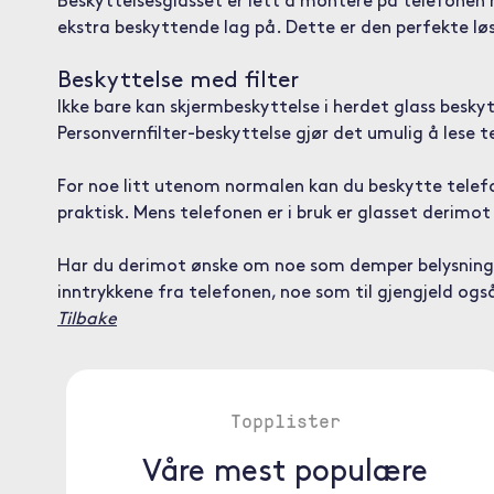
Beskyttelsesglasset er lett å montere på telefonen m
ekstra beskyttende lag på. Dette er den perfekte lø
Beskyttelse med filter
Ikke bare kan skjermbeskyttelse i herdet glass beskyt
Personvernfilter-beskyttelse gjør det umulig å lese t
For noe litt utenom normalen kan du beskytte telefo
praktisk. Mens telefonen er i bruk er glasset derim
Har du derimot ønske om noe som demper belysningen 
inntrykkene fra telefonen, noe som til gjengjeld også
Tilbake
Topplister
Våre mest populære