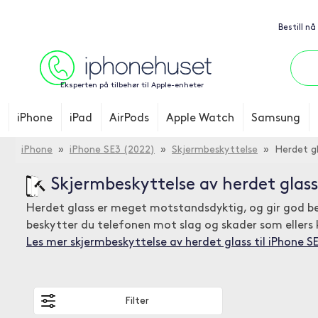
Bestill nå
Eksperten på tilbehør til Apple-enheter
iPhone
iPad
AirPods
Apple Watch
Samsung
iPhone
»
iPhone SE3 (2022)
»
Skjermbeskyttelse
» Herdet gl
Skjermbeskyttelse av herdet glass
Herdet glass er meget motstandsdyktig, og gir god bes
beskytter du telefonen mot slag og skader som ellers k
Les mer skjermbeskyttelse av herdet glass til iPhone S
Filter