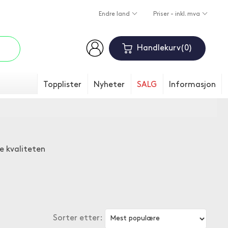
Endre land
Priser - inkl. mva
Handlekurv
0
Topplister
Nyheter
SALG
Informasjon
e kvaliteten
Sorter etter: