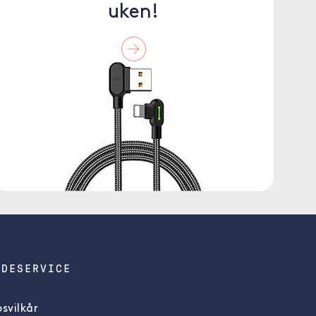
uken!
NDESERVICE
svilkår