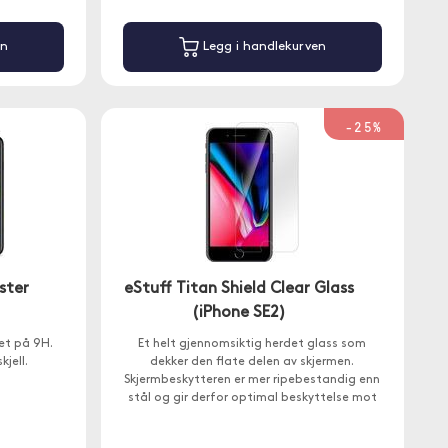
en
Legg i handlekurven
-25%
ster
eStuff Titan Shield Clear Glass
(iPhone SE2)
et på 9H.
Et helt gjennomsiktig herdet glass som
jell.
dekker den flate delen av skjermen.
Skjermbeskytteren er mer ripebestandig enn
stål og gir derfor optimal beskyttelse mot
riper og sprekker.