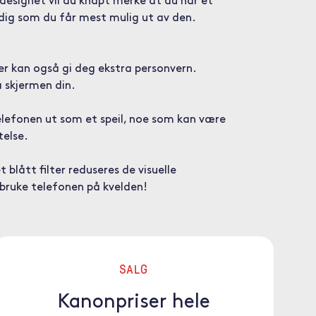
designet vil du knapt merke at du har et
idig som du får mest mulig ut av den.
ter kan også gi deg ekstra personvern.
å skjermen din.
elefonen ut som et speil, noe som kan være
telse.
lått filter reduseres de visuelle
 bruke telefonen på kvelden!
SALG
Kanonpriser hele