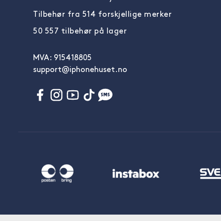
Tilbehør fra 514 forskjellige merker
50 557 tilbehør på lager
MVA: 915418805
support@iphonehuset.no