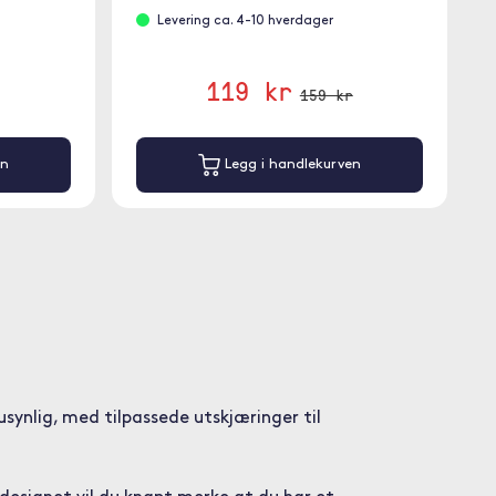
Levering ca. 4-10 hverdager
119 kr
159 kr
en
Legg i handlekurven
usynlig, med tilpassede utskjæringer til