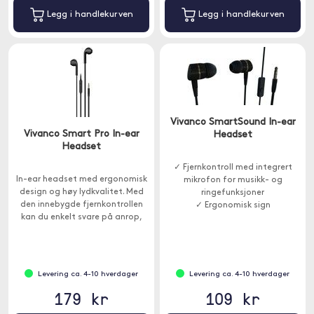
Legg i handlekurven
Legg i handlekurven
Vivanco SmartSound In-ear
Vivanco Smart Pro In-ear
Headset
Headset
✓ Fjernkontroll med integrert
In-ear headset med ergonomisk
mikrofon for musikk- og
design og høy lydkvalitet. Med
ringefunksjoner
den innebygde fjernkontrollen
✓ Ergonomisk sign
kan du enkelt svare på anrop,
✓ Perfekt for alle telefoner,
spille av eller pause musikk og
nettbrett og datamaskiner med
justere volumet.
3,5 mm utgang
Levering ca. 4-10 hverdager
Levering ca. 4-10 hverdager
179 kr
109 kr