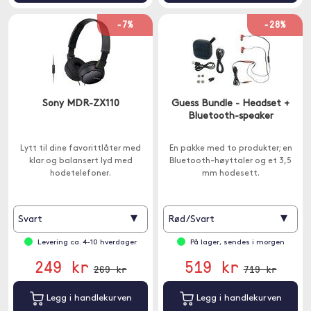
-7%
-28%
Sony MDR-ZX110
Guess Bundle - Headset +
Bluetooth-speaker
Lytt til dine favorittlåter med
En pakke med to produkter; en
klar og balansert lyd med
Bluetooth-høyttaler og et 3,5
hodetelefoner.
mm hodesett.
▾
▾
Svart
Rød/Svart
Levering ca. 4-10 hverdager
På lager, sendes i morgen
249 kr
519 kr
269 kr
719 kr
Legg i handlekurven
Legg i handlekurven