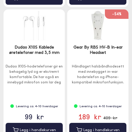
-54%
Dudao X10S Kablede
Gear By RBS HV-B In-ear
øretelefoner med 3,5 mm
Headset
Dudao X10S-hodetelefoner gir en
Håndlaget halsbåndhodesett
behagelig lyd og er ekstremt
med innebygget in-ear
komfortable. De har også en
hodetelefon og iPhone-
innebygd mikrofon som lar deg
kompatibel mikrofonfunksjon.
snakke fritt i telefonen.
Levering ca. 4-10 hverdager
Levering ca. 4-10 hverdager
99 kr
189 kr
409 kr
Legg i handlekurven
Legg i handlekurven