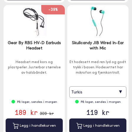
-39%
Gear By RBS HV-D Earbuds
Skullcandy JIB Wired In-Ear
Headset
with Mic
Headset med kors og
Et hodesett med ren lyd og godt
plastperler. Justerbar størrelse
trykk i basen. Hodesettet har
av halsbåndet.
mikrofon og fjernkontroll.
▾
Turkis
På lager, sendes i morgen
På lager, sendes i morgen
189 kr
119 kr
309 kr
Legg i handlekurven
Legg i handlekurven