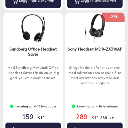
Legg i handlekurven
Legg i handlekurven
-22%
Sandberg Office Headset
Sony Headset MDR-ZX310AP
Saver
Med Sandberg Mini Jack Office
Stilige hodetelefoner over øret
Headset Saver får du en veldig
med mikrofon som er enkle å ta
god lyd i et lekkert headset.
med overalt takket være den
sammenleggbare
konstruksjonen.
Levering ca. 4-10 hverdager
Levering ca. 4-10 hverdager
159 kr
289 kr
369 kr