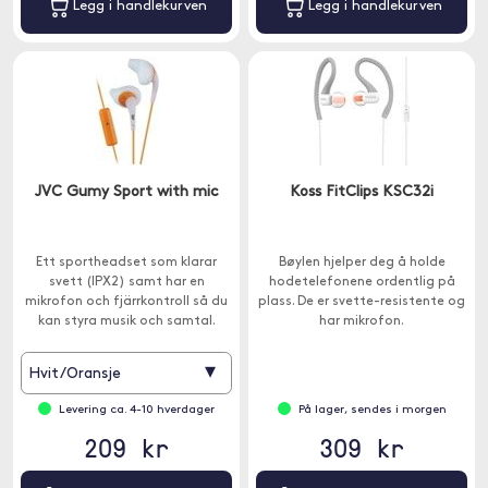
Legg i handlekurven
Legg i handlekurven
JVC Gumy Sport with mic
Koss FitClips KSC32i
Ett sportheadset som klarar
Bøylen hjelper deg å holde
svett (IPX2) samt har en
hodetelefonene ordentlig på
mikrofon och fjärrkontroll så du
plass. De er svette-resistente og
kan styra musik och samtal.
har mikrofon.
▾
Hvit/Oransje
Levering ca. 4-10 hverdager
På lager, sendes i morgen
209 kr
309 kr