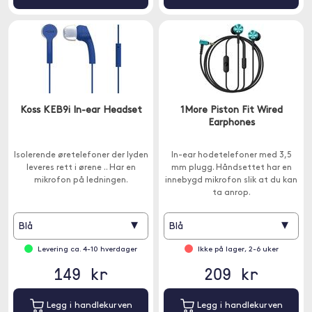
Koss KEB9i In-ear Headset
1More Piston Fit Wired
Earphones
Isolerende øretelefoner der lyden
In-ear hodetelefoner med 3,5
leveres rett i ørene .. Har en
mm plugg. Håndsettet har en
mikrofon på ledningen.
innebygd mikrofon slik at du kan
ta anrop.
▾
▾
Blå
Blå
Levering ca. 4-10 hverdager
Ikke på lager, 2-6 uker
149 kr
209 kr
Legg i handlekurven
Legg i handlekurven