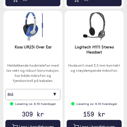
Koss UR23i Over Ear
Logitech H111 Stereo
Headset
Heldekkende hodetelefon med
Hodesett med 3,5 mm kontakt
lav vekt og robust konstruksjon,
og støydempende mikrofon.
har både mikrofon og
fjernkontroll på kabelen.
▾
Blå
Levering ca. 4-10 hverdager
Levering ca. 4-10 hverdager
309 kr
159 kr
Legg i handlekurven
Legg i handlekurven