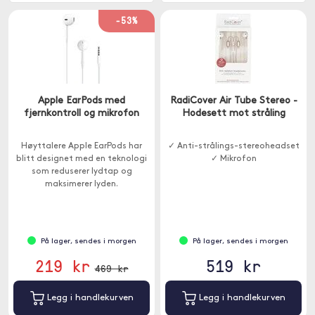
-53%
Apple EarPods med
RadiCover Air Tube Stereo -
fjernkontroll og mikrofon
Hodesett mot stråling
Høyttalere Apple EarPods har
✓ Anti-strålings-stereoheadset
blitt designet med en teknologi
✓ Mikrofon
som reduserer lydtap og
maksimerer lyden.
På lager, sendes i morgen
På lager, sendes i morgen
219 kr
519 kr
469 kr
Legg i handlekurven
Legg i handlekurven