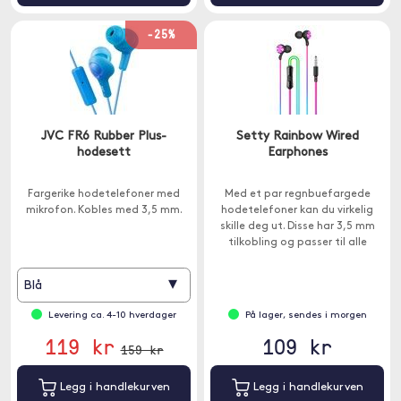
-25%
JVC FR6 Rubber Plus-
Setty Rainbow Wired
hodesett
Earphones
Fargerike hodetelefoner med
Med et par regnbuefargede
mikrofon. Kobles med 3,5 mm.
hodetelefoner kan du virkelig
skille deg ut. Disse har 3,5 mm
tilkobling og passer til alle
smartenheter.
▾
Blå
Levering ca. 4-10 hverdager
På lager, sendes i morgen
119 kr
109 kr
159 kr
Legg i handlekurven
Legg i handlekurven