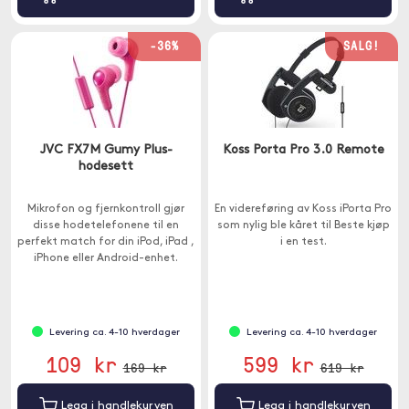
-36%
SALG!
JVC FX7M Gumy Plus-
Koss Porta Pro 3.0 Remote
hodesett
Mikrofon og fjernkontroll gjør
En videreføring av Koss iPorta Pro
disse hodetelefonene til en
som nylig ble kåret til Beste kjøp
perfekt match for din iPod, iPad ,
i en test.
iPhone eller Android-enhet.
Levering ca. 4-10 hverdager
Levering ca. 4-10 hverdager
109 kr
599 kr
169 kr
619 kr
Legg i handlekurven
Legg i handlekurven