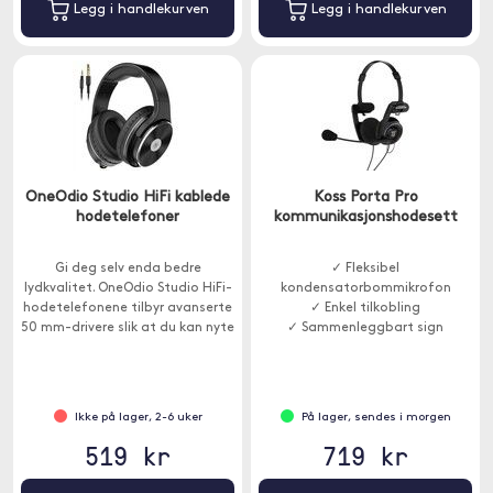
Legg i handlekurven
Legg i handlekurven
OneOdio Studio HiFi kablede
Koss Porta Pro
hodetelefoner
kommunikasjonshodesett
Gi deg selv enda bedre
✓ Fleksibel
lydkvalitet. OneOdio Studio HiFi-
kondensatorbommikrofon
hodetelefonene tilbyr avanserte
✓ Enkel tilkobling
50 mm-drivere slik at du kan nyte
✓ Sammenleggbart sign
flott HiFi-lyd.
Ikke på lager, 2-6 uker
På lager, sendes i morgen
519 kr
719 kr