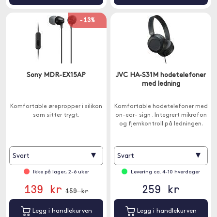
-13%
Sony MDR-EX15AP
JVC HA-S31M hodetelefoner
med ledning
Komfortable ørepropper i silikon
Komfortable hodetelefoner med
som sitter trygt.
on-ear- sign . Integrert mikrofon
og fjernkontroll på ledningen.
▾
▾
Svart
Svart
Ikke på lager, 2-6 uker
Levering ca. 4-10 hverdager
139 kr
259 kr
159 kr
Legg i handlekurven
Legg i handlekurven