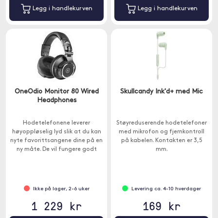
Legg i handlekurven
Legg i handlekurven
OneOdio Monitor 80 Wired
Skullcandy Ink'd+ med Mic
Headphones
Hodetelefonene leverer
Støyreduserende hodetelefoner
høyoppløselig lyd slik at du kan
med mikrofon og fjernkontroll
nyte favorittsangene dine på en
på kabelen. Kontakten er 3,5
ny måte. De vil fungere godt
mm.
både for å høre på musikk og i
innspillingsstudio.
Ikke på lager, 2-6 uker
Levering ca. 4-10 hverdager
1 229 kr
169 kr