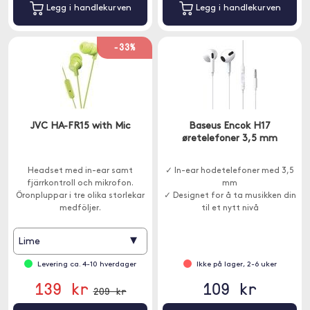
Legg i handlekurven
Legg i handlekurven
-33%
JVC HA-FR15 with Mic
Baseus Encok H17
øretelefoner 3,5 mm
Headset med in-ear samt
✓ In-ear hodetelefoner med 3,5
fjärrkontroll och mikrofon.
mm
Öronpluppar i tre olika storlekar
✓ Designet for å ta musikken din
medföljer.
til et nytt nivå
▾
Lime
Levering ca. 4-10 hverdager
Ikke på lager, 2-6 uker
139 kr
109 kr
209 kr