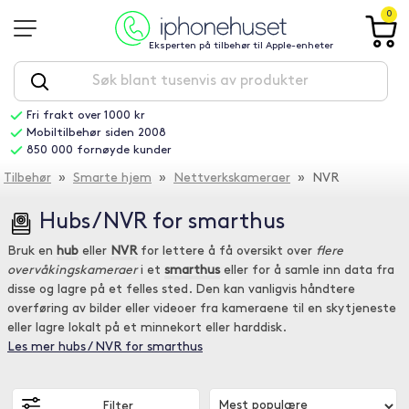
0
Eksperten på tilbehør til Apple-enheter
Fri frakt over 1000 kr
Mobiltilbehør siden 2008
850 000 fornøyde kunder
Tilbehør
»
Smarte hjem
»
Nettverkskameraer
» NVR
Hubs / NVR for smarthus
Bruk en
hub
eller
NVR
for lettere å få oversikt over
flere
overvåkingskameraer
i et
smarthus
eller for å samle inn data fra
disse og lagre på et felles sted. Den kan vanligvis håndtere
overføring av bilder eller videoer fra kameraene til en skytjeneste
eller lagre lokalt på et minnekort eller harddisk.
Les mer hubs / NVR for smarthus
Filter