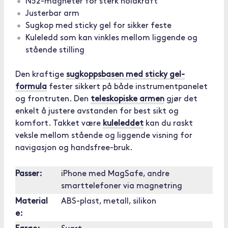
N52-magneter for sterk holdkraft
Justerbar arm
Sugkop med sticky gel for sikker feste
Kuleledd som kan vinkles mellom liggende og
stående stilling
Den kraftige
sugkoppsbasen med sticky gel-
formula
fester sikkert på både instrumentpanelet
og frontruten. Den
teleskopiske armen
gjør det
enkelt å justere avstanden for best sikt og
komfort. Takket være
kuleleddet
kan du raskt
veksle mellom stående og liggende visning for
navigasjon og handsfree-bruk.
Passer:
iPhone med MagSafe, andre
smarttelefoner via magnetring
Material
ABS-plast, metall, silikon
e: