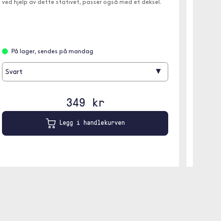
ved hjelp av dette stativet, passer også med et deksel.
Kompakt
for bord
På lager, sendes på mandag
På l
▾
Svart
349 kr
Legg i handlekurven