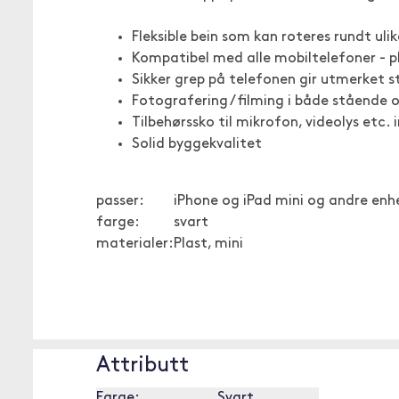
Fleksible bein som kan roteres rundt uli
Kompatibel med alle mobiltelefoner - pl
Sikker grep på telefonen gir utmerket st
Fotografering / filming i både stående
Tilbehørssko til mikrofon, videolys etc. 
Solid byggekvalitet
passer:
iPhone og iPad mini og andre enh
farge:
svart
materialer:
Plast, mini
[OUTOFSTOCK]
Attributt
Farge:
Svart