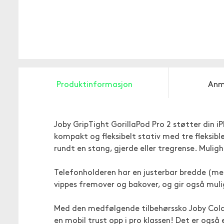
Produktinformasjon
Anm
Joby GripTight GorillaPod Pro 2 støtter din i
kompakt og fleksibelt stativ med tre fleksib
rundt en stang, gjerde eller tregrense. Muli
Telefonholderen har en justerbar bredde (mel
vippes fremover og bakover, og gir også mul
Med den medfølgende tilbehørssko Joby Cold 
en mobil trust opp i pro klassen! Det er ogs