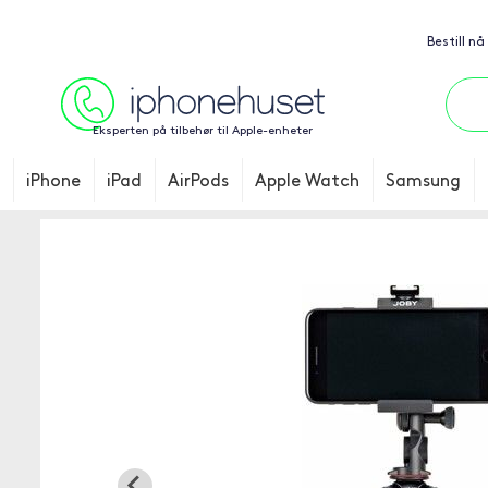
Bestill nå
Eksperten på tilbehør til Apple-enheter
iPhone
iPad
AirPods
Apple Watch
Samsung