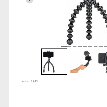
Art.nr.
Ä243