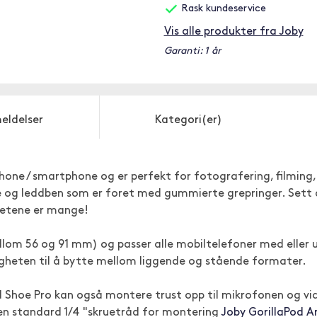
Rask kundeservice
Vis alle produkter fra Joby
Garanti: 1 år
eldelser
Kategori(er)
Phone / smartphone og er perfekt for fotografering, filming,
le og leddben som er foret med gummierte grepringer. Sett d
ghetene er mange!
lom 56 og 91 mm) og passer alle mobiltelefoner med eller ut
igheten til å bytte mellom liggende og stående formater.
Shoe Pro kan også montere trust opp til mikrofonen og vid
å en standard 1/4 "skruetråd for montering
Joby GorillaPod A