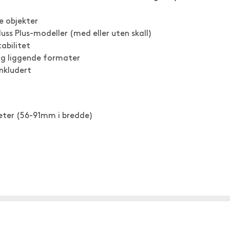
ke objekter
uss Plus-modeller (med eller uten skall)
abilitet
 og liggende formater
inkludert
eter (56-91mm i bredde)