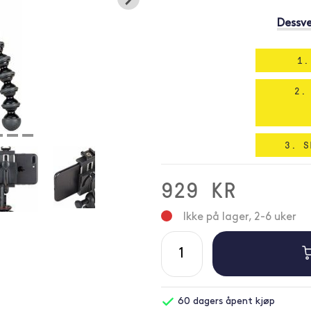
Dessve
1.
2.
3. S
929 KR
Ikke på lager, 2-6 uker
60 dagers åpent kjøp