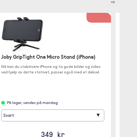
⇨
Joby GripTight One Micro Stand (iPhone)
Manfr
Nå kan du stabilisere iPhone og ta gode bilder og video
ved hjelp av dette stativet, passer også med et deksel.
✓ Unive
✓ Dobbe
På lager, sendes på mandag
På l
▾
Svart
349 kr