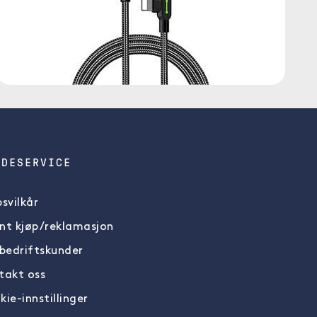
NDESERVICE
svilkår
nt kjøp/reklamasjon
 bedriftskunder
takt oss
ie-innstillinger