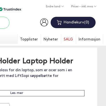
Endre land
Priser - inkl. mva
Handlekurv
0
Topplister
Nyheter
SALG
Informasjon
Holder Laptop Holder
splass for din laptop, som er acer som i en
tt med LiftSopi søppelbøtte for
Les mer