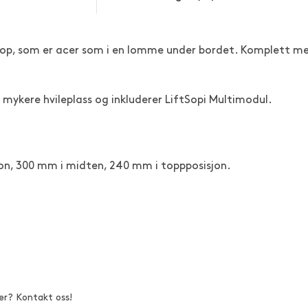
laptop, som er acer som i en lomme under bordet. Komplett m
.
 mykere hvileplass og inkluderer LiftSopi Multimodul.
jon, 300 mm i midten, 240 mm i toppposisjon.
er? Kontakt oss!