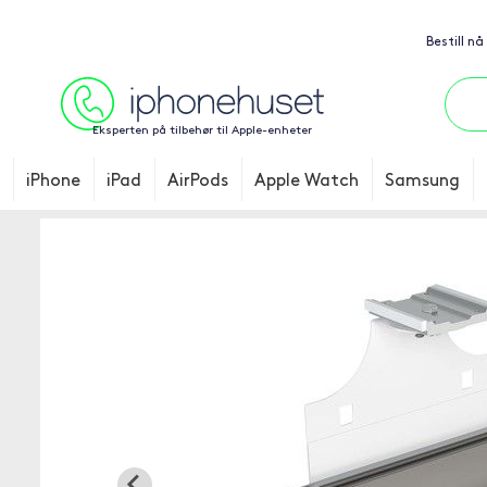
Bestill nå
Eksperten på tilbehør til Apple-enheter
iPhone
iPad
AirPods
Apple Watch
Samsung