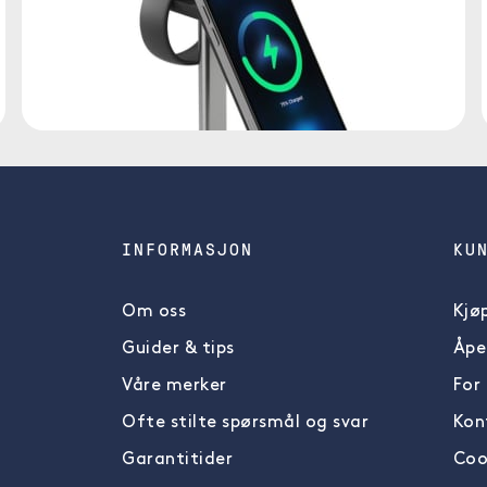
INFORMASJON
KU
Om oss
Kjøp
Guider & tips
Åpe
Våre merker
For
Ofte stilte spørsmål og svar
Kon
Garantitider
Cook