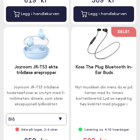
Legg i handlekurven
Legg i handlekurven
SALG!
Joyroom JR-TS3 ekte
Koss The Plug Bluetooth In-
trådløse ørepropper
Ear Buds
Joyroom JR-TS3 trådløse
Nyt musikken din mens du er på
hodetelefoner er utstyrt med 5-
farten med 6+ timers
millimeters drivere, som sikrer
batterilevetid. Lyd av nøyaktig
eksepsjonell lydkvalitet.
høy kvalitet med plugger i
minneskum for overlegen
komfort og lydisolering.
▾
Blå
Ikke på lager, 2-6 uker
Levering ca. 4-10 hverdager