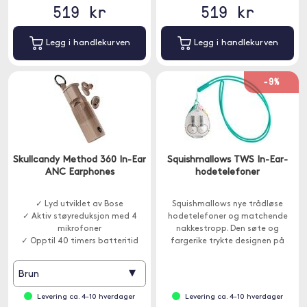
519 kr
519 kr
Legg i handlekurven
Legg i handlekurven
-9%
Skullcandy Method 360 In-Ear
Squishmallows TWS In-Ear-
ANC Earphones
hodetelefoner
✓ Lyd utviklet av Bose
Squishmallows nye trådløse
✓ Aktiv støyreduksjon med 4
hodetelefoner og matchende
mikrofoner
nakkestropp. Den søte og
✓ Opptil 40 timers batteritid
fargerike trykte designen på
etuiet inneholder blant annet
favorittene Cam the Cat, Fifi the
▾
Brun
Fox.
Levering ca. 4-10 hverdager
Levering ca. 4-10 hverdager