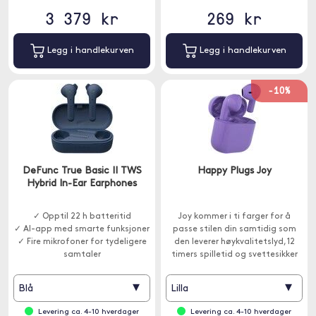
3 379 kr
269 kr
Legg i handlekurven
Legg i handlekurven
-10%
DeFunc True Basic II TWS
Happy Plugs Joy
Hybrid In-Ear Earphones
✓ Opptil 22 h batteritid
Joy kommer i ti farger for å
✓ AI-app med smarte funksjoner
passe stilen din samtidig som
✓ Fire mikrofoner for tydeligere
den leverer høykvalitetslyd, 12
samtaler
timers spilletid og svettesikker
beskyttelse.
▾
▾
Blå
Lilla
Levering ca. 4-10 hverdager
Levering ca. 4-10 hverdager