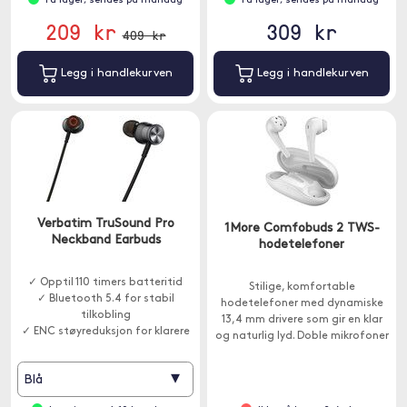
På lager, sendes på mandag
På lager, sendes på mandag
209 kr
309 kr
409 kr
Legg i handlekurven
Legg i handlekurven
Verbatim TruSound Pro
1More Comfobuds 2 TWS-
Neckband Earbuds
hodetelefoner
✓ Opptil 110 timers batteritid
Stilige, komfortable
✓ Bluetooth 5.4 for stabil
hodetelefoner med dynamiske
tilkobling
13,4 mm drivere som gir en klar
✓ ENC støyreduksjon for klarere
og naturlig lyd. Doble mikrofoner
samtaler
med ENC-støyreduksjon lar deg
snakke i telefonen uten
▾
Blå
forstyrrelser fra omgivelsene.