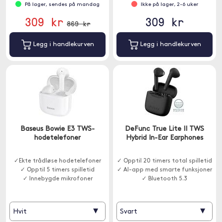
På lager, sendes på mandag
Ikke på lager, 2-6 uker
309 kr
309 kr
869 kr
Legg i handlekurven
Legg i handlekurven
Baseus Bowie E3 TWS-
DeFunc True Lite II TWS
hodetelefoner
Hybrid In-Ear Earphones
✓Ekte trådløse hodetelefoner
✓ Opptil 20 timers total spilletid
✓ Opptil 5 timers spilletid
✓ AI-app med smarte funksjoner
✓ Innebygde mikrofoner
✓ Bluetooth 5.3
▾
▾
Hvit
Svart