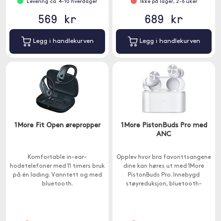
Levering ca. 4-10 hverdager
Ikke på lager, 2-6 uker
569 kr
689 kr
Legg i handlekurven
Legg i handlekurven
1More Fit Open ørepropper
1More PistonBuds Pro med
ANC
Komfortable in-ear-
Opplev hvor bra favorittsangene
hodetelefoner med 11 timers bruk
dine kan høres ut med 1More
på én lading. Vanntett og med
PistonBuds Pro. Innebygd
bluetooth.
støyreduksjon, bluetooth-
tilkobling og komfortabelt
design.