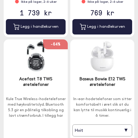
Ikke på lager, 2-6 uker
Ikke på lager, 2-6 uker
1 739 kr
769 kr
Legg i handlekurven
Legg i handlekurven
-64%
Acefast T8 TWS
Baseus Bowie E12 TWS
øretelefoner
øretelefoner
Kule True Wireless-hodetelefoner
In-ear-hodetelefoner som sitter
med høykvalitetslyd. Bluetooth
komfortabelt i øret slik at du
5.3 gir en pålitelig tilkobling og
kan lytte til musikk kontinuerlig i
lavt strømforbruk. I tillegg har
6 timer.
hodetelefonene IPX4-
klassifisering.
▾
Hvit