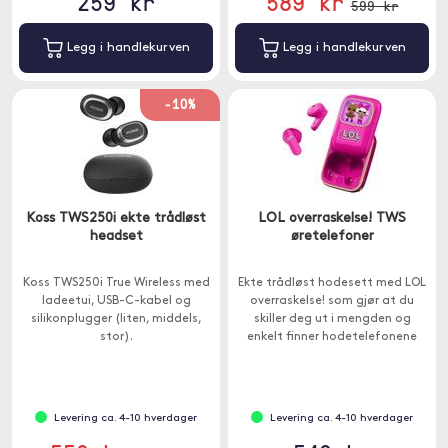
259 kr
589 kr
599 kr
Legg i handlekurven
Legg i handlekurven
-10%
Koss TWS250i ekte trådløst
LOL overraskelse! TWS
headset
øretelefoner
Koss TWS250i True Wireless med
Ekte trådløst hodesett med LOL
ladeetui, USB-C-kabel og
overraskelse! som gjør at du
silikonplugger (liten, middels,
skiller deg ut i mengden og
stor).
enkelt finner hodetelefonene
dine.
Levering ca. 4-10 hverdager
Levering ca. 4-10 hverdager