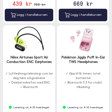
439 kr
669 kr
769 kr
Legg i handlekurven
Legg i handlekurven
Nilox Airtunes Sport Air
Pokémon Jiggly Puff In-Ear
Conduction ENC Earphones
TWS Headphones
✓ Luftledningsteknologi som lar
✓ Opptil 16 timers total
deg høre omgivelsene
batteritid
✓ Dobbel mikrofon med ENC
✓ Bluetooth 5.3 for stabil
✓ Bluetooth
tilkobling
✓ LED-skjerm for tydelig
statusvisning
Levering ca. 4-10 hverdager
Levering ca. 4-10 hverdager