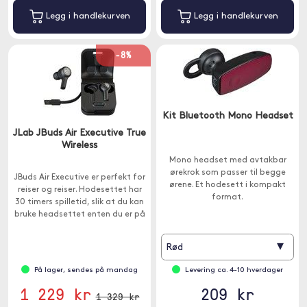
Legg i handlekurven
Legg i handlekurven
-8%
Kit Bluetooth Mono Headset
JLab JBuds Air Executive True
Wireless
Mono headset med avtakbar
ørekrok som passer til begge
JBuds Air Executive er perfekt for
ørene. Et hodesett i kompakt
reiser og reiser. Hodesettet har
format.
30 timers spilletid, slik at du kan
bruke headsettet enten du er på
kontoret eller på en flyplass.
▾
Rød
På lager, sendes på mandag
Levering ca. 4-10 hverdager
1 229 kr
209 kr
1 329 kr