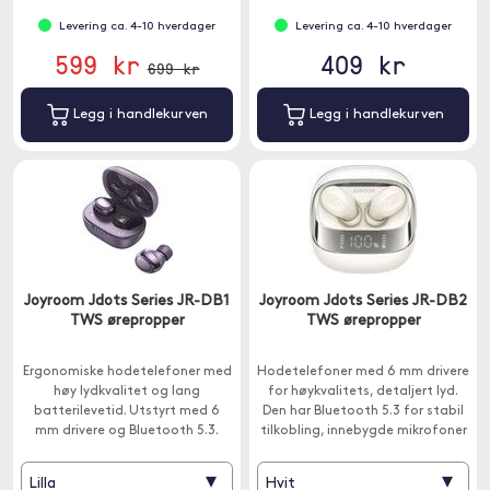
Levering ca. 4-10 hverdager
Levering ca. 4-10 hverdager
599 kr
409 kr
699 kr
Legg i handlekurven
Legg i handlekurven
Joyroom Jdots Series JR-DB1
Joyroom Jdots Series JR-DB2
TWS ørepropper
TWS ørepropper
Ergonomiske hodetelefoner med
Hodetelefoner med 6 mm drivere
høy lydkvalitet og lang
for høykvalitets, detaljert lyd.
batterilevetid. Utstyrt med 6
Den har Bluetooth 5.3 for stabil
mm drivere og Bluetooth 5.3.
tilkobling, innebygde mikrofoner
og opptil 42 timers bruk per
lading.
▾
▾
Lilla
Hvit