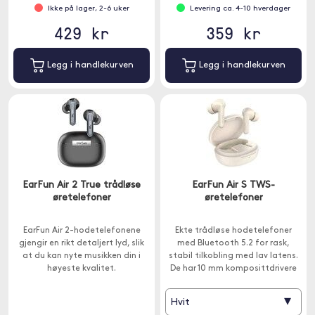
Ikke på lager, 2-6 uker
Levering ca. 4-10 hverdager
429 kr
359 kr
Legg i handlekurven
Legg i handlekurven
EarFun Air 2 True trådløse
EarFun Air S TWS-
øretelefoner
øretelefoner
EarFun Air 2-hodetelefonene
Ekte trådløse hodetelefoner
gjengir en rikt detaljert lyd, slik
med Bluetooth 5.2 for rask,
at du kan nyte musikken din i
stabil tilkobling med lav latens.
høyeste kvalitet.
De har 10 mm komposittdrivere
og den nyeste Qualcomm-
brikken. De har også en IPX5-
▾
Hvit
klassifisering.