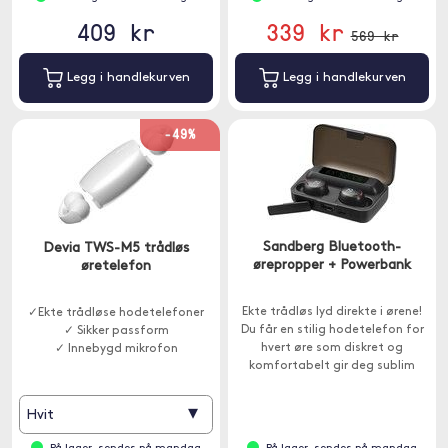
409 kr
339 kr
569 kr
Legg i handlekurven
Legg i handlekurven
-49%
Sandberg Bluetooth-
Devia TWS-M5 trådløs
ørepropper + Powerbank
øretelefon
Ekte trådløs lyd direkte i ørene!
✓Ekte trådløse hodetelefoner
Du får en stilig hodetelefon for
✓ Sikker passform
hvert øre som diskret og
✓ Innebygd mikrofon
komfortabelt gir deg sublim
lydkvalitet. Ladevesken har også
innebygget powerbank for å
▾
Hvit
lade for eksempel en
smarttelefon.