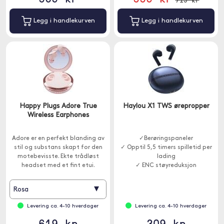
Legg i handlekurven
Legg i handlekurven
Happy Plugs Adore True
Haylou X1 TWS ørepropper
Wireless Earphones
Adore er en perfekt blanding av
✓Berøringspaneler
stil og substans skapt for den
✓ Opptil 5,5 timers spilletid per
motebevisste. Ekte trådløst
lading
headset med et fint etui.
✓ ENC støyreduksjon
▾
Rosa
Levering ca. 4-10 hverdager
Levering ca. 4-10 hverdager
619 kr
309 kr