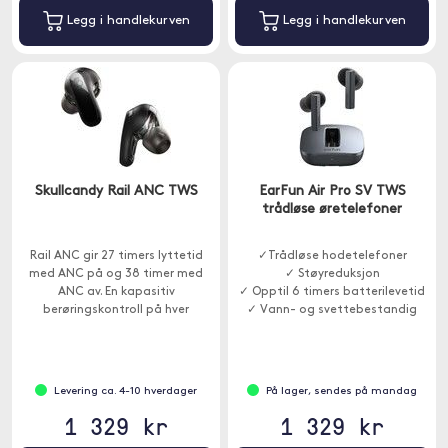
Legg i handlekurven
Legg i handlekurven
Skullcandy Rail ANC TWS
EarFun Air Pro SV TWS
trådløse øretelefoner
Rail ANC gir 27 timers lyttetid
✓Trådløse hodetelefoner
med ANC på og 38 timer med
✓ Støyreduksjon
ANC av. En kapasitiv
✓ Opptil 6 timers batterilevetid
berøringskontroll på hver
✓ Vann- og svettebestandig
øreklokke gjør justeringer enkle.
Levering ca. 4-10 hverdager
På lager, sendes på mandag
1 329 kr
1 329 kr