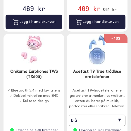
469 kr
469 kr
519 kr
Legg i handlekurven
Legg i handlekurven
-40%
Onikuma Earphones TWS
Acefast T9 True trådløse
(TX603)
øretelefoner
✓ Bluetooth 5.4 med lav latens
Acefast T9-hodetelefonene
✓ Dobbel mikrofon med ENC
garanterer utmerket lydkvalitet,
✓ Kul rosa design
enten du hører på musikk,
podcaster eller snakker i telefon.
▾
Blå
Levering ca. 4-10 hverdager
Levering ca. 4-10 hverdager