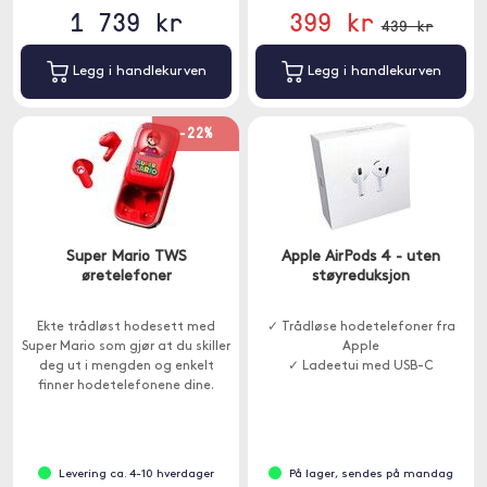
1 739 kr
399 kr
439 kr
Legg i handlekurven
Legg i handlekurven
-22%
Super Mario TWS
Apple AirPods 4 - uten
øretelefoner
støyreduksjon
Ekte trådløst hodesett med
✓ Trådløse hodetelefoner fra
Super Mario som gjør at du skiller
Apple
deg ut i mengden og enkelt
✓ Ladeetui med USB-C
finner hodetelefonene dine.
Levering ca. 4-10 hverdager
På lager, sendes på mandag