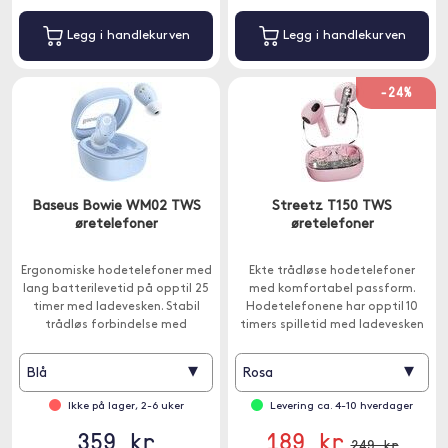
Legg i handlekurven
Legg i handlekurven
-24%
Baseus Bowie WM02 TWS
Streetz T150 TWS
øretelefoner
øretelefoner
Ergonomiske hodetelefoner med
Ekte trådløse hodetelefoner
lang batterilevetid på opptil 25
med komfortabel passform.
timer med ladevesken. Stabil
Hodetelefonene har opptil 10
trådløs forbindelse med
timers spilletid med ladevesken
Bluetooth 5.3.
og Bluetooth 5.2 gir en stabil
tilkobling.
▾
▾
Blå
Rosa
Ikke på lager, 2-6 uker
Levering ca. 4-10 hverdager
359 kr
189 kr
249 kr