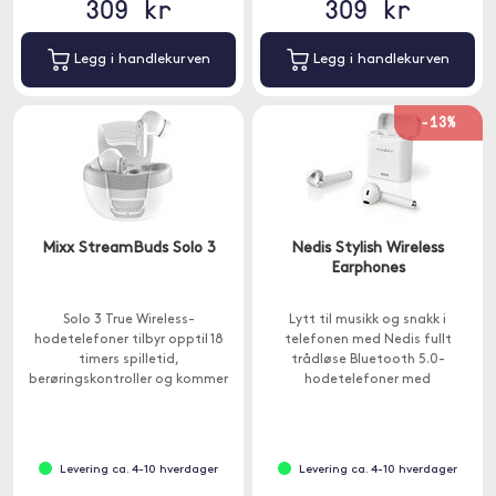
309 kr
309 kr
Legg i handlekurven
Legg i handlekurven
-13%
Mixx StreamBuds Solo 3
Nedis Stylish Wireless
Earphones
Solo 3 True Wireless-
Lytt til musikk og snakk i
hodetelefoner tilbyr opptil 18
telefonen med Nedis fullt
timers spilletid,
trådløse Bluetooth 5.0-
berøringskontroller og kommer
hodetelefoner med
med ekstra silikon øreputer for
stemmestyring.
en personlig passform.
Levering ca. 4-10 hverdager
Levering ca. 4-10 hverdager