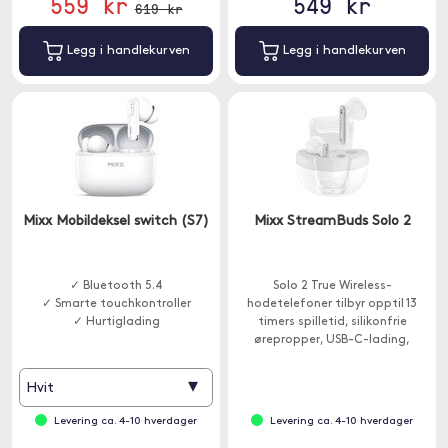
559 kr
549 kr
619 kr
Legg i handlekurven
Legg i handlekurven
Mixx Mobildeksel switch (S7)
Mixx StreamBuds Solo 2
✓ Bluetooth 5.4
Solo 2 True Wireless-
✓ Smarte touchkontroller
hodetelefoner tilbyr opptil 13
✓ Hurtiglading
timers spilletid, silikonfrie
ørepropper, USB-C-lading,
berøringskontroller og er
kompatible med Google og Siri
▾
Hvit
Assistant.
Levering ca. 4-10 hverdager
Levering ca. 4-10 hverdager