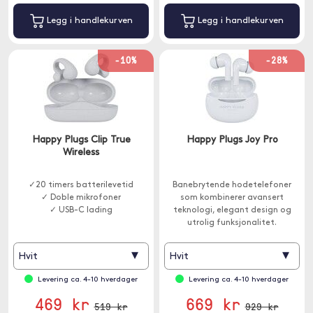
Legg i handlekurven
Legg i handlekurven
-10%
-28%
Happy Plugs Clip True
Happy Plugs Joy Pro
Wireless
✓20 timers batterilevetid
Banebrytende hodetelefoner
✓ Doble mikrofoner
som kombinerer avansert
✓ USB-C lading
teknologi, elegant design og
utrolig funksjonalitet.
Hodetelefonene har aktiv
støyreduksjon og innebygget
▾
▾
Hvit
Hvit
mikrofon.
Levering ca. 4-10 hverdager
Levering ca. 4-10 hverdager
469 kr
669 kr
519 kr
929 kr