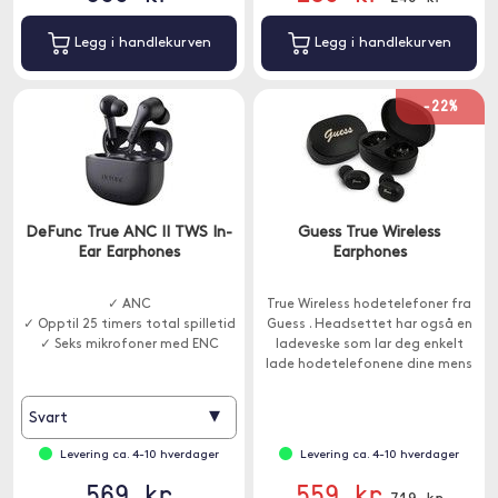
Legg i handlekurven
Legg i handlekurven
-22%
DeFunc True ANC II TWS In-
Guess True Wireless
Ear Earphones
Earphones
✓ ANC
True Wireless hodetelefoner fra
✓ Opptil 25 timers total spilletid
Guess . Headsettet har også en
✓ Seks mikrofoner med ENC
ladeveske som lar deg enkelt
lade hodetelefonene dine mens
du er på farten.
▾
Svart
Levering ca. 4-10 hverdager
Levering ca. 4-10 hverdager
569 kr
559 kr
719 kr