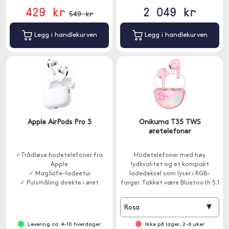
429 kr
2 049 kr
549 kr
Legg i handlekurven
Legg i handlekurven
Apple AirPods Pro 3
Onikuma T35 TWS
øretelefoner
✓Trådløse hodetelefoner fra
Hodetelefoner med høy
Apple
lydkvalitet og et kompakt
✓ MagSafe-ladeetui
ladedeksel som lyser i RGB-
✓ Pulsmåling direkte i øret
farger. Takket være Bluetooth 5.1
kan du nyte en rask, stabil
tilkobling.
▾
Rosa
Levering ca. 4-10 hverdager
Ikke på lager, 2-6 uker