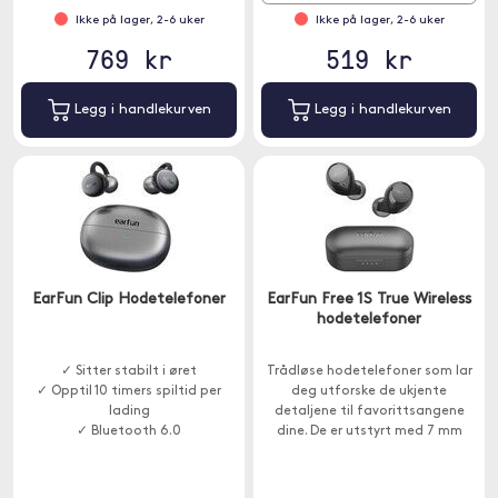
Ikke på lager, 2-6 uker
Ikke på lager, 2-6 uker
769 kr
519 kr
Legg i handlekurven
Legg i handlekurven
EarFun Clip Hodetelefoner
EarFun Free 1S True Wireless
hodetelefoner
✓ Sitter stabilt i øret
Trådløse hodetelefoner som lar
✓ Opptil 10 timers spiltid per
deg utforske de ukjente
lading
detaljene til favorittsangene
✓ Bluetooth 6.0
dine. De er utstyrt med 7 mm
drivere som garanterer
fantastisk lydkvalitet.