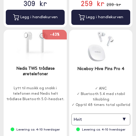
309 kr
259 kr
299 kr
Legg i handlekurven
Legg i handlekurven
-43%
Nedis TWS trådløse
Niceboy Hive Pins Pro 4
øretelefoner
Lytt til musikk og snakk i
✓ ANC
telefonen med Nedis helt
✓ Bluetooth 5.4 med stabil
trådløse Bluetooth 5.0-headset.
tilkobling
✓ Opptil 48 timers total spilletid
▾
Hvit
Levering ca. 4-10 hverdager
Levering ca. 4-10 hverdager