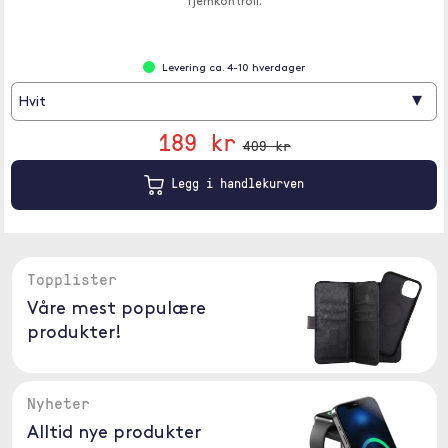
fjernkontroll.
Levering ca. 4-10 hverdager
▾
Hvit
189 kr
409 kr
Legg i handlekurven
Topplister
Våre mest populære
produkter!
Nyheter
Alltid nye produkter