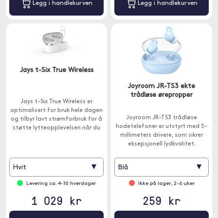
Legg i handlekurven
Legg i handlekurven
Jays t-Six True Wireless
Joyroom JR-TS3 ekte
trådløse ørepropper
Jays t-Six True Wireless er
optimalisert for bruk hele dagen
Joyroom JR-TS3 trådløse
og tilbyr lavt strømforbruk for å
hodetelefoner er utstyrt med 5-
støtte lytteopplevelsen når du
millimeters drivere, som sikrer
trenger det mest. Kobles til via
eksepsjonell lydkvalitet.
Bluetooth.
▾
▾
Hvit
Blå
Levering ca. 4-10 hverdager
Ikke på lager, 2-6 uker
1 029 kr
259 kr