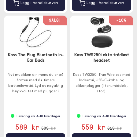
Legg i handlekurven
Legg i handlekurven
SALG!
-10%
Koss The Plug Bluetooth In-
Koss TWS250i ekte trådløst
Ear Buds
headset
Nyt musikken din mens du er på
Koss TWS250i True Wireless med
farten med 6+ timers
ladeetui, USB-C-kabel og
batterilevetid. Lyd av nøyaktig
silikonplugger (liten, middels,
høy kvalitet med plugger i
stor).
minneskum for overlegen
komfort og lydisolering.
Levering ca. 4-10 hverdager
Levering ca. 4-10 hverdager
589 kr
559 kr
599 kr
619 kr