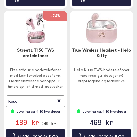
-24%
Streetz T150 TWS
True Wireless Headset - Hello
øretelefoner
Kitty
Ekte trådløse hodetelefoner
Hello Kitty TWS-hodetelefoner
med komfortabel passform.
med rosa gulldetaljer på
Hodetelefonene har opptil 10
ørepluggene og ladeveske.
timers spilletid med ladevesken
og Bluetooth 5.2 gir en stabil
tilkobling.
▾
Rosa
Levering ca. 4-10 hverdager
Levering ca. 4-10 hverdager
189 kr
469 kr
249 kr
Legg i handlekurven
Legg i handlekurven