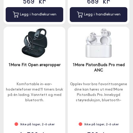
569 kr
689 kr
Legg i handlekurven
Legg i handlekurven
1More Fit Open ørepropper
1More PistonBuds Pro med
ANC
Komfortable in-ear-
Opplev hvor bra favorittsangene
hodetelefoner med 11 timers bruk
dine kan høres ut med 1More
på én lading. Vanntett og med
PistonBuds Pro. Innebygd
bluetooth.
støyreduksjon, bluetooth-
tilkobling og komfortabelt
design.
Ikke på lager, 2-6 uker
Ikke på lager, 2-6 uker