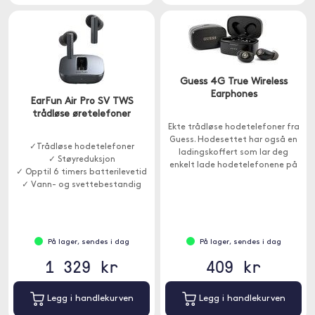
Guess 4G True Wireless
Earphones
EarFun Air Pro SV TWS
trådløse øretelefoner
Ekte trådløse hodetelefoner fra
Guess. Hodesettet har også en
✓Trådløse hodetelefoner
ladingskoffert som lar deg
✓ Støyreduksjon
enkelt lade hodetelefonene på
✓ Opptil 6 timers batterilevetid
farten.
✓ Vann- og svettebestandig
På lager, sendes i dag
På lager, sendes i dag
1 329 kr
409 kr
Legg i handlekurven
Legg i handlekurven