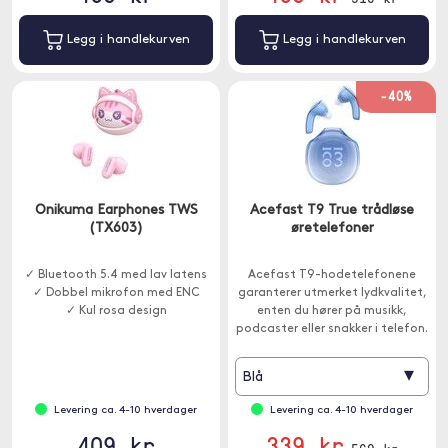
Legg i handlekurven
Legg i handlekurven
-40%
Onikuma Earphones TWS
Acefast T9 True trådløse
(TX603)
øretelefoner
✓ Bluetooth 5.4 med lav latens
Acefast T9-hodetelefonene
✓ Dobbel mikrofon med ENC
garanterer utmerket lydkvalitet,
✓ Kul rosa design
enten du hører på musikk,
podcaster eller snakker i telefon.
▾
Blå
Levering ca. 4-10 hverdager
Levering ca. 4-10 hverdager
409 kr
339 kr