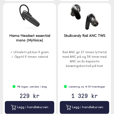
Hama Headset essential
Skullcandy Rail ANC TWS
mono (MyVoice)
✓ Ultralett på kun 9 gram
Rail ANC gir 27 timers lyttetid
✓ Opptil 9 timers taletid
med ANC på og 38 timer med
ANC av. En kapasitiv
berøringskontroll på hver
øreklokke gjør justeringer enkle.
På lager, sendes i dag
Levering ca. 4-10 hverdager
229 kr
1 329 kr
Legg i handlekurven
Legg i handlekurven