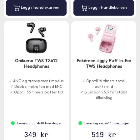
Legg i handlekurven
Legg i handlekurven
Onikuma TWS TX612
Pokémon Jiggly Puff In-Ear
Headphones
TWS Headphones
✓ ANC og transparent modus
✓ Opptil 16 timers total
✓ Dobbel mikrofon med ENC
batteritid
✓ Opptil 35 timers batteritid
✓ Bluetooth 5.3 for stabil
tilkobling
✓ LED-skjerm for tydelig
statusvisning
Levering ca. 4-10 hverdager
Levering ca. 4-10 hverdager
349 kr
519 kr