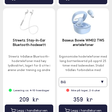
Streetz Stay-In-Ear
Baseus Bowie WM02 TWS
Bluetooth-hodesett
øretelefoner
Streetz trådløse Bluetooth-
Ergonomiske hodetelefoner med
hodetelefoner med høy
lang batterilevetid på opptil 25
lydkvalitet, laget for å sitte i
timer med ladevesken. Stabil
ørene under trening og andre
trådløs forbindelse med
intense aktiviteter.
Bluetooth 5.3.
▾
Blå
Levering ca. 4-10 hverdager
Ikke på lager, 2-6 uker
209 kr
359 kr
Legg i handlekurven
Legg i handlekurven