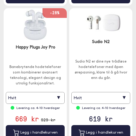
-28%
Sudio N2
Happy Plugs Joy Pro
Sudio N2 er dine nye trådløse
Banebrytende hodetelefoner
hodetelefoner med åpen
som kombinerer avansert
ørepasning, klare til å gå hvor
teknologi, elegant design og
enn du går.
utrolig funksjonalitet.
Hodetelefonene har aktiv
støyreduksjon og innebygget
▾
▾
Hvit
Hvit
mikrofon.
Levering ca. 4-10 hverdager
Levering ca. 4-10 hverdager
669 kr
619 kr
929 kr
Legg i handlekurven
Legg i handlekurven