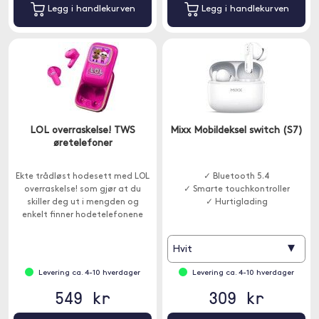
Legg i handlekurven
Legg i handlekurven
LOL overraskelse! TWS
Mixx Mobildeksel switch (S7)
øretelefoner
Ekte trådløst hodesett med LOL
✓ Bluetooth 5.4
overraskelse! som gjør at du
✓ Smarte touchkontroller
skiller deg ut i mengden og
✓ Hurtiglading
enkelt finner hodetelefonene
dine.
▾
Hvit
Levering ca. 4-10 hverdager
Levering ca. 4-10 hverdager
549 kr
309 kr