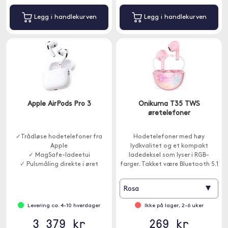
Legg i handlekurven
Legg i handlekurven
Apple AirPods Pro 3
Onikuma T35 TWS
øretelefoner
✓Trådløse hodetelefoner fra
Hodetelefoner med høy
Apple
lydkvalitet og et kompakt
✓ MagSafe-ladeetui
ladedeksel som lyser i RGB-
✓ Pulsmåling direkte i øret
farger. Takket være Bluetooth 5.1
kan du nyte en rask, stabil
tilkobling.
▾
Rosa
Levering ca. 4-10 hverdager
Ikke på lager, 2-6 uker
3 379 kr
269 kr