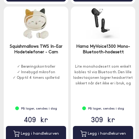
Squishmallows TWS In-Ear
Hama MyVoice1300 Mono-
Hodetelefoner - Cam
Bluetooth-hodesett
✓ Berøringskontroller
Lite monohodesett som enkelt
✓ Innebygd mikrofon
kobles til via Bluetooth. Den lille
✓ Opptil 4 timers spilletid
ladestasjonen lagrer headsettet
sikkert når det ikke er i bruk, og
sørger for at du alltid har et
fulladet batteri.
På lager, sendes i dag
På lager, sendes i dag
409 kr
309 kr
Legg i handlekurven
Legg i handlekurven