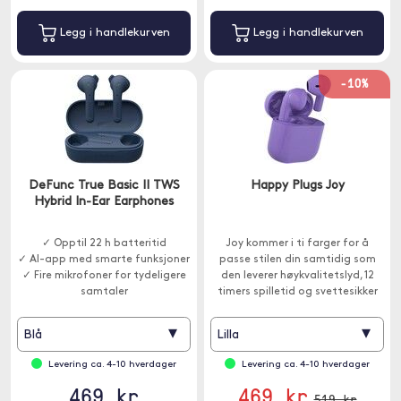
Legg i handlekurven
Legg i handlekurven
-10%
DeFunc True Basic II TWS
Happy Plugs Joy
Hybrid In-Ear Earphones
✓ Opptil 22 h batteritid
Joy kommer i ti farger for å
✓ AI-app med smarte funksjoner
passe stilen din samtidig som
✓ Fire mikrofoner for tydeligere
den leverer høykvalitetslyd, 12
samtaler
timers spilletid og svettesikker
beskyttelse.
▾
▾
Blå
Lilla
Levering ca. 4-10 hverdager
Levering ca. 4-10 hverdager
469 kr
469 kr
519 kr