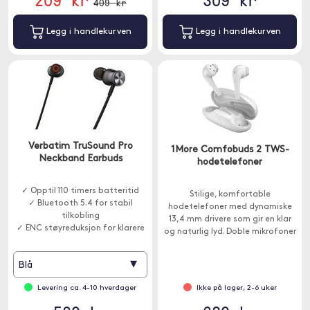
409 kr
Legg i handlekurven
Legg i handlekurven
Verbatim TruSound Pro
1More Comfobuds 2 TWS-
Neckband Earbuds
hodetelefoner
✓ Opptil 110 timers batteritid
Stilige, komfortable
✓ Bluetooth 5.4 for stabil
hodetelefoner med dynamiske
tilkobling
13,4 mm drivere som gir en klar
✓ ENC støyreduksjon for klarere
og naturlig lyd. Doble mikrofoner
samtaler
med ENC-støyreduksjon lar deg
snakke i telefonen uten
▾
Blå
forstyrrelser fra omgivelsene.
Levering ca. 4-10 hverdager
Ikke på lager, 2-6 uker