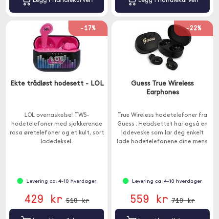
Legg i handlekurven
Legg i handlekurven
-17%
-22%
Ekte trådløst hodesett - LOL
Guess True Wireless
Earphones
LOL overraskelse! TWS-
True Wireless hodetelefoner fra
hodetelefoner med sjokkerende
Guess . Headsettet har også en
rosa øretelefoner og et kult, sort
ladeveske som lar deg enkelt
ladedeksel.
lade hodetelefonene dine mens
du er på farten.
Levering ca. 4-10 hverdager
Levering ca. 4-10 hverdager
429 kr
559 kr
519 kr
719 kr