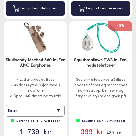
Legg i handlekurven
Legg i handlekurven
-9%
Skullcandy Method 360 In-Ear
Squishmallows TWS In-Ear-
ANC Earphones
hodetelefoner
✓ Lyd utviklet av Bose
Squishmallows nye trådløse
✓ Aktiv støyreduksjon med 4
hodetelefoner og matchende
mikrofoner
nakkestropp. Den søte og
✓ Opptil 40 timers batteritid
fargerike trykte designen på
etuiet inneholder blant annet
favorittene Cam the Cat, Fifi the
▾
Brun
Fox.
Levering ca. 4-10 hverdager
Levering ca. 4-10 hverdager
1 739 kr
399 kr
439 kr