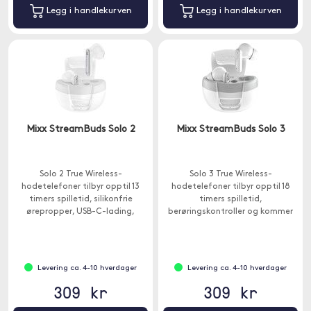
Legg i handlekurven
Legg i handlekurven
Mixx StreamBuds Solo 2
Mixx StreamBuds Solo 3
Solo 2 True Wireless-
Solo 3 True Wireless-
hodetelefoner tilbyr opptil 13
hodetelefoner tilbyr opptil 18
timers spilletid, silikonfrie
timers spilletid,
ørepropper, USB-C-lading,
berøringskontroller og kommer
berøringskontroller og er
med ekstra silikon øreputer for
kompatible med Google og Siri
en personlig passform.
Assistant.
Levering ca. 4-10 hverdager
Levering ca. 4-10 hverdager
309 kr
309 kr