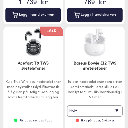
1 739 kr
769 kr
Legg i handlekurven
Legg i handlekurven
-64%
Acefast T8 TWS
Baseus Bowie E12 TWS
øretelefoner
øretelefoner
Kule True Wireless-hodetelefoner
In-ear-hodetelefoner som sitter
med høykvalitetslyd. Bluetooth
komfortabelt i øret slik at du
5.3 gir en pålitelig tilkobling og
kan lytte til musikk kontinuerlig i
lavt strømforbruk. I tillegg har
6 timer.
hodetelefonene IPX4-
klassifisering.
▾
Hvit
På lager, sendes i dag
Ikke på lager, 2-6 uker