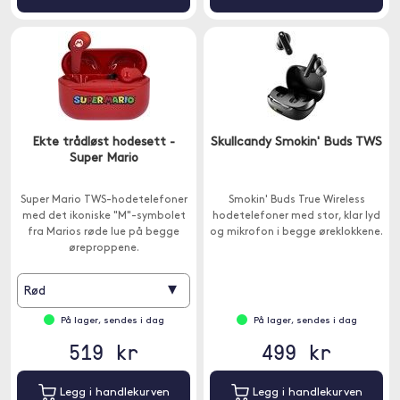
Ekte trådløst hodesett -
Skullcandy Smokin' Buds TWS
Super Mario
Super Mario TWS-hodetelefoner
Smokin' Buds True Wireless
med det ikoniske "M"-symbolet
hodetelefoner med stor, klar lyd
fra Marios røde lue på begge
og mikrofon i begge øreklokkene.
øreproppene.
▾
Rød
På lager, sendes i dag
På lager, sendes i dag
519 kr
499 kr
Legg i handlekurven
Legg i handlekurven