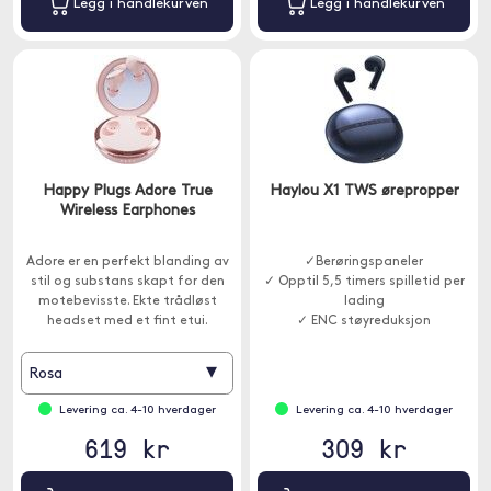
Legg i handlekurven
Legg i handlekurven
Happy Plugs Adore True
Haylou X1 TWS ørepropper
Wireless Earphones
Adore er en perfekt blanding av
✓Berøringspaneler
stil og substans skapt for den
✓ Opptil 5,5 timers spilletid per
motebevisste. Ekte trådløst
lading
headset med et fint etui.
✓ ENC støyreduksjon
▾
Rosa
Levering ca. 4-10 hverdager
Levering ca. 4-10 hverdager
619 kr
309 kr