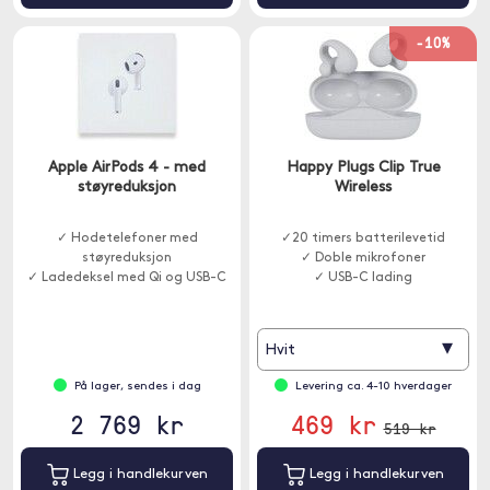
-10%
Apple AirPods 4 - med
Happy Plugs Clip True
støyreduksjon
Wireless
✓ Hodetelefoner med
✓20 timers batterilevetid
støyreduksjon
✓ Doble mikrofoner
✓ Ladedeksel med Qi og USB-C
✓ USB-C lading
▾
Hvit
På lager, sendes i dag
Levering ca. 4-10 hverdager
2 769 kr
469 kr
519 kr
Legg i handlekurven
Legg i handlekurven