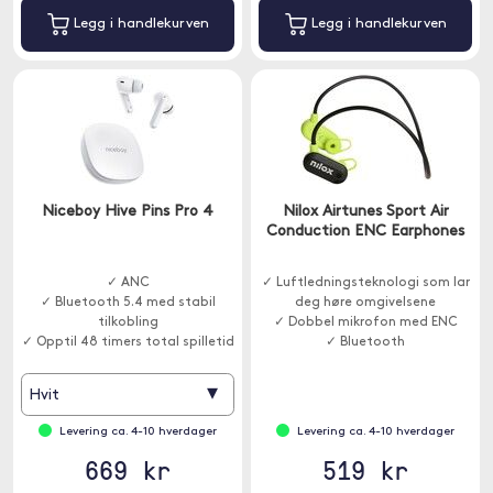
Legg i handlekurven
Legg i handlekurven
Niceboy Hive Pins Pro 4
Nilox Airtunes Sport Air
Conduction ENC Earphones
✓ ANC
✓ Luftledningsteknologi som lar
✓ Bluetooth 5.4 med stabil
deg høre omgivelsene
tilkobling
✓ Dobbel mikrofon med ENC
✓ Opptil 48 timers total spilletid
✓ Bluetooth
▾
Hvit
Levering ca. 4-10 hverdager
Levering ca. 4-10 hverdager
669 kr
519 kr