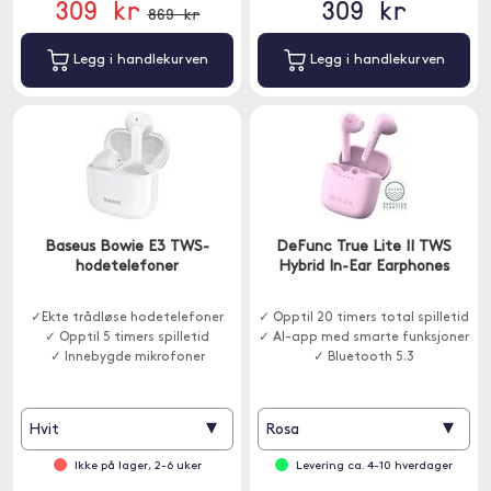
309 kr
309 kr
869 kr
Legg i handlekurven
Legg i handlekurven
Baseus Bowie E3 TWS-
DeFunc True Lite II TWS
hodetelefoner
Hybrid In-Ear Earphones
✓Ekte trådløse hodetelefoner
✓ Opptil 20 timers total spilletid
✓ Opptil 5 timers spilletid
✓ AI-app med smarte funksjoner
✓ Innebygde mikrofoner
✓ Bluetooth 5.3
▾
▾
Hvit
Rosa
Ikke på lager, 2-6 uker
Levering ca. 4-10 hverdager