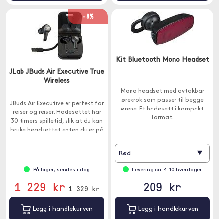
-8%
Kit Bluetooth Mono Headset
JLab JBuds Air Executive True
Wireless
Mono headset med avtakbar
ørekrok som passer til begge
JBuds Air Executive er perfekt for
ørene. Et hodesett i kompakt
reiser og reiser. Hodesettet har
format.
30 timers spilletid, slik at du kan
bruke headsettet enten du er på
kontoret eller på en flyplass.
▾
Rød
På lager, sendes i dag
Levering ca. 4-10 hverdager
1 229 kr
209 kr
1 329 kr
Legg i handlekurven
Legg i handlekurven