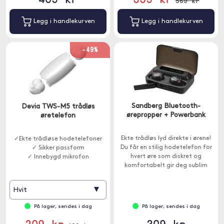
569 kr
Legg i handlekurven
Legg i handlekurven
-49%
Sandberg Bluetooth-
Devia TWS-M5 trådløs
ørepropper + Powerbank
øretelefon
Ekte trådløs lyd direkte i ørene!
✓Ekte trådløse hodetelefoner
Du får en stilig hodetelefon for
✓ Sikker passform
hvert øre som diskret og
✓ Innebygd mikrofon
komfortabelt gir deg sublim
lydkvalitet. Ladevesken har også
innebygget powerbank for å
▾
Hvit
lade for eksempel en
smarttelefon.
På lager, sendes i dag
På lager, sendes i dag
209 kr
309 kr