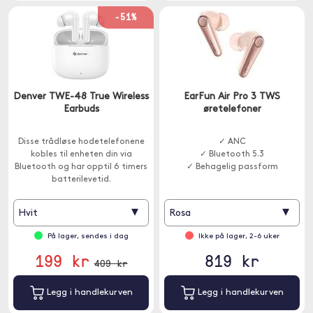
-51%
Denver TWE-48 True Wireless
EarFun Air Pro 3 TWS
Earbuds
øretelefoner
Disse trådløse hodetelefonene
✓ ANC
kobles til enheten din via
✓ Bluetooth 5.3
Bluetooth og har opptil 6 timers
✓ Behagelig passform
batterilevetid.
▾
▾
Hvit
Rosa
På lager, sendes i dag
Ikke på lager, 2-6 uker
199 kr
819 kr
409 kr
Legg i handlekurven
Legg i handlekurven