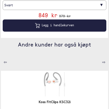
▾
Svart
849 kr
979 kr
Legg i handlekurven
Andre kunder har også kjøpt
⇦
⇨
Koss FitClips KSC32i