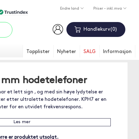
Endre land
Priser - inkl. mva
Handlekurv
0
Topplister
Nyheter
SALG
Informasjon
 mm hodetelefoner
 et lett sign , og med sin høye lydytelse er
ter etter ultralette hodetelefoner. KPH7 er en
er for en utvidet frekvensrespons.
Les mer
rre er produktet utsolgt.