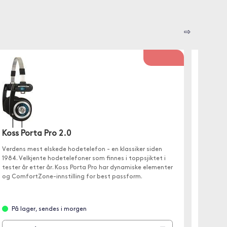
⇨
Koss Porta Pro 2.0
Koss 
Verdens mest elskede hodetelefon - en klassiker siden
Lett bæ
1984. Velkjente hodetelefoner som finnes i toppsjiktet i
eller f
tester år etter år. Koss Porta Pro har dynamiske elementer
og ComfortZone-innstilling for best passform.
På lager, sendes i morgen
Ikke 