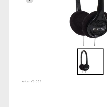
Art.nr.
V61064