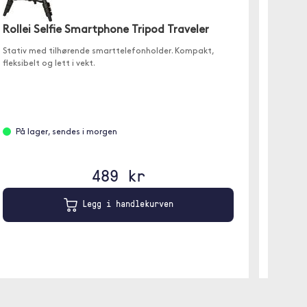
Rollei Selfie Smartphone Tripod Traveler
Trolsk
Pro M
Stativ med tilhørende smarttelefonholder. Kompakt,
fleksibelt og lett i vekt.
Et svart
Max . Sk
knapper 
På lager, sendes i morgen
På l
489 kr
Legg i handlekurven