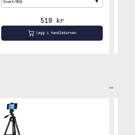
▾
Svart/Blå
519 kr
Legg i handlekurven
⇨