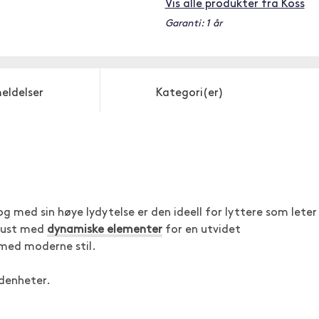
Vis alle produkter fra Koss
Garanti: 1 år
eldelser
Kategori(er)
g med sin høye lydytelse er den ideell for lyttere som leter
trust med
dynamiske elementer
for en utvidet
 med moderne stil.
ydenheter.