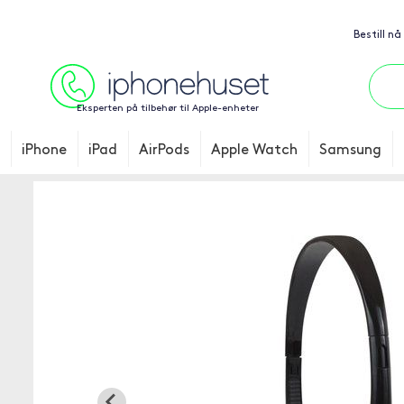
Bestill nå
Eksperten på tilbehør til Apple-enheter
iPhone
iPad
AirPods
Apple Watch
Samsung