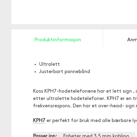
Produktinformasjon
Anm
Ultralett
Justerbart pannebånd
Koss KPH7-hodetelefonene har et lett sign , o
etter ultralette hodetelefoner. KPH7 er en 
frekvensrespons. Den har et over-head- sign
KPH7
er perfekt for bruk med alle bærbare l
Passer inn:
Enheter med 3,5 mm kobling