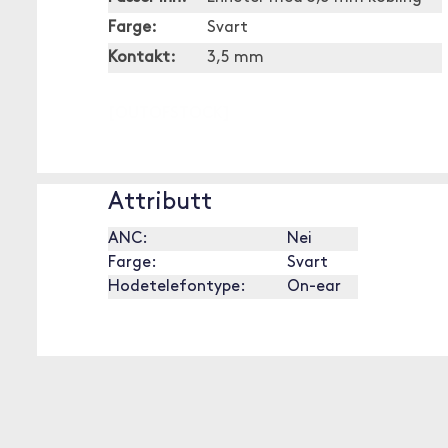
Farge:
Svart
Kontakt:
3,5 mm
[OUTOFSTOCK]
Attributt
ANC:
Nei
Farge:
Svart
Hodetelefontype:
On-ear