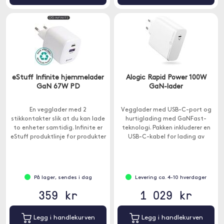
eStuff Infinite hjemmelader
Alogic Rapid Power 100W
GaN 67W PD
GaN-lader
En vegglader med 2
Vegglader med USB-C-port og
stikkontakter slik at du kan lade
hurtiglading med GaNFast-
to enheter samtidig. Infinite er
teknologi. Pakken inkluderer en
eStuff produktlinje for produkter
USB-C-kabel for lading av
produsert med miljøfokus.
Macbook med USB-C eller iPad
Pro .
På lager, sendes i dag
Levering ca. 4-10 hverdager
359 kr
1 029 kr
Legg i handlekurven
Legg i handlekurven