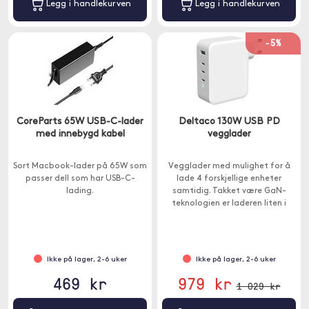
Legg i handlekurven
Legg i handlekurven
-5%
CoreParts 65W USB-C-lader
Deltaco 130W USB PD
med innebygd kabel
vegglader
Sort Macbook-lader på 65W som
Vegglader med mulighet for å
passer dell som har USB-C-
lade 4 forskjellige enheter
lading.
samtidig. Takket være GaN-
teknologien er laderen liten i
størrelsen.
Ikke på lager, 2-6 uker
Ikke på lager, 2-6 uker
469 kr
979 kr
1 029 kr