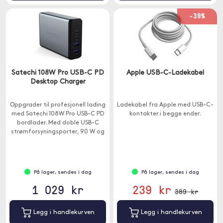
-39%
Satechi 108W Pro USB-C PD
Apple USB-C-Ladekabel
Desktop Charger
Oppgrader til profesjonell lading
Ladekabel fra Apple med USB-C-
med Satechi 108W Pro USB-C PD
kontakter i begge ender.
bordlader. Med doble USB-C
strømforsyningsporter, 90 W og
18 W, for å lade selv de mest
krevende USB-C-enhetene på full
hastighet ? uten strømdeling.
På lager, sendes i dag
På lager, sendes i dag
1 029 kr
239 kr
389 kr
Legg i handlekurven
Legg i handlekurven