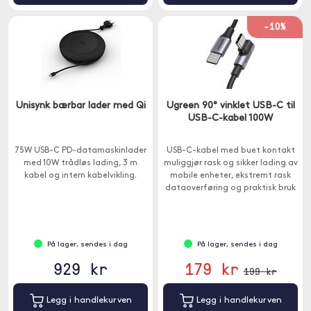
-10%
Unisynk bærbar lader med Qi
Ugreen 90° vinklet USB-C til
USB-C-kabel 100W
75W USB-C PD-datamaskinlader
USB-C-kabel med buet kontakt
med 10W trådløs lading, 3 m
muliggjør rask og sikker lading av
kabel og intern kabelvikling.
mobile enheter, ekstremt rask
dataoverføring og praktisk bruk
takket være den buede tuppen.
På lager, sendes i dag
På lager, sendes i dag
929 kr
179 kr
199 kr
Legg i handlekurven
Legg i handlekurven