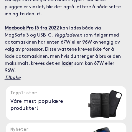
vanligvis litt lenger enn andre typer. Når selve
pluggen er vinklet, blir det også lettere å både sette
inn og ta den ut.
Macbook Pro 13 fra 2022
kan lades både via
MagSafe 3 og USB-C.
Veggladeren
som følger med
datamaskinen har enten 67W eller 96W avhengig av
valg av prosessor. Disse wattene kreves ikke for å
lade datamaskinen, men hvis du trenger å bruke den
maksimalt, kreves det en
lader
som kan 67W eller
96W.
Tilbake
Topplister
Våre mest populære
produkter!
Nyheter