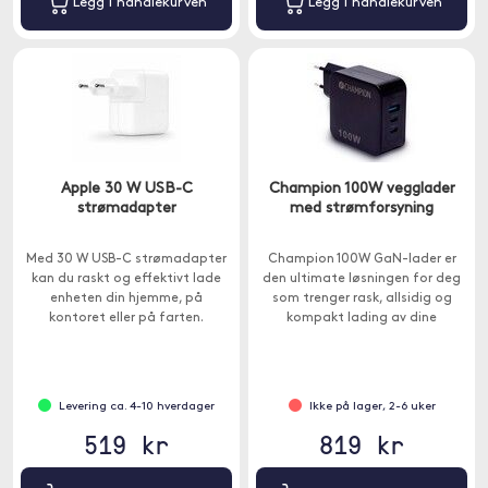
Legg i handlekurven
Legg i handlekurven
Apple 30 W USB-C
Champion 100W vegglader
strømadapter
med strømforsyning
Med 30 W USB-C strømadapter
Champion 100W GaN-lader er
kan du raskt og effektivt lade
den ultimate løsningen for deg
enheten din hjemme, på
som trenger rask, allsidig og
kontoret eller på farten.
kompakt lading av dine
elektroniske dingser.
Levering ca. 4-10 hverdager
Ikke på lager, 2-6 uker
519 kr
819 kr