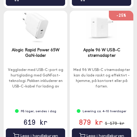
-25%
Alogic Rapid Power 65W
Apple 96 W USB-C
GaN-lader
strømadapter
Vegglader med USB-C-port og
Med 96 W USB-C strømadapter
hurtiglading med GaNFast-
kan du lade raskt og effektivt -
teknologi. Pakken inkluderer en
hjemme, på kontoret eller på
USB-C-kabel for lading av
farten.
Macbook med USB-C eller iPad
Pro .
På lager, sendes i dag
Levering ca. 4-10 hverdager
619 kr
879 kr
1 179 kr
Legg i handlekurven
Legg i handlekurven