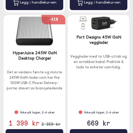
Legg i handlekurven
Legg i handlekurven
-41%
Port Designs 45W GaN
vegglader
HyperJuice 245W GaN
Vegglader med to USB-uttak og
Desktop Charger
en avtakbar kabel. Praktisk å
lade to enheter samtidig.
Det er verdens første og minste
245W GaN-lader som har fire
100W USB-C Power Delivery-
porter drevet av bransjeledende
GaN-teknologi.
Ikke på lager, 2-6 uker
Ikke på lager, 2-6 uker
1 399 kr
669 kr
2 359 kr