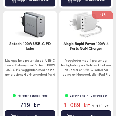
-8%
Satechi 100W USB-C PD
Alogic Rapid Power 100W 4
lader
Ports GaN Charger
Lås opp hele potensialet i USB-C
Vegglader med 4 porter og
Power Delivery med Satechi 100W
hurtiglading via GaNFast. Pakken
USB-C PD-vegglader, med neste
inkluderer en USB-C-kabel for
generasjons GaN-teknologi for å
lading av Macbook eller iPad Pro
levere raskere og mer effektiv
.
lading enn noen gang før.
På lager, sendes i dag
Levering ca. 4-10 hverdager
719 kr
1 089 kr
1 179 kr