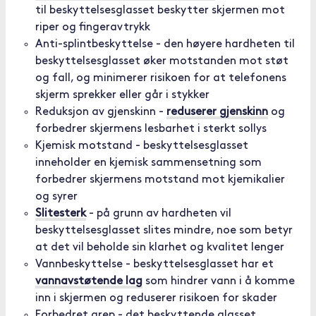
til beskyttelsesglasset beskytter skjermen mot
riper og fingeravtrykk
Anti-splintbeskyttelse - den høyere hardheten til
beskyttelsesglasset øker motstanden mot støt
og fall, og minimerer risikoen for at telefonens
skjerm sprekker eller går i stykker
Reduksjon av gjenskinn -
reduserer gjenskinn
og
forbedrer skjermens lesbarhet i sterkt sollys
Kjemisk motstand - beskyttelsesglasset
inneholder en kjemisk sammensetning som
forbedrer skjermens motstand mot kjemikalier
og syrer
Slitesterk
- på grunn av hardheten vil
beskyttelsesglasset slites mindre, noe som betyr
at det vil beholde sin klarhet og kvalitet lenger
Vannbeskyttelse - beskyttelsesglasset har et
vannavstøtende lag
som hindrer vann i å komme
inn i skjermen og reduserer risikoen for skader
Forbedret grep - det beskyttende glasset