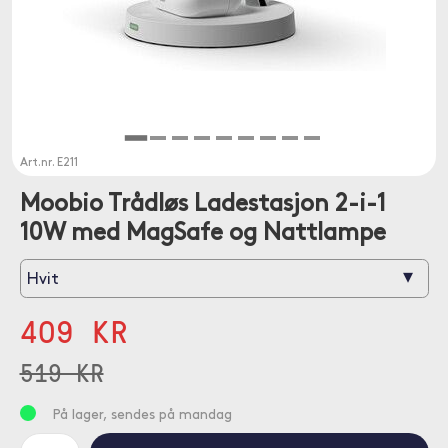
Art.nr.
E211
Moobio Trådløs Ladestasjon 2-i-1
10W med MagSafe og Nattlampe
▾
Hvit
409 KR
519 KR
På lager, sendes på mandag