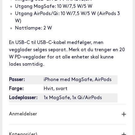
Utgang MagSafe: 10 W/7,5 W/5 W
Utgang AirPods/Qi: 10 W/7,5 W/5 W (AirPods 3
W)
Nattlampe: 2 W
En USB-C til USB-C-kabel medfølger, men
vegglader selges separat. Merk at du trenger en 20
W PD-vegglader for at alle enheter skal kunne
lades samtidig.
Passer:
iPhone med MagSafe, AirPods
Farge:
Hvit, svart
Ladeplasser:
1x MagSafe, 1x Qi/AirPods
Anmeldelser
Kategori(er)