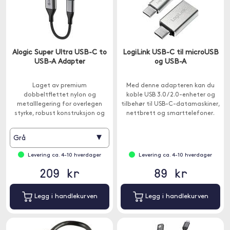
Alogic Super Ultra USB-C to
LogiLink USB-C til microUSB
USB-A Adapter
og USB-A
Laget av premium
Med denne adapteren kan du
dobbeltflettet nylon og
koble USB 3.0 / 2.0-enheter og
metalllegering for overlegen
tilbehør til USB-C-datamaskiner,
styrke, robust konstruksjon og
nettbrett og smarttelefoner.
overlegen kvalitet.
▾
Grå
Levering ca. 4-10 hverdager
Levering ca. 4-10 hverdager
209 kr
89 kr
Legg i handlekurven
Legg i handlekurven