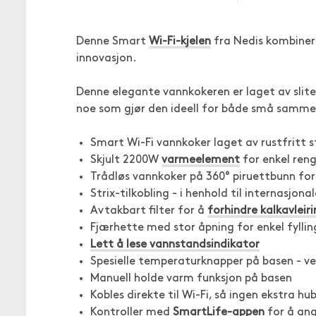
Denne Smart
Wi-Fi-kjelen
fra Nedis kombinere
innovasjon.
Denne elegante vannkokeren er laget av slites
noe som gjør den ideell for både små samm
Smart Wi-Fi vannkoker laget av rustfritt st
Skjult 2200W
varmeelement
for enkel reng
Trådløs vannkoker på 360° piruettbunn for
Strix-tilkobling - i henhold til internasjon
Avtakbart filter for å
forhindre kalkavleir
Fjærhette med stor åpning for enkel fyllin
Lett å lese vannstandsindikator
Spesielle temperaturknapper på basen - velg
Manuell holde varm funksjon på basen
Kobles direkte til Wi-Fi, så ingen ekstra h
Kontroller med
SmartLife-appen
for å ang