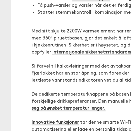
Få push-varsler og varsler når det er ferdi
Støtter stemmekontroll i kombinasjon m
Med sitt skjulte 2200W varmeelement har ren
med 360° piruettbasen, gjør det enkelt å lø
i kjøkkenrutinen. Sikkerhet er i høysetet, og
oppfyller
internasjonale sikkerhetsstandarde
Si farvel til kalkavleiringer med det avtakbare
Fjærlokket har en stor åpning, som forenkle
lettleste vannstandsindikatoren vet du allti
De dedikerte temperaturknappene på basen lar
forskjellige drikkepreferanser. Den manuelle
seg på ønsket temperatur lenger.
Innovative funksjoner
tar denne smarte Wi-Fi-
automatisering eller lage en personlig tidspl