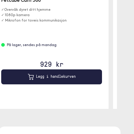
Petcube Cam 360
enheten 
✓Overvåk dyret ditt hjemme
✓ 1080p kamera
✓ Mikrofon for toveis kommunikasjon
Ikke 
På lager, sendes på mandag
929 kr
Legg i handlekurven