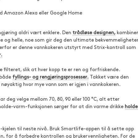
g
ed Amazon Alexa eller Google Home
gjøring aldri vært enklere. Den
trådløse designen,
kombiner
fte og helle, noe som gir deg den ultimate bekvemmelighete
 derfor er denne vannkokeren utstyrt med Strix-kontroll som
r.
 filteret, slik at hver kopp te er ren og forfriskende.
r både
fyllings- og rengjøringsprosesser.
Takket være den
d nøyaktig hvor mye vann som er igjen i vannkokeren.
 deg velge mellom 70, 80, 90 eller 100 °C, alt etter
 holde-varm-funksjonen sørger for at din varme drikke
holde
kjelen til neste nivå. Bruk Smartlife-appen til å sette opp
an, for å forbedre kontrollen og brukervennligheten. For de