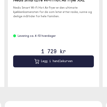
Nedis SmartLife Wi-Fi Hot Air Fryer XXL
Nedis Smart Wi-Fi Hot Air Fryer er den ultimate
kjøkkenkameraten for de som leter etter raske, sunne og
deilige måltider for hele familien.
Levering ca. 4-10 hverdager
1 729 kr
Legg i handlekurven