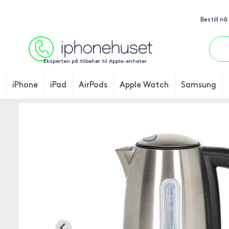
Bestill nå
Eksperten på tilbehør til Apple-enheter
iPhone
iPad
AirPods
Apple Watch
Samsung