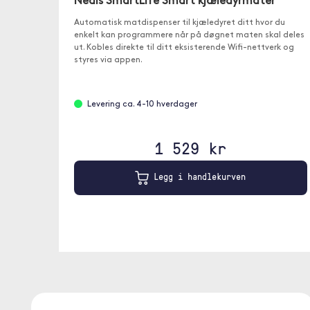
Nedis SmartLife Smart kjæledyrmater
Automatisk matdispenser til kjæledyret ditt hvor du
enkelt kan programmere når på døgnet maten skal deles
ut. Kobles direkte til ditt eksisterende Wifi-nettverk og
styres via appen.
Levering ca. 4-10 hverdager
1 529 kr
Legg i handlekurven