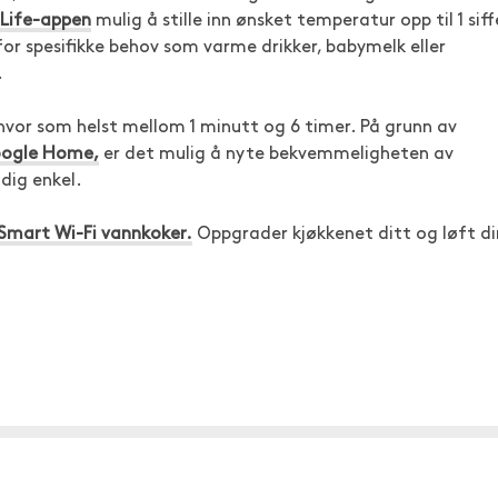
Life-appen
mulig å stille inn ønsket temperatur opp til 1 siff
for spesifikke behov som varme drikker, babymelk eller
.
 hvor som helst mellom 1 minutt og 6 timer. På grunn av
oogle Home,
er det mulig å nyte bekvemmeligheten av
dig enkel.
Smart Wi-Fi vannkoker.
Oppgrader kjøkkenet ditt og løft di