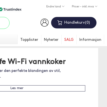
Endre land
Priser - inkl. mva
Handlekurv
0
Topplister
Nyheter
SALG
Informasjon
fe Wi-Fi vannkoker
r den perfekte blandingen av stil,
.
Les mer