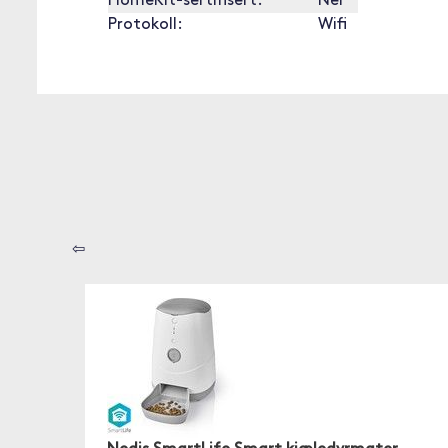
HomeKit-sertifisert:
Nei
Protokoll:
Wifi
⇦