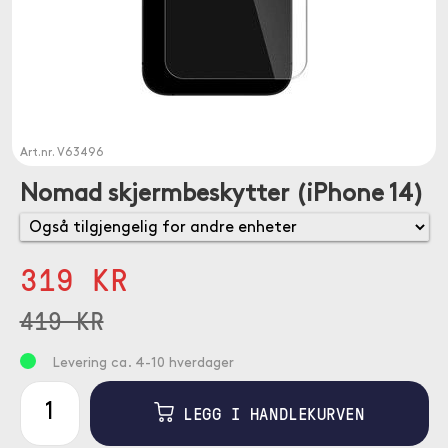
Art.nr.
V63496
Nomad skjermbeskytter (iPhone 14)
319 KR
419 KR
Levering ca. 4-10 hverdager
LEGG I HANDLEKURVEN