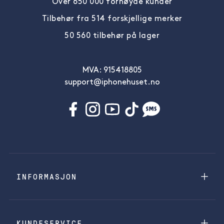
Over 650 000 fornøyde kunder
Tilbehør fra 514 forskjellige merker
50 560 tilbehør på lager
MVA: 915418805
support@iphonehuset.no
INFORMASJON
KUNDESERVICE