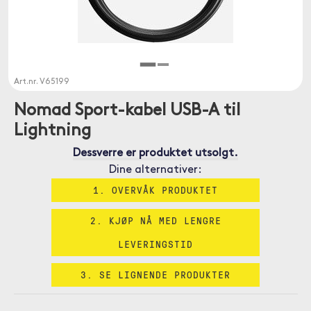
Art.nr.
V65199
Nomad Sport-kabel USB-A til
Lightning
Dessverre er produktet utsolgt.
Dine alternativer:
1. OVERVÅK PRODUKTET
2. KJØP NÅ MED LENGRE
LEVERINGSTID
3. SE LIGNENDE PRODUKTER